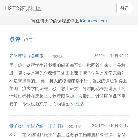
USTC评课社区
登录
写任何大学的课程点评上
iCourses.com
点评
（3门）
固体理论（吴明卫）
2022年1月4日 05:40
2020秋
吴：你们这帮学生连我提的问题都不能一秒回答出来，全是垃
圾。驳：要是事先全都懂了还来上课干嘛？学生是来学东西的
不是来挨骂的。 吴：科大的物理课都不行，就我的课还算得上
美国二流大学的课程。驳：您上课大部分时间花在把讲义上的
计算过程抄在黑板上，物理图像却一言带过。计算即使课下重
复了，很快也就忘了，而物理图
>>更多
量子物理前沿介绍（王文阁）
2021年6月16日 09:17
2021春
今年，王老师说想把这门课上成类似于物理思想鉴赏课，希望