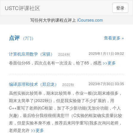
USTC评课社区
登录
写任何大学的课程点评上
iCourses.com
点评
查看更多 »
（7门）
计算机应用数学（宋骐）
2025年1月11日 09:02
2024秋
卷面估分65，四次点名有一次没去，给了85，感恩
>>更多
编译原理和技术（郑启龙）
2023年7月30日 03:35
2022秋
虽然实验比较简单，期末比较简单，作业一般(比期末难很多，
期末太简单了(2022秋))，但是我实验做了不少扩展的，用
C++重写了老师的C框架，加了不少新功能(无加分功能，个人
兴趣)，最后给分我很很很满意!!!!（C实验的框架确实质量比较
差，但是实验本身不难，推荐后来同学重写(我多次询问老师，
老师是允许
>>更多