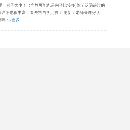
理，例子太少了（当然可能也是内容比较多)除了泛函讲过的
很详细也很丰富，看资料自学足够了 更新：老师备课好认
呜呜
>>更多