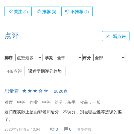
关注
推荐
不推荐
(
0
)
(
3
)
(
3
)
点评
写点评
排序
学期
评分
4条点评
课程学期评分趋势
思量着
2020春
难度：中等
作业：中等
给分：杀手
收获：一般
这门课实际上是由郭老师给分，不调分，别被哪些推荐选课的骗
了。
0
0
2020年9月19日 13:04
复制链接