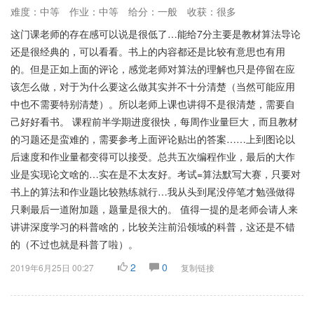
难度：中等
作业：中等
给分：一般
收获：很多
这门课老师的存在感可以说是很低了…能给7分主要是教材算法导论
还是很经典的，可以看看。书上的内容都还是比较有意思也有用
的。但是正如上面的评论，感觉老师对算法的理解也只是停留在应
该怎么做，对于为什么要这么做其实并不十分清楚（当然可能应用
中也不需要特别清楚）。所以老师上课也讲得不是很清楚，需要自
己好好看书。 课程前半学期进度很快，每周作业量巨大，而且教材
的习题还是蛮难的，需要参考上面评论贴出的答案……上到图论以
后速度和作业量都变得可以接受。总共五次编程作业，最后的大作
业是实现论文啥的…实在是不太友好。考试=算法默写大赛，只要对
书上的算法和作业题比较熟练就行…我从头到尾没停笔才勉强做得
只剩最后一道附加题，题量是很大的。 值得一提的是老师会请人来
讲讲深度学习的科普啥的，比较关注前沿领域的科普，这还是不错
的（不过也就是科普了啦）。
2
0
2019年6月25日 00:27
复制链接