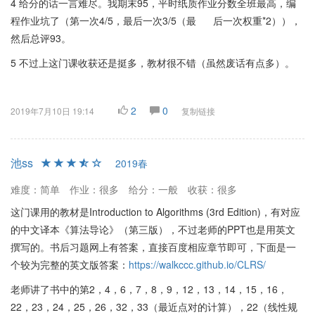
4 给分的话一言难尽。我期末95，平时纸质作业分数全班最高，编
程作业坑了（第一次4/5，最后一次3/5（最 后一次权重*2）），
然后总评93。
5 不过上这门课收获还是挺多，教材很不错（虽然废话有点多）。
2
0
2019年7月10日 19:14
复制链接
池ss
2019春
难度：简单
作业：很多
给分：一般
收获：很多
这门课用的教材是Introduction to Algorithms (3rd Edition)，有对应
的中文译本《算法导论》（第三版），不过老师的PPT也是用英文
撰写的。书后习题网上有答案，直接百度相应章节即可，下面是一
个较为完整的英文版答案：
https://walkccc.github.io/CLRS/
老师讲了书中的第2，4，6，7，8，9，12，13，14，15，16，
22，23，24，25，26，32，33（最近点对的计算），22（线性规