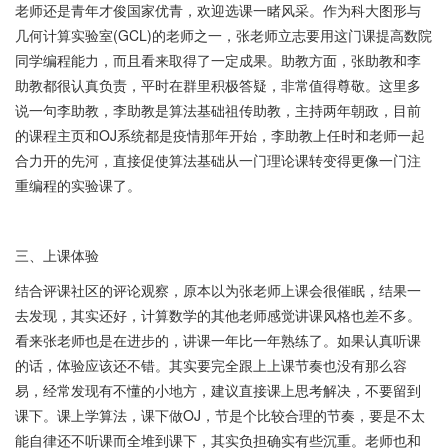
老师还是青年才俊国家优青，欢迎选课一睹风采。作为科大图形与
几何计算实验室(GCL)的老师之一，张老师立志要用这门课提高数院
同学编程能力，而且看来取得了一定成果。助教方面，张助教和李
助教都很认真负责，平时在群里积极答疑，非常值得尊敬。这里多
说一句李助教，李助教是算法基础祖传助教，主持两年朝政，目前
的课程主页和OJ系统都是疫情那年开始，李助教上任时和老师一起
合力开的先河，直接促使算法基础从一门理论课转变得更像一门注
重编程的实验课了。
三、上课体验
结合评课社区的评论观察，原本以为张老师上课会很催眠，结果一
去发现，其实还好，计算数学的其他老师感觉讲课风格也差不多。
看来张老师也是在进步的，讲课一年比一年熟练了。如果认真听课
的话，体验应该还不错。其实要完全跟上上课节奏也没有那么容
易，经常发现有不懂的小地方，建议直接课上思考解决，不要留到
课下。课上学算法，课下做OJ，节是个比较合理的节奏，要是不太
能自律还不听课而全堆到课下，其实负担确实有些沉重。老师也和