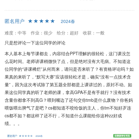
匿名用户
2024春
难度：中等
作业：很少
给分：超好
收获：一般
只是想评论一下这位同学的评论
本人基本上每节课都去，内容结合PPT理解的很轻松，这门课没怎
么花时间。老师讲课稍微快了点，但是绝对没有大毛病。不知道这
位同学的“讲课稀烂”从何而来，请问是否来听了？有资格评论吗？如
果真的来听了，“默写大赛”应该很轻松才是，确实“没有一点技术含
量”，因为这次考试除了第五题全部都是上课讲过的，原封不动。如
果这位同学真的听了老师的课，拿高GPA不是有手就行？没有技术
含量你都拿不到高G？喂到嘴边了还勾交你tmb是什么废物？你爸妈
喂饭喂出脾气了是吧？cs都知道不咬给饭的主人，你tm不知好歹连
cs都不如？都这样了还不行，不知道什么课能给你这种zz好成
绩。。。