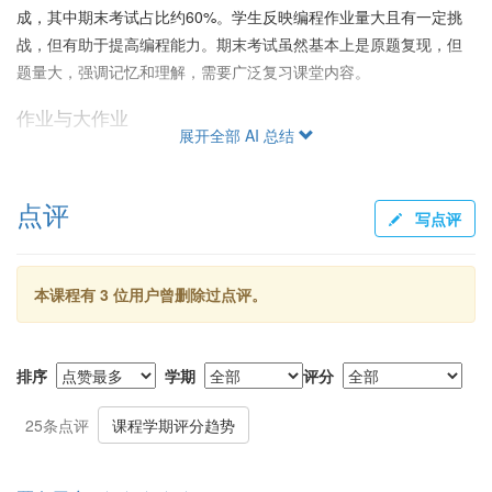
成，其中期末考试占比约60%。学生反映编程作业量大且有一定挑
战，但有助于提高编程能力。期末考试虽然基本上是原题复现，但
题量大，强调记忆和理解，需要广泛复习课堂内容。
作业与大作业
展开全部 AI 总结
作业包括书面和编程题，书面作业大多为教材习题，网上有答案，
编程作业每周有一定量，需认真投入。大作业的完成需要运用课程
点评
中教授的最大流算法问题，但有学生反应涉及到图形学问题稍有偏
写点评
题。
教学体验与交流
本课程有 3 位用户曾删除过点评。
张老师在过场景请学术大牛讲解前沿技术，助教积极辅导，课堂氛
围友好。到课率不高，或许与上课的吸引力有关，但均表示课堂ppt
简洁明了，复习使用方便。助教系统性地支持了在线答疑，为学生
排序
学期
评分
提供了良好的帮助。
25条点评
课程学期评分趋势
给分与评价
给分政策比较友好，通常会调分以保证优秀率。尽管部分学生在大