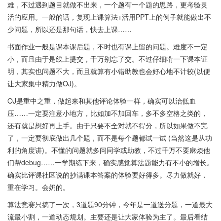
难，不过遇到题目就做不出来，一个题有一个题的思路，更考验灵
活的应用。一般的话，复现上课算法+活用PPT上的例子就能做出不
少问题，所以还是那句话，快去上课……
书面作业一般是课本课后题，不时也有课上留的问题。难度不一定
小，而且由于是线上提交，千万别忘了交。不过仔细啃一下课本证
明，其实也问题不大，而且就算有小错助教也会好心地不计较(以便
让大家集中精力做OJ)。
OJ是重中之重，做起来和其他评论体验一样，确实可以治低血
压……一定要注意小地方，比如加不加回车，多不多空格之类的，
还有就是想好再上手。由于只要不全对就不得分，所以如果做不完
了，一定要彻底做出几个题，而不是每个题都试一试 (当然这是从功
利的角度讲)。不懂的问题就多问同学或助教，不过千万不要麻烦他
们帮debug……一学期练下来，确实感觉算法题能力有不小的增长。
确实比评课社区说的抄满课本答案的体验要好得多。尽力做就好，
重在学习。会奶的。
算法竞赛只搞了一次，3道题90分钟，今年是一道送分题，一道最大
流最小割，一道动态规划。主要还是让大家体验为主了。最后看结