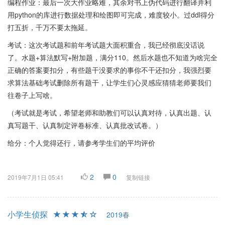
编程作业：最后一次大作业略难，其余对书上伪代码进行翻译并利
用python的库进行数据处理和绘图即可完成，难度较小。过ddl得分
打五折，千万不要太拖延。
考试：这次考试题和前年考试题大面积重合，我已经彻底没话说
了。水题+算法默写+附加题，满分110。然后水题也不知道为啥完全
正确的答案要扣分，有些题干没要求的事你不干还扣分，我强烈要
求算法基础考试删除所有题干，让学生们心灵感应猜猜老师要我们
往卷子上写啥。
（考试就是考试，希望老师和助教们可以认真对待，认真出题、认
真写题干、认真制定评卷标准、认真批改试卷。）
给分：个人觉得还行，请参考学生们的平均评价
2
0
2019年7月1日 05:41
复制链接
小学生侦探
2019春