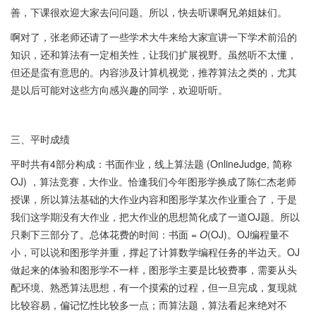
善，下课很欢迎大家去问问题。所以，快去听课啊兄弟姐妹们。
啊对了，张老师还请了一些学术大牛来给大家宣讲一下学术前沿的
知识，还和算法有一定相关性，让我们扩展视野。虽然听不太懂，
但还是蛮有意思的。内容涉及计算机视觉，推荐算法之类的，尤其
是以后可能对这些方向感兴趣的同学，欢迎听听。
三、平时成绩
平时共有4部分构成：书面作业，线上算法题 (OnlineJudge, 简称
OJ) ，算法竞赛，大作业。恰逢我们今年图形学换成了陈仁杰老师
授课，所以算法基础的大作业内容和图形学某次作业重合了，于是
我们这学期没有大作业，把大作业的思想简化成了一道OJ题。所以
只剩下三部分了。总体花费的时间：书面 =
O
(OJ)。OJ编程量不
小，可以说和图形学并重，撑起了计算数学编程任务的半边天。OJ
做起来的体验和图形学不一样，图形学主要是比较费事，需要从头
配环境、熟悉算法思想，有一个摸索的过程，但一旦完成，复现就
比较容易，偏记忆性比较多一点；而算法题，算法看起来绝对不