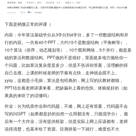
下面是稍微正常的评课（
内容：今年算法基础学分从3学分到4学分，多了一些数据结构和并
行的内容。一共有40个PPT，大约15个是数据结构（平衡树等），
10个算法（排序，动态规划等），10个图和网络，5个并行，都是基
础的算法和数据结构。PPT做的不是很好，里面挺多地方抛给你一
个问题，比如算法复杂度是多少，但是不告诉你答案，没理解的得
自己去搜。上课的时候老师的节奏有点快，走神就会跟不上。
yysy，这都是小毛病，算法是包经典的，网上写的比教材都细，
PPT结合着老师讲课来看，把缺漏补上看的也快。体验挺好的（如
果真的来听了的话懂吗）
作业：分为纸质作业和代码题，不难，网上还有答案，代码题不会
写的问GPT（如果都是抄的自然一点用都没有，只能混学分）。最
后有一个大作业，没有提供框架，但是实际上网上应该都有，老师
说得清楚，也基本给了资源。目测拼装一下就行，难度也不大