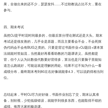
果，全做出来的还不少，瑟瑟发抖……不过助教说占比不大，重在
参与。
四、期末考试
虽然OJ是平时花时间最多的，但最后算分理论测试还是大头。期末
考试还是很友善的，几乎全是原题，而且主要看会不会，不会死抠
伪代码会不会有BUG之类的。只要是背过书面作业+OJ题目+课本算
法就能对答如流，当然最好再看看助教的习题课讲义。虽然都是
背，但个人认为比数值代数要好背得多，算法也是只要脑子里能知
道怎么跑就好，可能这就是理解的用处。结果不过不知为什么一看
成绩分布，最终期末考到80左右好像就能拿4.3，可以说奶得相当到
位。
总结起来，平时OJ尽力好好做，书面作业别忘了交，期末认真准
备，别轻视，少犯低级错误，就能学到很多东西，也能取得不错的
成绩。推荐大家积极选课。