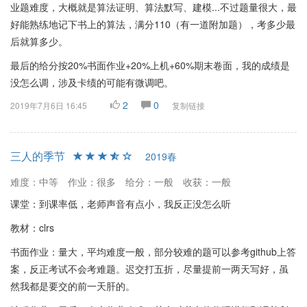
业题难度，大概就是算法证明、算法默写、建模...不过题量很大，最
好能熟练地记下书上的算法，满分110（有一道附加题），考多少最
后就算多少。
最后的给分按20%书面作业+20%上机+60%期末卷面，我的成绩是
没怎么调，涉及卡绩的可能有微调吧。
2
0
2019年7月6日 16:45
复制链接
三人的季节
2019春
难度：中等
作业：很多
给分：一般
收获：一般
课堂：到课率低，老师声音有点小，我反正没怎么听
教材：clrs
书面作业：量大，平均难度一般，部分较难的题可以参考github上答
案，反正考试不会考难题。迟交打五折，尽量提前一两天写好，虽
然我都是要交的前一天肝的。