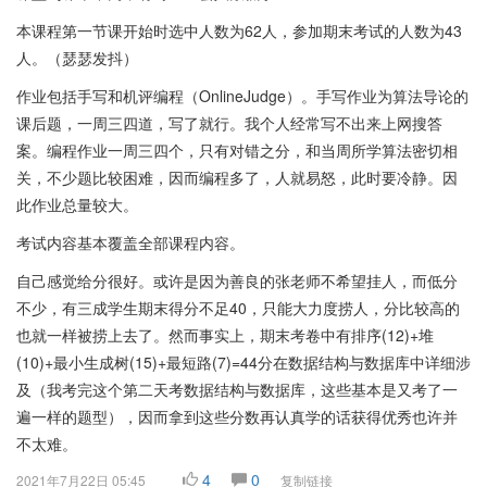
本课程第一节课开始时选中人数为62人，参加期末考试的人数为43
人。（瑟瑟发抖）
作业包括手写和机评编程（OnlineJudge）。手写作业为算法导论的
课后题，一周三四道，写了就行。我个人经常写不出来上网搜答
案。编程作业一周三四个，只有对错之分，和当周所学算法密切相
关，不少题比较困难，因而编程多了，人就易怒，此时要冷静。因
此作业总量较大。
考试内容基本覆盖全部课程内容。
自己感觉给分很好。或许是因为善良的张老师不希望挂人，而低分
不少，有三成学生期末得分不足40，只能大力度捞人，分比较高的
也就一样被捞上去了。然而事实上，期末考卷中有排序(12)+堆
(10)+最小生成树(15)+最短路(7)=44分在数据结构与数据库中详细涉
及（我考完这个第二天考数据结构与数据库，这些基本是又考了一
遍一样的题型），因而拿到这些分数再认真学的话获得优秀也许并
不太难。
4
0
2021年7月22日 05:45
复制链接