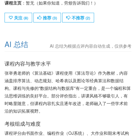
课程主页
：暂无（如果你知道，劳烦告诉我们！）
关注
推荐
不推荐
(
8
)
(
3
)
(
2
)
AI 总结
AI 总结为根据点评内容自动生成，仅供参考
课程内容与教学水平
张举勇老师的《算法基础》课程使用《算法导论》作为教材，内容
涵盖排序算法、动态规划、哈希表以及图论等经典算法和数据结
构。课程与先修的"数据结构与数据库"有一定重合，是一个编程和算
法思维训练的良好平台。部分评价指出，讲课风格不够吸引人，有
时略显随意，但课程内容扎实且逐年改进，老师融入了一些学术前
沿的知识拓展视野。
考核组成与难度
课程评分由书面作业、编程作业（OJ系统）、大作业和期末考试构