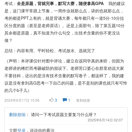
考试：
全是原题，背就完事，默写大赛，随便拿高GPA
我的建议
是，这门课平常跟上节奏，一周作业就那么点，讲的也就那么点，
考的都是PPT上有的，就是背诵大赛，每年都只有一道5分-10分拉
区分度的题（甚至是老师原话）。还是上面那句，除了第五题10分
其余都是原题，真不知道为什么勾交，出技术含量的你不更没法
做？
总结：内容有用、平时轻松、考试放水、选就完了
（声明：本评课仅针对图中评论，建立在该同学真的来听，但因为
老师讲的稀烂而考砸破防的假设下。老师苦口婆心在群里劝说大家
不要挂科，还出的是没有技术含量的默写卷子，都这样了，我的建
议是没有拿到高G思考一下自己的问题，是不是别的课也就只有可怜
的几个b子儿）
3
1
2024年6月17日 15:56
复制链接
删除烦恼
：
请问一下考试原题主要复习什么呀？
2025年6月14日 02:07
立即
登录
，说说你的看法