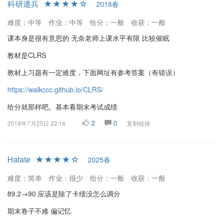
科研逃兵
2018春
难度：中等
作业：中等
给分：一般
收获：一般
课本身是很有意思的 无奈老师上课水平有限 比较催眠
教材是CLRS
教材上习题有一定难度，下面网址有参考答案（有错误）
https://walkccc.github.io/CLRS/
给分就那样吧。基本看期末考试成绩
2
0
2018年7月25日 22:16
复制链接
Hatate
2025春
难度：简单
作业：很少
给分：一般
收获：一般
89.2→90 应该是除了卡绩没怎么调分
期末卷子不难 偏记忆