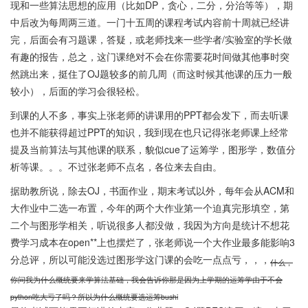
现和一些算法思想的应用（比如DP，贪心，二分，分治等等），期
中后改为每周两三道。一门十五周的课程考试内容前十周就已经讲
完，后面会有习题课，答疑，或老师找来一些学者/实验室的学长做
有趣的报告，总之，这门课绝对不会在你需要花时间做其他事时突
然跳出来，挺住了OJ题较多的前几周（而这时候其他课的压力一般
较小），后面的学习会很轻松。
到课的人不多，事实上张老师的讲课用的PPT都会发下，而去听课
也并不能获得超过PPT的知识，我到现在也只记得张老师课上经常
提及当前算法与其他课的联系，貌似cue了运筹学，图形学，数值分
析等课。。。不过张老师不点名，各位来去自由。
据助教所说，除去OJ，书面作业，期末考试以外，每年会从ACM和
大作业中二选一布置，今年的两个大作业第一个迫真完形填空，第
二个与图形学相关，听说很多人都没做，我因为方向是统计不想花
费学习成本在open**上也摆烂了，张老师说一个大作业最多能影响3
分总评，所以可能没选过图形学这门课的会吃一点点亏，，，
什么，
你问我为什么概统要来学算法基础，我会告诉你那是因为上学期的运筹学由于不会
python吃大亏了吗？所以为什么概统要选运筹bushi