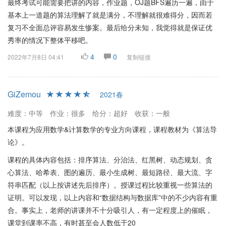
最终考试可能需要把讲的内容，作业题，OJ题BFS遍历一遍，由于
基本上一道题的算法理解了就是满分，不理解就很难得分，因而若
复习不全面总评容易发生惨案。最后给分未知，我觉得就是保证优
秀率的情况下整体平移吧。
4
0
2022年7月8日 04:41
复制链接
GiZemou
2021春
难度：中等
作业：很多
给分：超好
收获：一般
本课程为应用数学&计算数学的专业方向课程，课程教材为《算法导
论》。
课程的具体内容包括：排序算法、分治法、红黑树、动态规划、贪
心算法、哈希表、图的遍历、最小生成树、最短路径、最大流、字
符串匹配（以上按讲述先后排序）。授课过程比较重视一些算法的
证明。可以发现，以上内容和“数据结构与数据库”中的不少内容有重
合。事实上，老师的讲课并不十分吸引人，有一定程度上的催眠，
课堂到课率不高，有时甚至会人数低于20