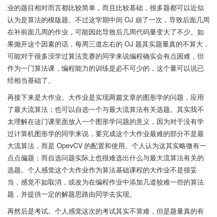
业的题目相对而言都比较简单，而且比较基础，很多题都可以近似
认为是算法的模版题。不过这学期中间 OJ 崩了一次，导致后面几周
在补前面几周的作业，可能因此导致后几周代码量变大了不少。如
果抛开这个因素的话，每周三道左右的 OJ 题其实题量真的不算大，
可能对于很多没学过算法竞赛的同学来说编程确实会有点困难，但
作为一门算法课，编程能力的训练是必不可少的，这个量可以说已
经相当基础了。
再接下来是大作业。大作业是实现两篇文章的图形学的问题，应用
了最大流算法；也可以自选一个与最大流算法有关选题。其实我不
太理解在这门课里面放入一个图形学问题的意义，因为对于没有学
过计算机图形学的同学来说，要完成这个大作业最难的部分不是最
大流算法，而是 OpevCV 的配置和使用。个人认为这其实略微有一
点点偏题；而自选问题实际上也很难选出什么与最大流算法有关的
选题。个人感觉这个大作业作为算法基础课程的大作业不是很妥
当，感觉不如取消，或改为在编程作业中添加几道较难一些的算法
题，并提供一定的解题思路由同学去实现。
再然后是考试。个人感觉这次的考试其实不算难，但是题量真的有