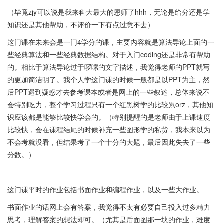
（毕竟zjy可以说是我来科大最大的恩师了hhh，无论是给分还是学
知识还是其他帮助，不评价一下有点过意不去）
这门课在未来会是一门4学分的课，主要内容就是算法导论上面的一
些经典算法和一些经典数据结构。对于入门coding还是非常有帮助
的。相比于算法导论过于啰嗦的文字描述，我觉得老师的PPT就写
的更加简洁明了。我个人学这门课的时候一般都是以PPT为主，然
后PPT遇到疑惑才去参考课本或者是网上的一些叙述，总体来说不
会特别吃力，整个学习过程只有一个红黑树学的比较累orz，其他知
识应该都是能够比较快学会的。（特别提醒的是老师由于上课速度
比较快，会在课程结尾的时候补充一些图形学的私货，我本来以为
不会考就没看，但结果考了一个十分的大题，最后因此失去了一些
分数。）
这门课平时的作业包括书面作业和编程作业，以及一些大作业。
书面作业的话网上会有答案，我觉得不太有必要自己投入过多精力
思考，理解答案的想法即可。（尤其是后面图那一块的作业，难度