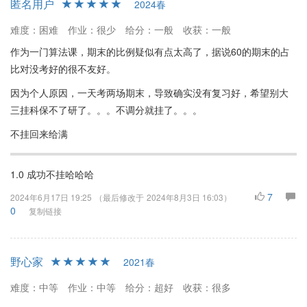
匿名用户
2024春
作业和期末考试时遇到困难，但整体评价表示努力可以获得好成
绩。张老师的人性化管理和善意调分使其赢得了不少学生的喜爱。
难度：困难
作业：很少
给分：一般
收获：一般
总结而言，《算法基础》提供了良好的算法训练平台，适合希望加
作为一门算法课，期末的比例疑似有点太高了，据说60的期末的占
强编程和算法能力的学生。建议有意选课的同学提前做好自学准
比对没考好的很不友好。
备，积极参与课堂互动和编程实践。课程虽有挑战，但在认真投入
因为个人原因，一天考两场期末，导致确实没有复习好，希望别大
的情况下，将会有显著收益。
三挂科保不了研了。。。不调分就挂了。。。
不挂回来给满
1.0 成功不挂哈哈哈
7
2024年6月17日 19:25
（最后修改于
2024年8月3日 16:03
）
0
复制链接
野心家
2021春
难度：中等
作业：中等
给分：超好
收获：很多