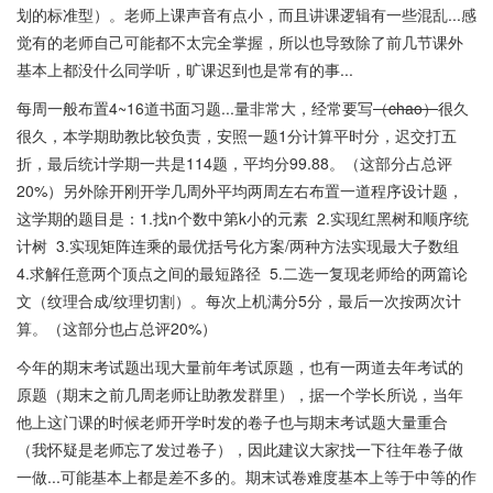
划的标准型）。老师上课声音有点小，而且讲课逻辑有一些混乱...感
觉有的老师自己可能都不太完全掌握，所以也导致除了前几节课外
基本上都没什么同学听，旷课迟到也是常有的事...
每周一般布置4~16道书面习题...量非常大，经常要写
（chao）
很久
很久，本学期助教比较负责，安照一题1分计算平时分，迟交打五
折，最后统计学期一共是114题，平均分99.88。（这部分占总评
20%）另外除开刚开学几周外平均两周左右布置一道程序设计题，
这学期的题目是：1.找n个数中第k小的元素 2.实现红黑树和顺序统
计树 3.实现矩阵连乘的最优括号化方案/两种方法实现最大子数组
4.求解任意两个顶点之间的最短路径 5.二选一复现老师给的两篇论
文（纹理合成/纹理切割）。每次上机满分5分，最后一次按两次计
算。
（这部分也占总评20%
）
今年的期末考试
题出现大量前年考试原题，也有一两道去年考试的
原题（期末之前几周老师让助教发群里），据一个学长所说，当年
他上这门课的时候老师开学时发的卷子也与期末考试题大量重合
（我怀疑是老师忘了发过卷子），因此建议大家找一下往年卷子做
一做...可能基本上都是差不多的。期末试卷难度基本上等于中等的作