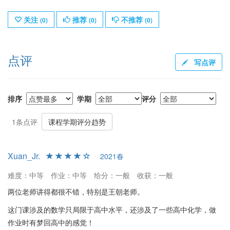
关注
推荐
不推荐
(
0
)
(
0
)
(
0
)
点评
写点评
排序
学期
评分
1条点评
课程学期评分趋势
Xuan_Jr.
2021春
难度：中等
作业：中等
给分：一般
收获：一般
两位老师讲得都很不错，特别是王朝老师。
这门课涉及的数学只局限于高中水平，还涉及了一些高中化学，做
作业时有梦回高中的感觉！