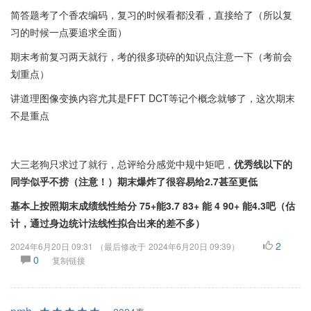
简答题考了个香农编码，复习的时候看都没看，直接给了（所以复
习的时候一点要追求全面）
期末考前复习两天就行，考的很多琐碎的知识点注意一下（考前会
划重点）
讲道理图像变换内容尤其是FFT DCT等记个概念就够了，这次期末
不是重点
大三老狗只求过了就行，总评给分感觉中规中矩吧，
优秀线以下的
同学似乎不捞（注意！）期末爆炸了很容易给2.7甚至更低
基本上按照期末成绩线性给分 75+能3.7 83+ 能 4 90+ 能4.3吧（估
计，通过身边统计法线性拟合出来的差不多）
2
2024年6月20日 09:31
（最后修改于
2024年6月20日 09:39
）
0
复制链接