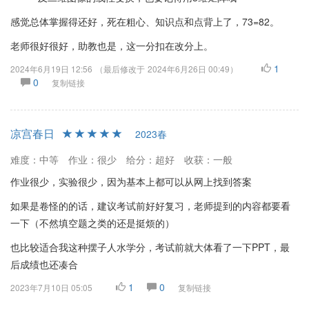
感觉总体掌握得还好，死在粗心、知识点和点背上了，73=82。
老师很好很好，助教也是，这一分扣在改分上。
1
2024年6月19日 12:56
（最后修改于
2024年6月26日 00:49
）
0
复制链接
凉宫春日
2023春
难度：中等
作业：很少
给分：超好
收获：一般
作业很少，实验很少，因为基本上都可以从网上找到答案
如果是卷怪的的话，建议考试前好好复习，老师提到的内容都要看
一下（不然填空题之类的还是挺烦的）
也比较适合我这种摆子人水学分，考试前就大体看了一下PPT，最
后成绩也还凑合
1
0
2023年7月10日 05:05
复制链接