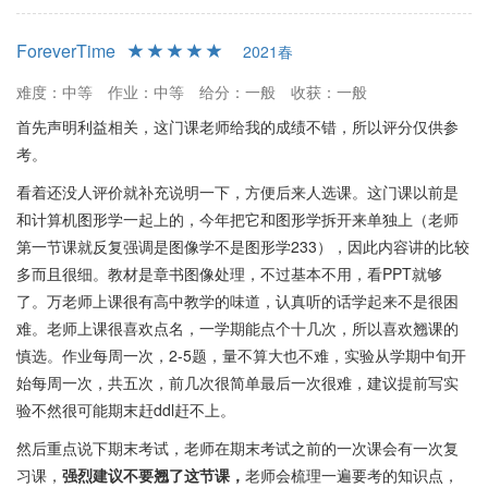
ForeverTime
2021春
难度：中等
作业：中等
给分：一般
收获：一般
首先声明利益相关，这门课老师给我的成绩不错，所以评分仅供参
考。
看着还没人评价就补充说明一下，方便后来人选课。这门课以前是
和计算机图形学一起上的，今年把它和图形学拆开来单独上（老师
第一节课就反复强调是图像学不是图形学233），因此内容讲的比较
多而且很细。教材是章书图像处理，不过基本不用，看PPT就够
了。万老师上课很有高中教学的味道，认真听的话学起来不是很困
难。老师上课很喜欢点名，一学期能点个十几次，所以喜欢翘课的
慎选。作业每周一次，2-5题，量不算大也不难，实验从学期中旬开
始每周一次，共五次，前几次很简单最后一次很难，建议提前写实
验不然很可能期末赶ddl赶不上。
然后重点说下期末考试，老师在期末考试之前的一次课会有一次复
习课，
强烈建议不要翘了这节课，
老师会梳理一遍要考的知识点，