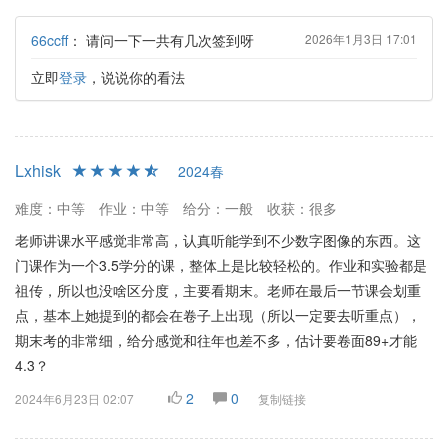
66ccff
：
请问一下一共有几次签到呀
2026年1月3日 17:01
立即
登录
，说说你的看法
Lxhisk
2024春
难度：中等
作业：中等
给分：一般
收获：很多
老师讲课水平感觉非常高，认真听能学到不少数字图像的东西。这
门课作为一个3.5学分的课，整体上是比较轻松的。作业和实验都是
祖传，所以也没啥区分度，主要看期末。老师在最后一节课会划重
点，基本上她提到的都会在卷子上出现（所以一定要去听重点），
期末考的非常细，给分感觉和往年也差不多，估计要卷面89+才能
4.3？
2
0
2024年6月23日 02:07
复制链接