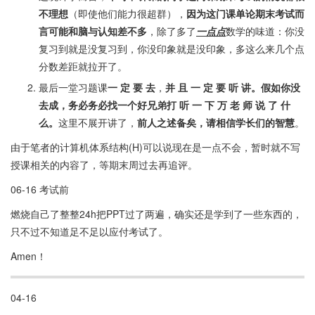
不理想
（即使他们能力很超群），
因为这门课单论期末考试而
言可能和脑与认知差不多
，除了多了
一点点
数学的味道：你没
复习到就是没复习到，你没印象就是没印象，多这么来几个点
分数差距就拉开了。
最后一堂习题课
一 定 要 去
，
并 且 一 定 要 听 讲。假如你没
去成，务必务必找一个好兄弟打 听 一 下 万 老 师 说 了 什
么。
这里不展开讲了，
前人之述备矣，请相信学长们的智慧
。
由于笔者的计算机体系结构(H)可以说现在是一点不会，暂时就不写
授课相关的内容了，等期末周过去再追评。
06-16 考试前
燃烧自己了整整24h把PPT过了两遍，确实还是学到了一些东西的，
只不过不知道足不足以应付考试了。
Amen！
04-16