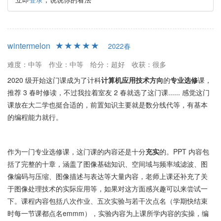
wintermelon
2022春
难度：中等
作业：中等
给分：超好
收获：很多
2020 级开始这门课成为了计科
计算机应用技术方向
的
专业选修
课，
推荐 3 春时修读，不过我拉着室友 2 春就选了这门课...... 感觉这门
课放在大二学也挺合适的，前置知识主要就是数分线代等，有基本
的编程能力就行。
作为一门专业选修课，这门课的内容还是十分
充实
的。PPT 内容包
括了完整的十章，涵盖了图像基础知识、空间域与频率域滤波、图
像编码与压缩、图像描述与表达等大量内容，老师上课还补充了关
于图像处理技术的实际应用等，如果对这方面感兴趣可以来尝试一
下。课程内容包括八次作业、五次实验与若干次点名（学期快结束
时每一节课都点名emmm），实验内容为上课所学内容的实操，编