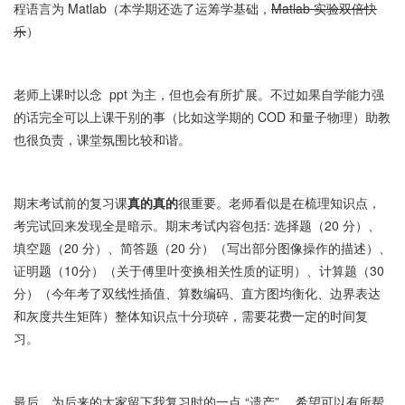
程语言为 Matlab（本学期还选了运筹学基础，
Matlab 实验双倍快
乐
）
老师上课时以念 ppt 为主，但也会有所扩展。不过如果自学能力强
的话完全可以上课干别的事（比如这学期的 COD 和量子物理）助教
也很负责，课堂氛围比较和谐。
期末考试前的复习课
真的真的
很重要。老师看似是在梳理知识点，
考完试回来发现全是暗示。期末考试内容包括: 选择题（20 分）、
填空题（20 分）、简答题（20 分）（写出部分图像操作的描述）、
证明题（10分）（关于傅里叶变换相关性质的证明）、计算题（30
分）（今年考了双线性插值、算数编码、直方图均衡化、边界表达
和灰度共生矩阵）整体知识点十分琐碎，需要花费一定的时间复
习。
最后，为后来的大家留下我复习时的一点 “遗产” ，希望可以有所帮