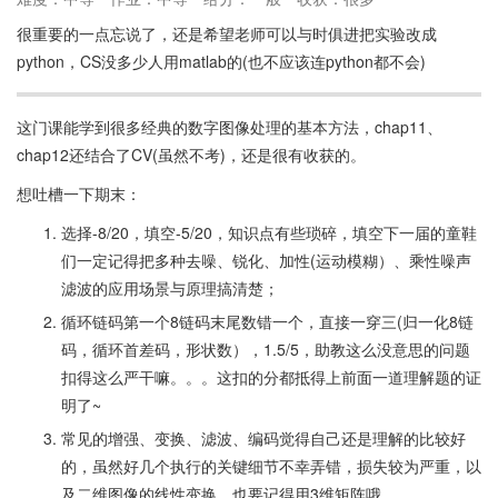
很重要的一点忘说了，还是希望老师可以与时俱进把实验改成
python，CS没多少人用matlab的(也不应该连python都不会)
这门课能学到很多经典的数字图像处理的基本方法，chap11、
chap12还结合了CV(虽然不考)，还是很有收获的。
想吐槽一下期末：
选择-8/20，填空-5/20，知识点有些琐碎，填空下一届的童鞋
们一定记得把多种去噪、锐化、加性(运动模糊）、乘性噪声
滤波的应用场景与原理搞清楚；
循环链码第一个8链码末尾数错一个，直接一穿三(归一化8链
码，循环首差码，形状数），1.5/5，助教这么没意思的问题
扣得这么严干嘛。。。这扣的分都抵得上前面一道理解题的证
明了~
常见的增强、变换、滤波、编码觉得自己还是理解的比较好
的，虽然好几个执行的关键细节不幸弄错，损失较为严重，以
及二维图像的线性变换，也要记得用3维矩阵哦