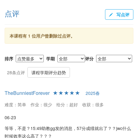
期末考试题型包括选择、填空、简答、证明和计算题。考试范围广
点评
泛，涉及大量琐碎的知识点。考试前的复习课极为重要，老师在这
写点评
节课上会明确考试重点，建议学生务必参加。考前建议对教材PPT
及老师划的重点进行全面复习，但难度较高的算法题目考试中不占
主要比重。
本课程有 1 位用户曾删除过点评。
给分与成绩
给分上普遍较为宽松，虽然个别学生反映期末考试题量较大，难以
排序
学期
评分
在短时间内复习全数知识点。总评给分基本按照期末考试成绩进行
线性分布，但优秀线以下的同学可能不被调高分数，反映了较大的
28条点评
课程学期评分趋势
得分区间。有考生反映出总评大多会有所提升。
总结推荐
TheBunniestForever
2025春
总体而言，万寿红老师的课程讲授认真，条理清晰，适合有意学习
难度：简单
作业：很少
给分：超好
收获：很多
数字图像处理的学生。课程作业和实验能有效巩固理论知识，而考
06-23
试则考验学生的记忆与理解能力。通过高效的复习策略，尤其是重
视期末前的复习课，学生可以获得满意的成绩。对于选修此课的同
等等，不是？15:49助教gg发的消息，57分成绩就出了？？jwc什么
学，建议课堂专注听讲，并及时复习老师划的知识重点，以便在考
时候效率这么高了？？？