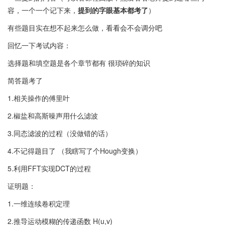
容，一个一个记下来，
提到的字眼基本都考了
）
有些题目实在想不起来怎么做，看看会不会调分吧
回忆一下考试内容：
选择题和填空题是各个章节都有 很琐碎的知识
简答题考了
1.相关操作的傅里叶
2.椒盐和高斯噪声用什么滤波
3.同态滤波的过程（没做错的话）
4.不记得题目了 （我瞎写了个Hough变换）
5.利用FFT实现DCT的过程
证明题：
1.一维连续卷积定理
2.推导运动模糊的传递函数 H(u,v)