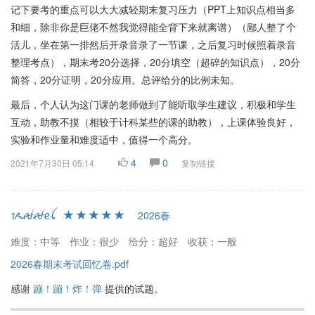
记下要考的重点可以大大减轻期末复习压力（PPT上知识点相当多
和细，除非你是巨佬不然我觉得能全背下来就离谱）（鄙人整了个
活儿，坐在第一排然后开录音录了一节课，之后复习时候照着录音
整理考点），期末考20分选择，20分填空（超碎的知识点），20分
简答，20分证明，20分应用。总评给分的比例未知。
最后，个人认为这门课的老师做到了能听取学生建议，积极和学生
互动，助教不摸（相较于计科某些的课的助教），上课体验良好，
实验和作业量和难度适中，值得一个高分。
4
0
2021年7月30日 05:14
复制链接
ᝰꫛꫛꫀꪶ
2026春
难度：中等
作业：很少
给分：超好
收获：一般
2026春期末考试回忆卷.pdf
感谢
蹦！蹦！炸！弹
提供的试题。