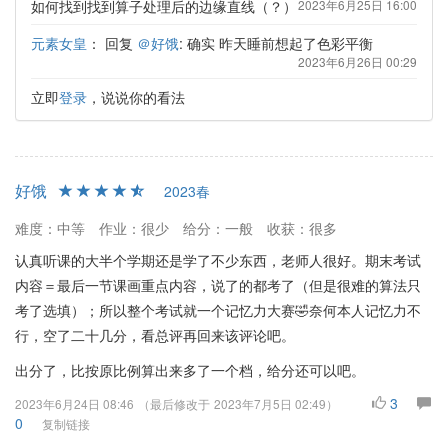
如何找到找到算子处理后的边缘直线（？）
2023年6月25日 16:00
元素女皇
：
回复
＠好饿
: 确实 昨天睡前想起了色彩平衡
2023年6月26日 00:29
立即
登录
，说说你的看法
好饿
2023春
难度：中等
作业：很少
给分：一般
收获：很多
认真听课的大半个学期还是学了不少东西，老师人很好。期末考试
内容＝最后一节课画重点内容，说了的都考了（但是很难的算法只
考了选填）；所以整个考试就一个记忆力大赛🤣奈何本人记忆力不
行，空了二十几分，看总评再回来该评论吧。
出分了，比按原比例算出来多了一个档，给分还可以吧。
3
2023年6月24日 08:46
（最后修改于
2023年7月5日 02:49
）
0
复制链接