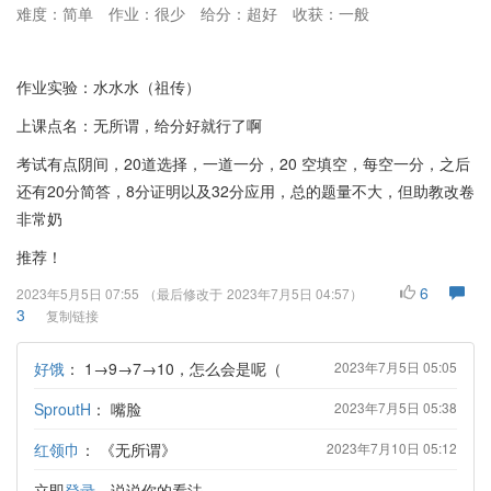
难度：简单
作业：很少
给分：超好
收获：一般
作业实验：水水水（祖传）
上课点名：无所谓，给分好就行了啊
考试有点阴间，20道选择，一道一分，20 空填空，每空一分，之后
还有20分简答，8分证明以及32分应用，总的题量不大，但助教改卷
非常奶
推荐！
6
2023年5月5日 07:55
（最后修改于
2023年7月5日 04:57
）
3
复制链接
好饿
：
1→9→7→10，怎么会是呢（
2023年7月5日 05:05
SproutH
：
嘴脸
2023年7月5日 05:38
红领巾
：
《无所谓》
2023年7月10日 05:12
立即
登录
，说说你的看法