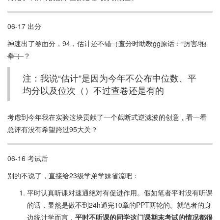
06-17 出分
神速出了卷面分，94，估计还不错
（查分时助教gg原话：“厉害/抱
拳”）
？
注：我说“估计”是因为今年不公布中位数、平
均分以及位次（）不过查卷还是有的
考虑到今年我在实验这块贡献了一个截断式逆滤波的创意，看一看
总评有没有希望跨过95大关？
06-16 考试后
别的不说了，直接给23级学弟学妹省流吧：
平时认真听课对速通绝对有促进作用。假如笔者平时没有听课
的话，显然是做不到24h通完10章的PPT两轮的。就笔者的身
边统计学而言，
平时不听课的同学这门课期末考试的情况都很