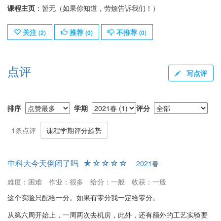
课程主页
：暂无（如果你知道，劳烦告诉我们！）
关注
推荐
不推荐
(
2
)
(
0
)
(
0
)
点评
写点评
排序
学期
评分
1条点评
课程学期评分趋势
中科大今天倒闭了吗
2021春
难度：困难
作业：很多
给分：一般
收获：一般
这个实验只配给一分。如果有零分我一定给零分。
从第六周开始上，一周两次去机房，此外，还有额外的工艺实验要