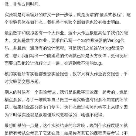
做，非常占用时间。
实验就是对着编好的讲义一步一步做，就是所谓的“傻瓜式教程”。这
个实验具体在做什么，我把整个实验全部做完也没有搞太明白。
最后数字和模拟各有一个大作业。这个大作业极度高估了我们的能
力。尤其是数字大作业，要求自己写一个32位乘法器的Verilog代
码，并且跑一遍所有的设计流程。可是我们之前连Verilog都没学
过，想让我们写出一个能跑通的代码就已经是天方夜谭，更何况后
面要自己把设计流程全走一遍，会遇到数不清的bug。
模拟实验所有实验都要交实验报告，数字只有大作业要交报告，平
时实验要交思考题。
期末的时候有一个实验考试，我们是跟数字理论课一起考的，也是
槽点多多。考了一堆就算自己做过一遍实验也有很多不知道的细节
题，如果想拿高分得专门复习。为什么做过实验也答不上来呢？因
为平时做实验就是跟着傻瓜式教程做的，啥也不记得。
最想吐槽的一点是，这个实验结束的非常晚，晚到什么程度呢？就
是所有考试全考完了它还在做！如果你有其它的课程需要考试（不