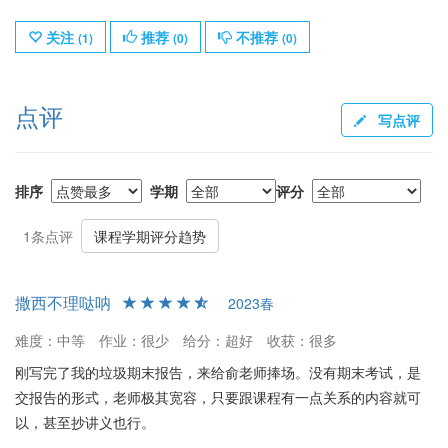
关注
推荐
不推荐
(
1
)
(
0
)
(
0
)
点评
写点评
排序
学期
评分
1条点评
课程学期评分趋势
撒西不理哒呐
2023春
难度：中等
作业：很少
给分：超好
收获：很多
刚写完了我的垃圾期末报告，来给俞老师捧场。没有期末考试，是
交报告的形式，老师极其宽容，只要跟课程有一点关系的内容就可
以，甚至抄讲义也行。