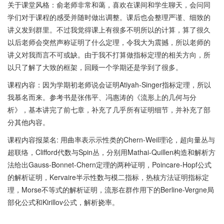
关于课堂风格：俞老师非常和蔼，喜欢在课间和学生聊天，会问同
学们对于课程的感受并随时做出调整。课后也会整理严谨、细致的
讲义发到群里。不过我觉得课上有很多不明所以的计算，算了很久
以后老师会突然声称证明了什么定理，令我大为震撼，所以老师的
讲义对我而言不可或缺。由于我不打算做指标定理的相关方向，所
以只了解了大致的框架，回顾一个学期还是学到了很多。
课程内容：因为学期初老师说会证明Atiyah-Singer指标定理，所以
我慕名而来。参考书是张伟平、冯惠涛的《流形上的几何与分
析》，基本讲完了前七章，补充了几乎所有证明细节，并补充了部
分其他内容。
课程内容报菜名: 用曲率表示示性类的Chern-Weil理论，超向量丛与
超联络，Clifford代数与Spin丛，分别用Mathai-Quillen构造和解析方
法给出Gauss-Bonnet-Chern定理的两种证明，Poincare-Hopf公式
的解析证明，Kervaire半示性数与模二指标，热核方法证明指标定
理，Morse不等式的解析证明，流形在群作用下的Berline-Vergne局
部化公式和Kirillov公式，解析挠率。