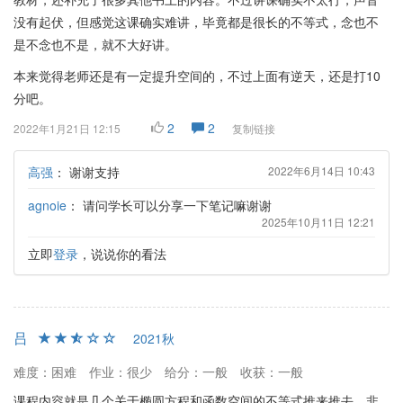
没有起伏，但感觉这课确实难讲，毕竟都是很长的不等式，念也不
是不念也不是，就不大好讲。
本来觉得老师还是有一定提升空间的，不过上面有逆天，还是打10
分吧。
2
2
2022年1月21日 12:15
复制链接
高强
：
谢谢支持
2022年6月14日 10:43
agnoie
：
请问学长可以分享一下笔记嘛谢谢
2025年10月11日 12:21
立即
登录
，说说你的看法
吕
2021秋
难度：困难
作业：很少
给分：一般
收获：一般
课程内容就是几个关于椭圆方程和函数空间的不等式推来推去，非