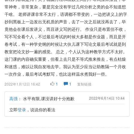
常神奇，非常复杂，要是完全没有学过几何分析之类的会不知道想
干啥。 老师讲课非常不太行，语调都不带变的，一边把讲义上的字
抄到黑板上一边发出无机质的声音，去了一次之后就没再去了，毕
竟他会在课后发讲义，而且讲义写的还行。 作业只是布置但不收，
写不写全看个人，不过最后考试的时候大多都是作业题，而且是开
卷考试，有一种学史纲的时候让大伙儿课下写论文最后考试就是到
教室把论文抄一遍的感觉。 总之，个人认为这种教学方式不太好。
这门课的内容确实重要，但看上去只是不等式推来推去，有点枯燥
和迷惑，难以让我自发地去学。我认为至少应当让助教隔一个月收
一次作业，最后考试考默写，也比这样温水煮我好一些。
1
1
2022年1月12日 16:42
复制链接
高强
：
水平有限,课没讲好十分抱歉
2022年6月14日 10:44
立即
登录
，说说你的看法