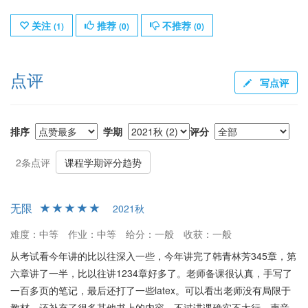
关注
推荐
不推荐
(
1
)
(
0
)
(
0
)
点评
写点评
排序
学期
评分
2条点评
课程学期评分趋势
无限
2021秋
难度：中等
作业：中等
给分：一般
收获：一般
从考试看今年讲的比以往深入一些，今年讲完了韩青林芳345章，第
六章讲了一半，比以往讲1234章好多了。老师备课很认真，手写了
一百多页的笔记，最后还打了一些latex。可以看出老师没有局限于
教材，还补充了很多其他书上的内容。不过讲课确实不太行，声音