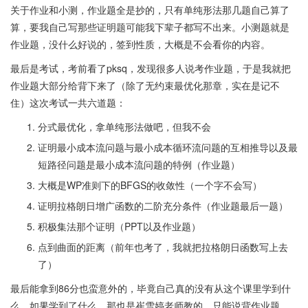
关于作业和小测，作业题全是抄的，只有单纯形法那几题自己算了
算，要我自己写那些证明题可能我下辈子都写不出来。小测题就是
作业题，没什么好说的，签到性质，大概是不会看你的内容。
最后是考试，考前看了pksq，发现很多人说考作业题，于是我就把
作业题大部分给背下来了（除了无约束最优化那章，实在是记不
住）这次考试一共六道题：
分式最优化，拿单纯形法做吧，但我不会
证明最小成本流问题与最小成本循环流问题的互相推导以及最
短路径问题是最小成本流问题的特例（作业题）
大概是WP准则下的BFGS的收敛性（一个字不会写）
证明拉格朗日增广函数的二阶充分条件（作业题最后一题）
积极集法那个证明（PPT以及作业题）
点到曲面的距离（前年也考了，我就把拉格朗日函数写上去
了）
最后能拿到86分也蛮意外的，毕竟自己真的没有从这个课里学到什
么，如果学到了什么，那也是崔雪婷老师教的，只能说背作业题