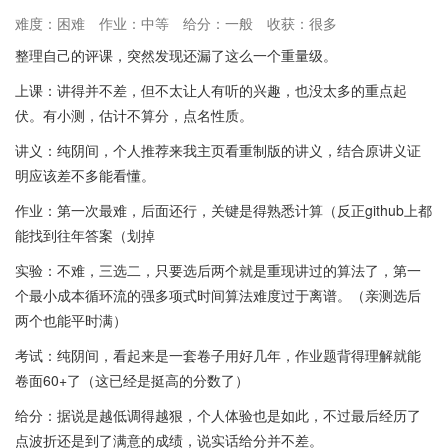
难度：困难
作业：中等
给分：一般
收获：很多
整理自己的评课，突然发现还漏了这么一个重量级。
上课：讲得并不差，但不太让人有听的兴趣，也没太多的重点起
伏。有小测，估计不算分，点名性质。
讲义：纯阴间，个人推荐来我主页看重制版的讲义，结合原讲义证
明应该差不多能看懂。
作业：第一次最难，后面还行，关键是得熟悉计算（反正github上都
能找到往年答案（划掉
实验：不难，三选二，只要选后两个就是重现讲过的算法了，第一
个最小成本循环流的强多项式时间算法难度过于离谱。（亲测选后
两个也能平时满）
考试：纯阴间，看起来是一套卷子用好几年，作业题背得理解就能
卷面60+了（这已经是挺高的分数了）
给分：据说是越低调得越狠，个人体验也是如此，不过最后经历了
点波折还是到了满意的成绩，说实话给分并不差。