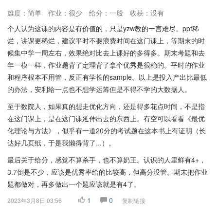
难度：简单
作业：很少
给分：一般
收获：没有
个人认为这课的内容是有价值的，只是yzw教的一言难尽。ppt稀
烂，讲课更稀烂，建议平时不要浪费时间在这门课上，等期末的时
候集中学一周左右，效果绝对比去上课好的多得多。期末考题和去
年一模一样，作业题背了定理背了拿个优秀是很稳的。平时的作业
和程序根本不用管，反正有学长的sample。以上是投入产出比最低
的办法，安利给一点也不想学运筹但是不得不学的大数据人。
至于数院人，如果真的想走优化方向，还是得多花点时间，不是指
在这门课上，是在这门课延伸出去的东西上。有空可以看看《最优
化理论与方法》，似乎有一道20分的考试题在这本书上有证明（长
达好几页纸，于是我懒得背了...）。
最后关于给分，感觉不算杀手，也不算奶王。认识的人里鲜有4+，
3.7倒是不少，应该是优秀率给的比较高，但高分没管。期末把作业
题都做对，再多做出一个题应该就是有4了。
1
0
2023年3月8日 03:56
复制链接