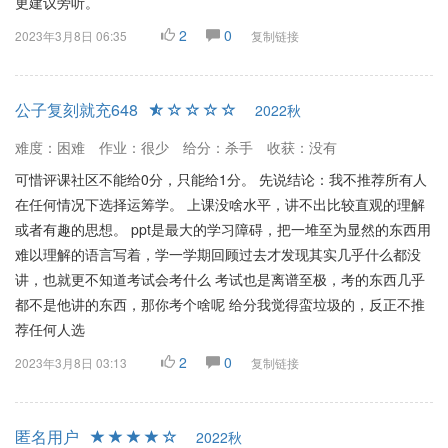
更建议旁听。
2
0
2023年3月8日 06:35
复制链接
公子复刻就充648
2022秋
难度：困难
作业：很少
给分：杀手
收获：没有
可惜评课社区不能给0分，只能给1分。 先说结论：我不推荐所有人
在任何情况下选择运筹学。 上课没啥水平，讲不出比较直观的理解
或者有趣的思想。 ppt是最大的学习障碍，把一堆至为显然的东西用
难以理解的语言写着，学一学期回顾过去才发现其实几乎什么都没
讲，也就更不知道考试会考什么 考试也是离谱至极，考的东西几乎
都不是他讲的东西，那你考个啥呢 给分我觉得蛮垃圾的，反正不推
荐任何人选
2
0
2023年3月8日 03:13
复制链接
匿名用户
2022秋