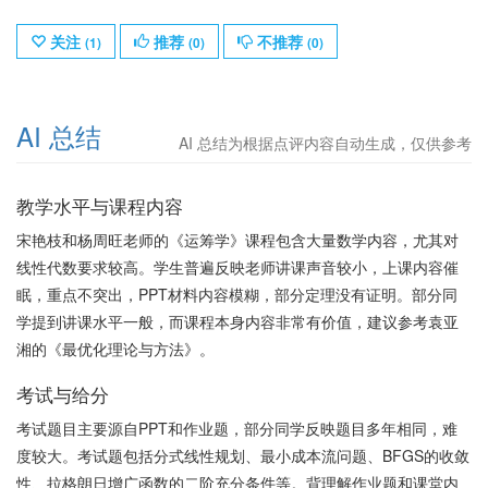
关注
推荐
不推荐
(
1
)
(
0
)
(
0
)
AI 总结
AI 总结为根据点评内容自动生成，仅供参考
教学水平与课程内容
宋艳枝和杨周旺老师的《运筹学》课程包含大量数学内容，尤其对
线性代数要求较高。学生普遍反映老师讲课声音较小，上课内容催
眠，重点不突出，PPT材料内容模糊，部分定理没有证明。部分同
学提到讲课水平一般，而课程本身内容非常有价值，建议参考袁亚
湘的《最优化理论与方法》。
考试与给分
考试题目主要源自PPT和作业题，部分同学反映题目多年相同，难
度较大。考试题包括分式线性规划、最小成本流问题、BFGS的收敛
性、拉格朗日增广函数的二阶充分条件等。背理解作业题和课堂内