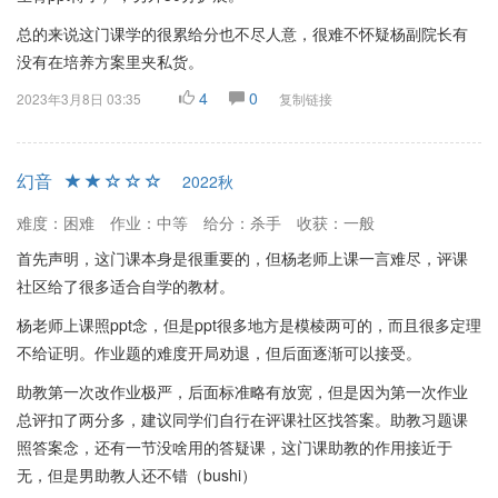
总的来说这门课学的很累给分也不尽人意，很难不怀疑杨副院长有
没有在培养方案里夹私货。
4
0
2023年3月8日 03:35
复制链接
幻音
2022秋
难度：困难
作业：中等
给分：杀手
收获：一般
首先声明，这门课本身是很重要的，但杨老师上课一言难尽，评课
社区给了很多适合自学的教材。
杨老师上课照ppt念，但是ppt很多地方是模棱两可的，而且很多定理
不给证明。作业题的难度开局劝退，但后面逐渐可以接受。
助教第一次改作业极严，后面标准略有放宽，但是因为第一次作业
总评扣了两分多，建议同学们自行在评课社区找答案。助教习题课
照答案念，还有一节没啥用的答疑课，这门课助教的作用接近于
无，但是男助教人还不错（bushi）