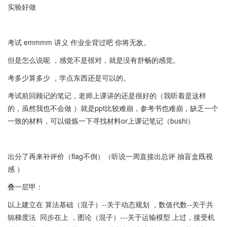
实验好做
考试 emmmm 讲义 作业全背过吧 你将无敌。
但是怎么说呢 ，感觉不是很对，就是没有舒畅的感觉。
考多少算多少 ，学点东西还是可以的。
考试前回顾记的笔记，老师上课讲的还是很好的（我听着是这样
的，虽然我也不会做 ）就是ppt比较难崩，参考书也难崩，缺乏一个
一致的材料，可以锻炼一下寻找材料or上课记笔记（bushi）
出分了再来补评价（flag不倒）（听说一周直接出总评 抽盲盒既视
感 ）
叠一层甲：
以上建立在 算法基础（混子）--关于动态规划 ，数值代数--关于共
轭梯度法 同步在上 ，图论（混子）---关于运输模型 上过，接受机