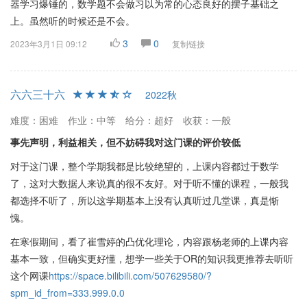
器学习爆锤的，数学题不会做习以为常的心态良好的摆子基础之
上。虽然听的时候还是不会。
3
0
2023年3月1日 09:12
复制链接
六六三十六
2022秋
难度：困难
作业：中等
给分：超好
收获：一般
事先声明，利益相关，但不妨碍我对这门课的评价较低
对于这门课，整个学期我都是比较绝望的，上课内容都过于数学
了，这对大数据人来说真的很不友好。对于听不懂的课程，一般我
都选择不听了，所以这学期基本上没有认真听过几堂课，真是惭
愧。
在寒假期间，看了崔雪婷的凸优化理论，内容跟杨老师的上课内容
基本一致，但确实更好懂，想学一些关于OR的知识我更推荐去听听
这个网课
https://space.bilibili.com/507629580/?
spm_id_from=333.999.0.0