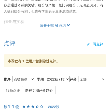
容是通过考试的关键。给分较严格，按比例给分，无明显调分。有
人提到给分苛刻，但也有学生表示最终成绩满意。
作业与实验
展开全部 AI 总结
作业难度大，特别是第一次作业，助教改分严厉，但后期略微放
松。大部分作业题可在GitHub上找到答案。作业和实验主要考核学
点评
生对算法和证明题的理解与计算能力。实验任务难度相对较低，通
写点评
过选择合适的项目可以顺利完成。作业和平时成绩占比较大，平时
功夫要下足。
本课程有 1 位用户曾删除过点评。
总体建议
课程对数学基础要求较高，非数学专业学生需谨慎选课，尤其是大
数据专业的同学。建议课后多自学，参考推荐教材。期末复习时重
排序
学期
评分
点背诵PPT和作业题，系统复习能显著提高成绩。若希望深入学习
最优化理论与方法，可补充学习崔雪婷老师的凸优化理论网课。总
12条点评
课程学期评分趋势
的来说，课程难度很大，需要平时投入大量时间和精力才能获得良
好成绩。
原生生物
2022秋