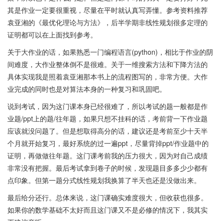
其是作业一定要很重视，尽量在平时就认真写弄懂。参考资料推荐
袁亚湘的《最优化理论与方法》，后半学期非线性规划很多定理的
证明都可以在上面找到参考。
关于大作业的话，如果熟悉一门编程语言(python)，相比于作业的阴
间难度，大作业整体倒不是很难。关于一维搜索方法和下降方法的
具体实现我是照着袁亚湘那本书上的流程图写的，非常方便。大作
业完成的同时也是对算法本身的一种复习和巩固吧。
说到考试，因为这门课本身已经很难了，所以考试的题一般都是作
业题/ppt上的题/往年题，如果只想不挂科的话，考前背一下作业题
应该就没问题了。但是想取得高分的话，建议还是考前至少十天半
个月就开始复习，最好系统的过一遍ppt，尽量背掉ppt/作业题中的
证明，再做做往年题。这门课考前我的压力很大，因为对自己成绩
非常没有把握。最后考试拿到卷子的时候，发现题目多多少少都有
点印象。但第一题分式线性规划我换算了半天也还是没做出来。
最后给分还行。总体来说，这门课确实难度很大，但收获也很多。
如果你的数学基础不太好而且这门课又不是必修的情况下，我其实