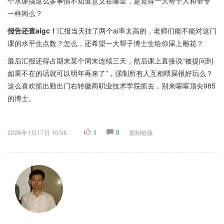
个水课搞这么多事情不知道意义在哪里，是觉得一大帮子人和带专
一样闲么？
报告还查aigc！
汇报当天挂了两个ai率太高的，老师们能不能对这门
课的水平生点数？怎么，还希望一大帮子博士生给你屎上雕花？
最后汇报还得占期末某个周末连续三天，然后课上直接说“被提问到
如果不在的话就可以明年再来了”，强制所有人互相喂屎很好玩么？
这么喜欢抓出勤出门右转徽商职业技术学院抓去，别来嚯嚯顶尖985
的博士。
1
0
2026年1月17日 10:56
复制链接