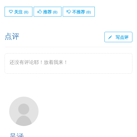
关注
推荐
不推荐
(
0
)
(
0
)
(
0
)
点评
写点评
还没有评论耶！放着我来！
吴涵