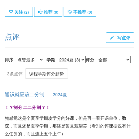
关注
推荐
不推荐
(
2
)
(
0
)
(
0
)
点评
写点评
排序
学期
评分
3条点评
课程学期评分趋势
通识就应该二分制
2024夏
制
制
！？制分二二分制？！
！
？
分
二
二
分
？
！
凭感觉这是个夏季学期凑学分的好课，但是再一看开课单位，
数
院
，而且还是夏季学期，那还是暂且观望罢（看别的评课据说有什
么任务的，而且连上五个上午）