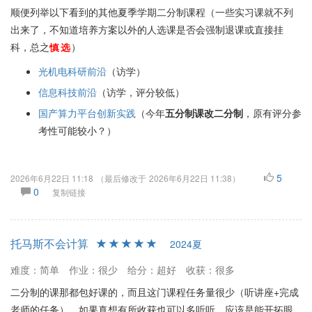
顺便列举以下看到的其他夏季学期二分制课程（一些实习课就不列
出来了，不知道培养方案以外的人选课是否会强制退课或直接挂
科，总之
）
选
慎选
慎
光机电科研前沿
（访学）
信息科技前沿
（访学，评分较低）
国产算力平台创新实践
（今年
五分制课改二分制
，原有评分参
考性可能较小？）
5
2026年6月22日 11:18
（最后修改于
2026年6月22日 11:38
）
0
复制链接
托马斯不会计算
2024夏
难度：简单
作业：很少
给分：超好
收获：很多
二分制的课那都包好课的，而且这门课程任务量很少（听讲座+完成
老师的任务），如果真想有所收获也可以多听听，应该是能开拓眼