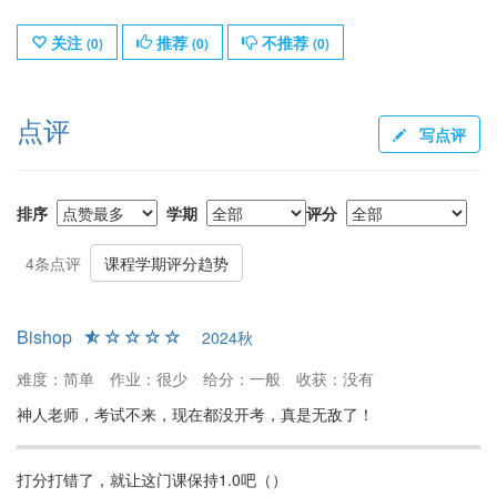
关注
推荐
不推荐
(
0
)
(
0
)
(
0
)
点评
写点评
排序
学期
评分
4条点评
课程学期评分趋势
Bishop
2024秋
难度：简单
作业：很少
给分：一般
收获：没有
神人老师，考试不来，现在都没开考，真是无敌了！
打分打错了，就让这门课保持1.0吧（）