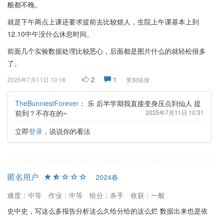
般都不晚。
就是下午两点上课还要求提前去比较烦人，生院上午课基本上到
12.10中午没什么休息时间。
前面几个实验数据处理比较恶心，后面都是图片什么的就轻松很多
了。
2
1
2025年7月11日 10:18
复制链接
TheBunniestForever
：
乐 后半学期我直接变身压点到仙人 提
前到？不存在的~
2025年7月11日 10:31
立即
登录
，说说你的看法
匿名用户
2024春
难度：中等
作业：中等
给分：杀手
收获：一般
史中史，写这么多报告分析这么久给分给的这么烂 数据出来也是依