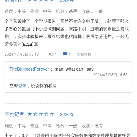
难度：中等
作业：中等
给分：杀手
收获：一般
辛辛苦苦抄了一个学期报告（居然不允许交电子版），处理了那么
多恶心的数据（不少是试剂问题，来路不明，过期的试剂他是真敢
用），实验体验极差，最终结果也很随机，最后给分还烂。一分无
需多言☄ฺ(◣д◢)☄ฺ
1
1
2024年7月5日 03:18
复制链接
TheBunniestForever
：
man, what can I say
2024年7月5日 16:53
立即
登录
，说说你的看法
天狗记者
2026春
难度：中等
作业：中等
给分：一般
收获：没有
出分了，3.7，可能是由于酶学部分实验数据和数据处理都是依托导