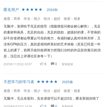
匿名用户
2024秋
难度：简单
作业：很少
给分：超好
收获：很多
无脑冲，老师给予充足的指导（指随便提问都会耐心解答），充足
的素材和画具，充足的自由，充足的鼓励，超级好的课，不管画的
好不好老师都会尊重认可你的努力，有感到被认真对待和关怀，又
没有GPA的压力，真的是很纯粹美好的艺术体验（其实已经是一年
前上的课了，前两天收到老师努力把我们当时的作品安排展示的消
息，没忍住上评课社区来夸一下）
5
0
2025年11月5日 03:57
复制链接
不想学习的学习者
2025春
难度：简单
作业：很少
给分：超好
收获：很多
无脑冲，无点名签到，实名请假可以不超过5次，匿名那就你猜了
5
0
2025年6月22日 14:36
复制链接