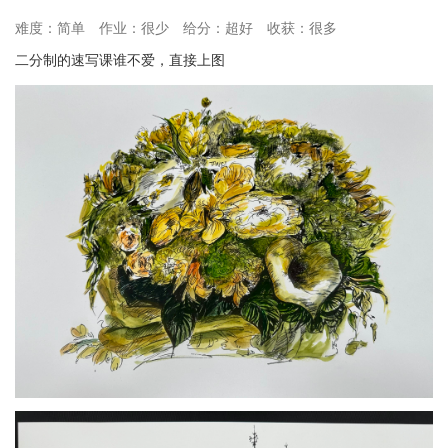
难度：简单
作业：很少
给分：超好
收获：很多
二分制的速写课谁不爱，直接上图