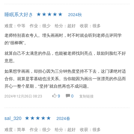
睡眠系大好き
2024秋
难度：中等
作业：很少
给分：超好
收获：很多
老师特别喜欢夸人。埋头画画时，时不时就会听到老师点评同学
的“很棒啊”。
就算自己不太满意的作品，也能被老师找到亮点，鼓励到脸红不好
意思。
如果想学画画，却担心因为三分钟热度坚持不下去，这门课绝对适
合你。就算是零基础也没关系。当你能因为画出一张漂亮的作品而
开心一整个星期，“坚持”就自然再也不成问题。
9
0
2024年12月26日 08:23
复制链接
sal_320
2024春
难度：简单
作业：很少
给分：超好
收获：很多