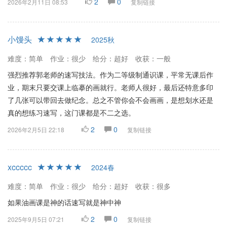
2
0
2026年2月11日 08:53
复制链接
小馒头
2025秋
难度：简单
作业：很少
给分：超好
收获：一般
强烈推荐郭老师的速写技法。作为二等级制通识课，平常无课后作
业，期末只要交课上临摹的画就行。老师人很好，最后还特意多印
了几张可以带回去做纪念。总之不管你会不会画画，是想划水还是
真的想练习速写，这门课都是不二之选。
2
0
2026年2月5日 22:18
复制链接
xccccc
2024春
难度：简单
作业：很少
给分：超好
收获：很多
如果油画课是神的话速写就是神中神
2
0
2025年9月5日 07:21
复制链接