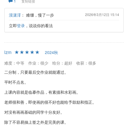
1
复制链接
漠潇澪
：
难绷，慢了一步
2026年3月12日 15:14
立即
登录
，说说你的看法
lzm
2024秋
难度：中等
作业：很少
给分：超好
收获：很多
二分制，只要最后交作业就能通过。
平时不点名。
上课内容就是临摹作品，有素描和水彩画。
老师很和善，即使画的很不好也能给予鼓励和指正。
对没有画画基础的同学十分友好。
除了不容易抽上签之外是完美的课。