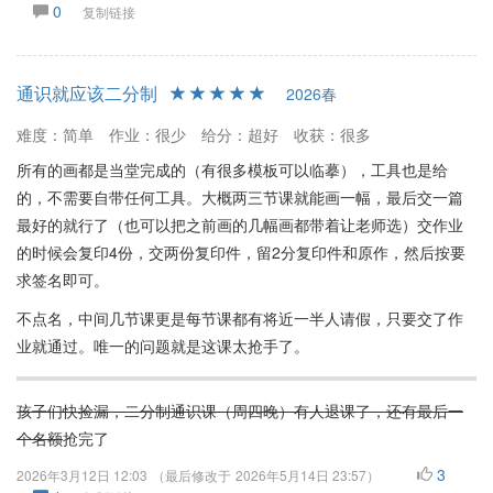
0
复制链接
通识就应该二分制
2026春
难度：简单
作业：很少
给分：超好
收获：很多
所有的画都是当堂完成的（有很多模板可以临摹），工具也是给
的，不需要自带任何工具。大概两三节课就能画一幅，最后交一篇
最好的就行了（也可以把之前画的几幅画都带着让老师选）交作业
的时候会复印4份，交两份复印件，留2分复印件和原作，然后按要
求签名即可。
不点名，中间几节课更是每节课都有将近一半人请假，只要交了作
业就通过。唯一的问题就是这课太抢手了。
孩子们快捡漏，二分制通识课（周四晚）有人退课了，还有最后一
个名额
抢完了
3
2026年3月12日 12:03
（最后修改于
2026年5月14日 23:57
）