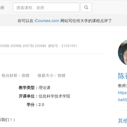
导师
你可以在
iCourses.com
网站写任何大学的课程点评了
2009秋 2008秋 2007秋 2006秋 课程号：21051001
陈
给分好坏：你猜
收获大小：你猜
教师
教学类型：
理论课
http
开课单位：
信息科学技术学院
0a55
学分：
2.0
诉我们！）
其