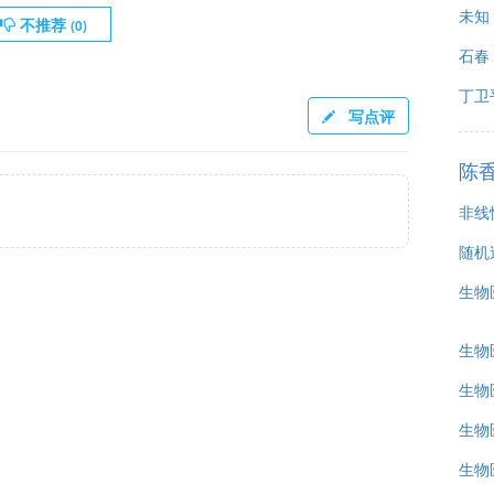
未知
不推荐
(
0
)
石春
丁卫
写点评
陈
非线
随机
生物
生物
生物
生物
生物