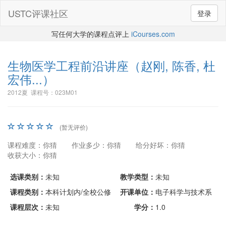
USTC评课社区
登录
写任何大学的课程点评上
iCourses.com
生物医学工程前沿讲座
（赵刚, 陈香, 杜
宏伟...）
2012夏 课程号：023M01
(暂无评价)
课程难度：你猜
作业多少：你猜
给分好坏：你猜
收获大小：你猜
选课类别：
未知
教学类型：
未知
课程类别：
本科计划内/全校公修
开课单位：
电子科学与技术系
课程层次：
未知
学分：
1.0