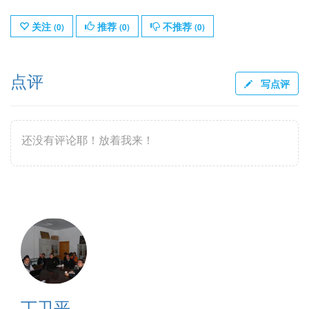
关注
推荐
不推荐
(
0
)
(
0
)
(
0
)
点评
写点评
还没有评论耶！放着我来！
丁卫平