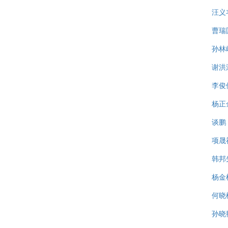
汪义
曹瑞
孙林
谢洪
李俊
杨正
谈鹏
项晟
韩邦
杨金
何晓
孙晓