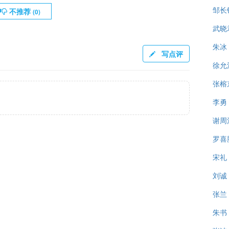
邹长
不推荐
(
0
)
武晓
朱冰
写点评
徐允
张榕
李勇
谢周
罗喜
宋礼
刘诚
张兰
朱书