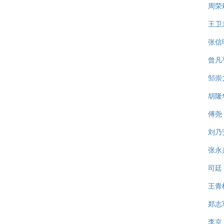
周荣
王卫
张信
曾凡
邹崇
胡隆
傅尧
刘乃
张永
司廷
王青
郑志
李京