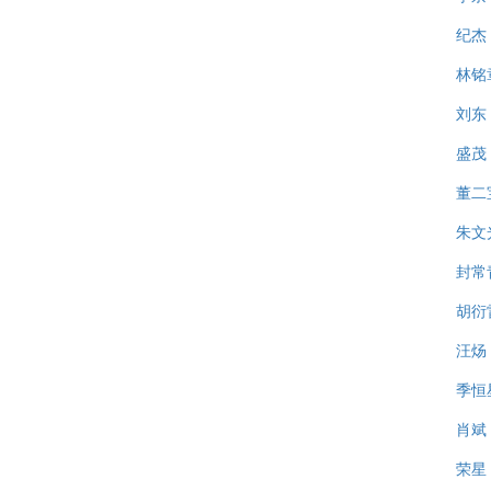
纪杰
林铭
刘东
盛茂
董二
朱文
封常
胡衍
汪炀
季恒
肖斌
荣星