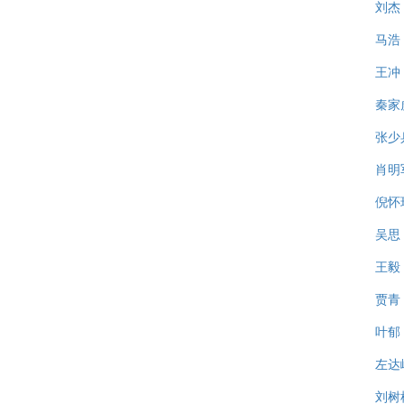
刘杰
马浩
王冲
秦家
张少
肖明
倪怀
吴思
王毅
贾青
叶郁
左达
刘树