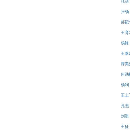
张洁
张杨
郝记
王育
杨锋
王奉
薛美
何劲
杨利
王上
孔燕
刘淇
王征