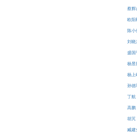
蔡辉
欧阳
陈小
刘晓
盛国
杨昱
杨上
孙德
丁航
高鹏
胡芃
臧建