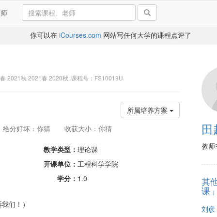
导师
你可以在
iCourses.com
网站写任何大学的课程点评了
2春 2021秋 2021春 2020秋 课程号：FS10019U
所属培养方案
田
给分好坏：你猜
收获大小：你猜
教师
教学类型：
理论课
开课单位：
工程科学学院
学分：
1.0
其
课
诉我们！）
刘彦