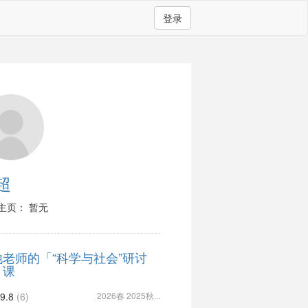
登录
超
主页： 暂无
他老师的「“科学与社会”研讨
」课
9.8
(6)
2026春 2025秋...