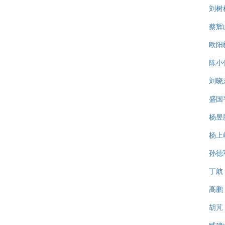
刘树
蔡辉
欧阳
陈小
刘晓
盛国
杨昱
杨上
孙德
丁航
高鹏
胡芃