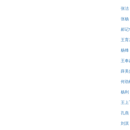
张洁
张杨
郝记
王育
杨锋
王奉
薛美
何劲
杨利
王上
孔燕
刘淇