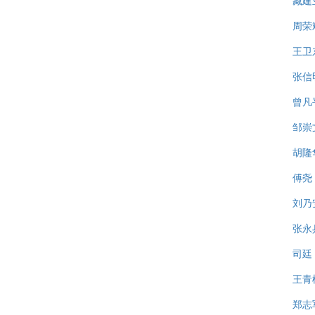
臧建
周荣
王卫
张信
曾凡
邹崇
胡隆
傅尧
刘乃
张永
司廷
王青
郑志