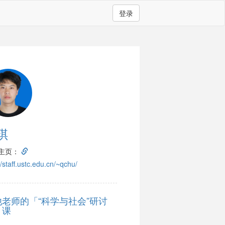
登录
琪
主页：
//staff.ustc.edu.cn/~qchu/
他老师的「“科学与社会”研讨
」课