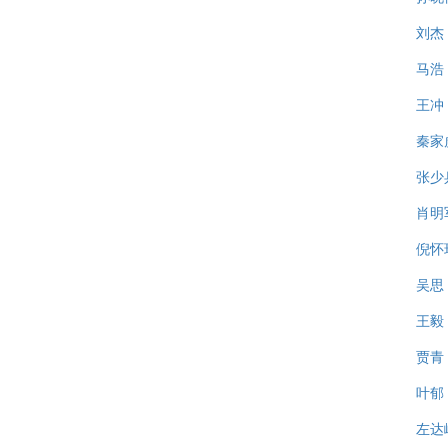
刘杰
马浩
王冲
秦家
张少
肖明
倪怀
吴思
王毅
贾青
叶郁
左达