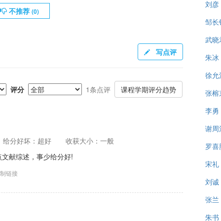
刘彦
不推荐
(
0
)
邹长
武晓
写点评
朱冰
徐允
评分
1条点评
课程学期评分趋势
张榕
李勇
谢周
给分好坏：超好
收获大小：一般
罗喜
文献综述，事少给分好!
宋礼
制链接
刘诚
张兰
朱书