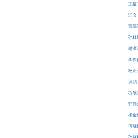
王征
汪义
曹瑞
孙林
谢洪
李俊
杨正
谈鹏
项晟
韩邦
杨金
何晓
孙晓