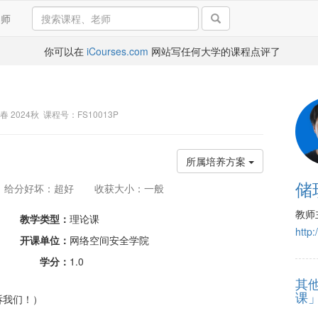
导师
你可以在
iCourses.com
网站写任何大学的课程点评了
5春 2024秋 课程号：FS10013P
所属培养方案
储
给分好坏：超好
收获大小：一般
教师
教学类型：
理论课
http:
开课单位：
网络空间安全学院
学分：
1.0
其
课
诉我们！）