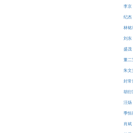
李京
纪杰
林铭
刘东
盛茂
董二
朱文
封常
胡衍
汪炀
季恒
肖斌