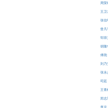
周荣
王卫
张信
曾凡
邹崇
胡隆
傅尧
刘乃
张永
司廷
王青
郑志
李京