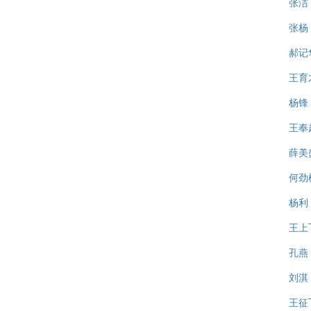
张洁
张杨
郝记
王育
杨锋
王奉
薛美
何劲
杨利
王上
孔燕
刘淇
王征