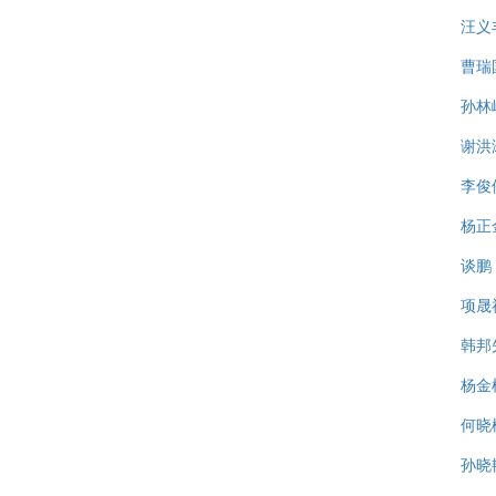
汪义
曹瑞
孙林
谢洪
李俊
杨正
谈鹏
项晟
韩邦
杨金
何晓
孙晓