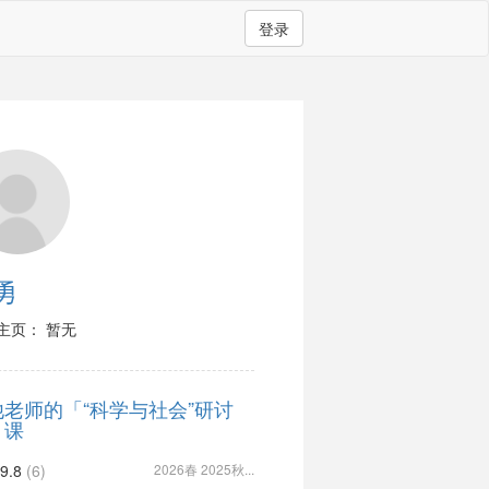
登录
勇
主页： 暂无
他老师的「“科学与社会”研讨
」课
9.8
(6)
2026春 2025秋...