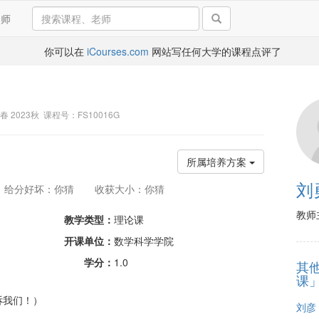
导师
你可以在
iCourses.com
网站写任何大学的课程点评了
4春 2023秋 课程号：FS10016G
所属培养方案
刘
给分好坏：你猜
收获大小：你猜
教师
教学类型：
理论课
开课单位：
数学科学学院
学分：
1.0
其
课
诉我们！）
刘彦