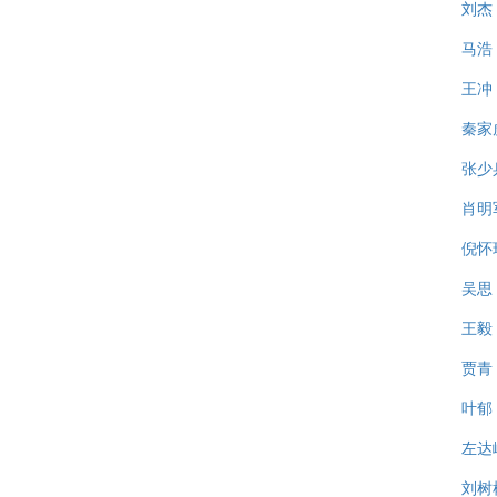
刘杰
马浩
王冲
秦家
张少
肖明
倪怀
吴思
王毅
贾青
叶郁
左达
刘树