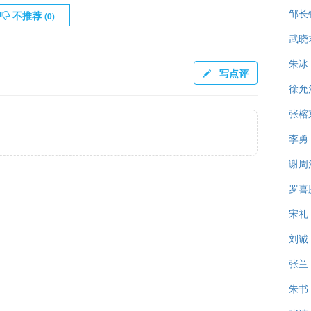
邹长
不推荐
(
0
)
武晓
朱冰
写点评
徐允
张榕
李勇
谢周
罗喜
宋礼
刘诚
张兰
朱书