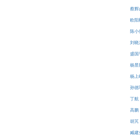
蔡辉
欧阳
陈小
刘晓
盛国
杨昱
杨上
孙德
丁航
高鹏
胡芃
臧建