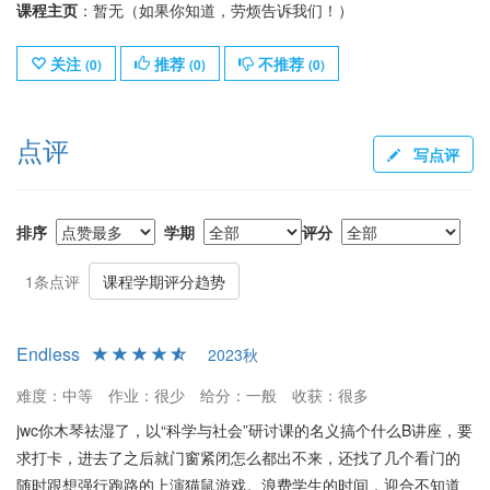
课程主页
：暂无（如果你知道，劳烦告诉我们！）
关注
推荐
不推荐
(
0
)
(
0
)
(
0
)
点评
写点评
排序
学期
评分
1条点评
课程学期评分趋势
Endless
2023秋
难度：中等
作业：很少
给分：一般
收获：很多
jwc你木琴祛湿了，以“科学与社会”研讨课的名义搞个什么B讲座，要
求打卡，进去了之后就门窗紧闭怎么都出不来，还找了几个看门的
随时跟想强行跑路的上演猫鼠游戏。浪费学生的时间，迎合不知道