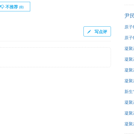
不推荐
(
0
)
尹
原子
写点评
原子
凝聚
凝聚
凝聚
凝聚
新生
凝聚
凝聚
凝聚