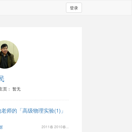
登录
民
主页： 暂无
他老师的「高级物理实验(1)」
辉
2011春 2010春...