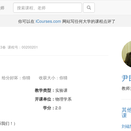
导师
你可以在
iCourses.com
网站写任何大学的课程点评了
003春 课程号：00200201
尹
给分好坏：你猜
收获大小：你猜
教师
教学类型：
实验课
开课单位：
物理学系
学分：
2.0
其
课
诉我们！）
刘磁