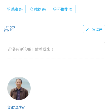
关注
推荐
不推荐
(
0
)
(
0
)
(
0
)
点评
写点评
还没有评论耶！放着我来！
刘磁辉