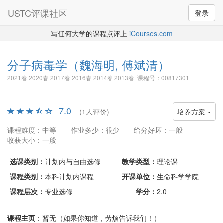
USTC评课社区
登录
写任何大学的课程点评上
iCourses.com
分子病毒学
（魏海明, 傅斌清）
2021春 2020春 2017春 2016春 2014春 2013春 课程号：00817301
7.0
(1人评价)
培养方案
课程难度：中等
作业多少：很少
给分好坏：一般
收获大小：一般
选课类别：
计划内与自由选修
教学类型：
理论课
课程类别：
本科计划内课程
开课单位：
生命科学学院
课程层次：
专业选修
学分：
2.0
课程主页
：暂无（如果你知道，劳烦告诉我们！）