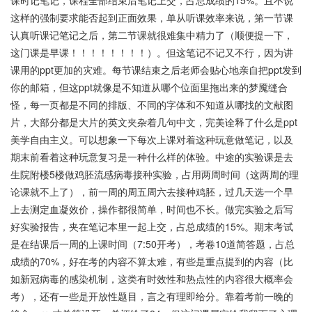
课时记笔记，课程全部结束后笔记上交，占总成绩的15%。且不说
这样的强制要求能否起到正面效果，单从听课效率来说，第一节课
认真听课记笔记之后，第二节课就很难集中精力了（顺便提一下，
这门课是早课！！！！！！！！）。但这笔记不记又不行，因为讲
课用的ppt更加的灾难。每节课结束之后老师会贴心地亲自把ppt发到
你的邮箱，但这ppt就像是不知道从哪个位面里拖出来的梦魇缝合
怪，每一页都是不同的排版、不同的字体和不知道从哪找的文献图
片，大部分都是大片的英文夹杂着几句中文，完美诠释了什么是ppt
美学自由主义。可以想象一下每次上课对着这种玩意做笔记，以及
期末前看着这种玩意复习是一种什么样的体验。中途的实验课是去
生院附楼5楼做鸡胚流感病毒接种实验，占用两周时间（这两周的理
论课就不上了），前一周的周五周六去接种鸡胚，过几天选一个早
上去测定血凝效价，操作都很简单，时间也不长。做完实验之后写
好实验报告，夹在笔记本里一起上交，占总成绩的15%。期末考试
是在结课后一周的上课时间（7:50开考），考卷10道简答题，占总
成绩的70%，好在考的内容不算太难，有些是重点提到的内容（比
如新冠病毒的感染机制，这类有时效性和热点性的内容很大概率会
考），还有一些是开放性题目，言之有理即给分。靠着考前一晚的