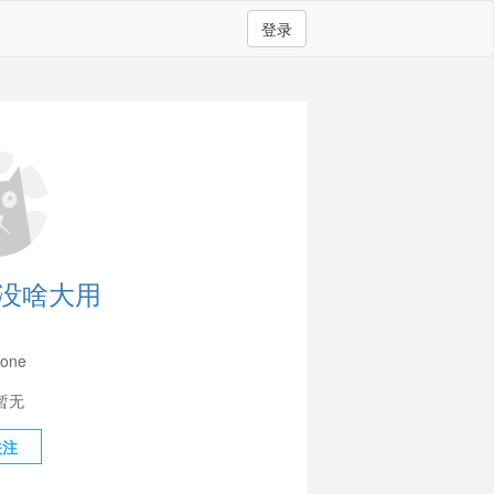
登录
没啥大用
one
暂无
关注