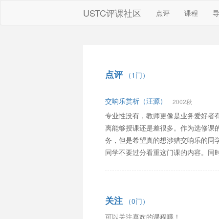
USTC评课社区
点评
课程
点评
（1门）
交响乐赏析（汪源）
2002秋
专业性没有，教师更像是业务爱好者
离能够授课还是差很多。作为选修课
务，但是希望真的想涉猎交响乐的同
同学不要过分看重这门课的内容。同
关注
（0门）
可以关注喜欢的课程哦！