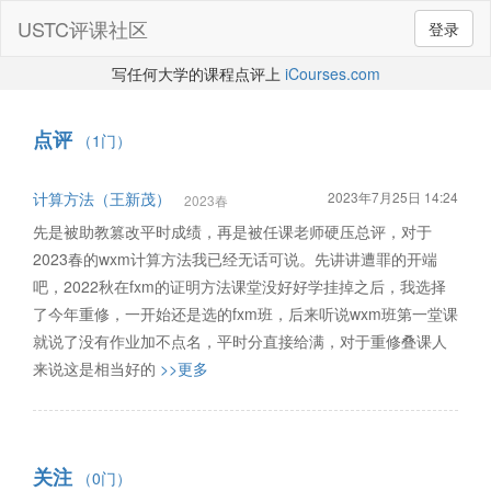
USTC评课社区
登录
写任何大学的课程点评上
iCourses.com
点评
（1门）
计算方法（王新茂）
2023年7月25日 14:24
2023春
先是被助教篡改平时成绩，再是被任课老师硬压总评，对于
2023春的wxm计算方法我已经无话可说。先讲讲遭罪的开端
吧，2022秋在fxm的证明方法课堂没好好学挂掉之后，我选择
了今年重修，一开始还是选的fxm班，后来听说wxm班第一堂课
就说了没有作业加不点名，平时分直接给满，对于重修叠课人
来说这是相当好的
>>更多
关注
（0门）