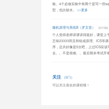
验。4个必做实验中有两个是写一些sql语
型，也比较水。
>>更多
微机原理与系统B（罗文坚）
2015秋
个人觉得老师讲课讲得挺好，课堂上
乏味23333而且和组成原理、ICS
序，总共好像是5次吧，上过ICS应
去。。不是很难。。最后期末考试开
关注
（0门）
可以关注喜欢的课程哦！