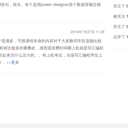
句，很水。有个是用power designer弄个数据库概念模
关注了
被关注
关注了
2016年7月27日 11:28
点评了
干货满多，可惜课程本身的内容对于大多数同学应该都比较
等课程有比较多的重叠处，感觉很浪费时间啊上机就是写汇编程
该写起来没什么压力的。。有上机考试，当场写汇编程序交上
卷，
>>更多