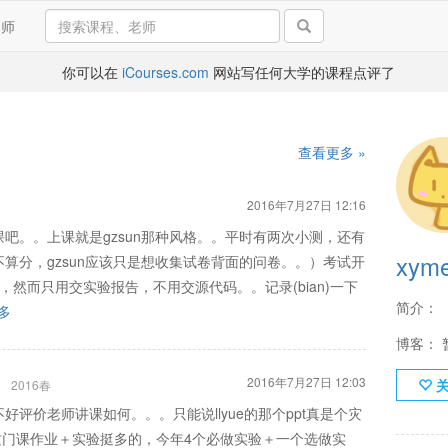
导师
你可以在
iCourses.com
网站写任何大学的课程点评了
查看更多 »
2016年7月27日 12:16
吧。。上课就是gzsun那种风格。。平时有两次小测，还有
xym
算分，gzsun应该只是想收集试卷背面的问卷。。）考试开
然而只用交实验报告，不用交源代码。。记录(bian)一下
简介：
多
博客： 
2016年7月27日 12:03
2016春
评价老师讲课如何。。。只能说llyue的那个ppt真是个灾
觉这门课作业＋实验挺多的，今年4个必做实验＋一个选做实