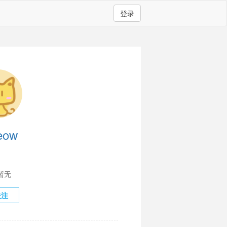
登录
eow
暂无
关注