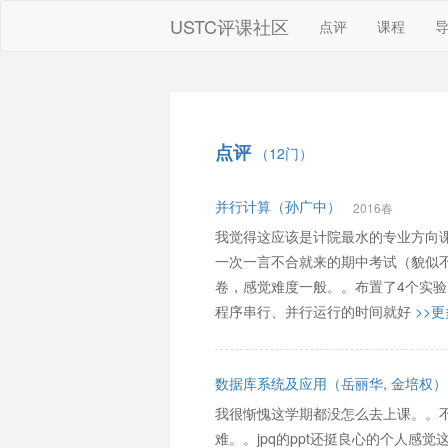
USTC评课社区
点评
课程
点评
（12门）
并行计算（孙广中）
2016春
我觉得这应该是计院最水的专业方向课
一次一言不合就来的期中考试（貌似不
卷，感觉难度一般。。布置了4个实验，
程序串行、并行运行的时间就好
>>更
数据库系统及应用（岳丽华, 金培权）
我很惭愧这学期都没怎么去上课。。不好
难。。jpq的ppt还挺良心的个人感