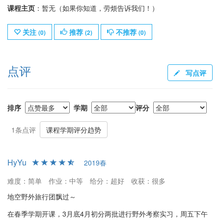
课程主页
：暂无（如果你知道，劳烦告诉我们！）
关注
推荐
不推荐
(
0
)
(
2
)
(
0
)
点评
写点评
排序
学期
评分
1条点评
课程学期评分趋势
HyYu
2019春
难度：简单
作业：中等
给分：超好
收获：很多
地空野外旅行团飘过～
在春季学期开课，3月底4月初分两批进行野外考察实习，周五下午