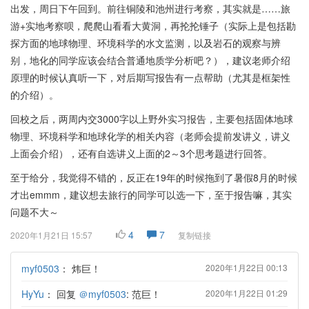
出发，周日下午回到。前往铜陵和池州进行考察，其实就是……旅
游+实地考察呗，爬爬山看看大黄洞，再抡抡锤子（实际上是包括勘
探方面的地球物理、环境科学的水文监测，以及岩石的观察与辨
别，地化的同学应该会结合普通地质学分析吧？），建议老师介绍
原理的时候认真听一下，对后期写报告有一点帮助（尤其是框架性
的介绍）。
回校之后，两周内交3000字以上野外实习报告，主要包括固体地球
物理、环境科学和地球化学的相关内容（老师会提前发讲义，讲义
上面会介绍），还有自选讲义上面的2～3个思考题进行回答。
至于给分，我觉得不错的，反正在19年的时候拖到了暑假8月的时候
才出emmm，建议想去旅行的同学可以选一下，至于报告嘛，其实
问题不大～
4
7
2020年1月21日 15:57
复制链接
myf0503
：
炜巨！
2020年1月22日 00:13
HyYu
：
回复
＠myf0503
: 范巨！
2020年1月22日 01:29