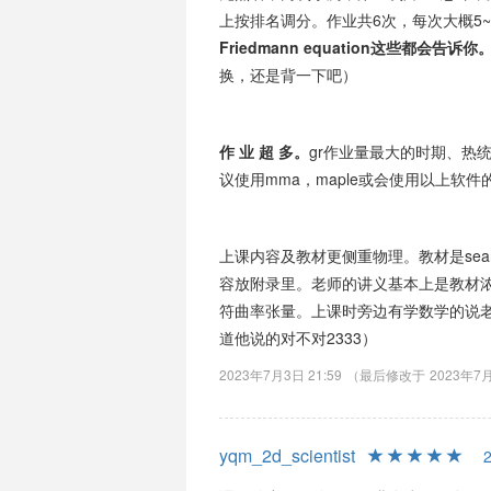
上按排名调分。作业共6次，每次大概5~
Friedmann equation这些
都会告诉你
换，还是背一下吧）
作 业 超 多。
gr作业量最大的时期、热
议使用mma，maple或会使用以上软件
上课内容及教材更侧重物理。教材是sean
容放附录里。老师的讲义基本上是教材浓
符曲率张量。上课时旁边有学数学的说
道他说的对不对2333）
2023年7月3日 21:59
（最后修改于
2023年7月
yqm_2d_scientist