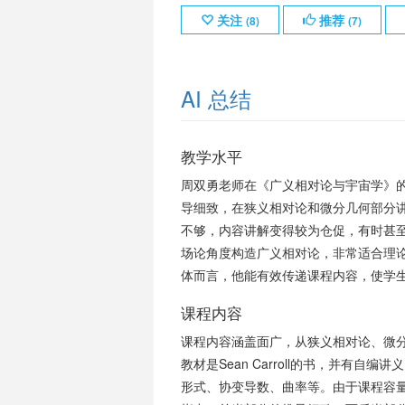
关注
推荐
(
8
)
(
7
)
AI 总结
教学水平
周双勇老师在《广义相对论与宇宙学》
导细致，在狭义相对论和微分几何部分
不够，内容讲解变得较为仓促，有时甚
场论角度构造广义相对论，非常适合理
体而言，他能有效传递课程内容，使学
课程内容
课程内容涵盖面广，从狭义相对论、微
教材是Sean Carroll的书，并有
形式、协变导数、曲率等。由于课程容