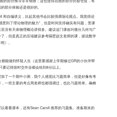
点内容，并多做练习题巩固基础概念。
在前面的部分推导非常细致；这也使得后面的部分比较仓促，有
面的部分体验还是很好的。
roll 和自编讲义，比起其他书会比较强调场论观点。我觉得还
课程从场论角度深入浅出，教学风格细致但时间安排较紧。作
感受到了理论物理的魅力*，但是时间安排确实有问题，受课
较为宽松。整体上适合理论物理专业的学生，并对拥有一定数
甚至没有天体物理概论讲得多。建议这门课改叫微分几何与广
其他专业同学也具有吸引力。
学了，但是真正的压缩建议参考隔壁赵文老师的课，据说数学
方程）。
次都能做到怀疑人生（这里要感谢上学期修过GR的小伙伴帮
，只要记得按时交作业都会给到8分以上。
时加了一个期中小测，我个人感觉比习题简单，但是好像有考
算，一些主要的考点周老师也都强调过，也比习题简单。
虽然
看课本，还有Sean Caroll 推荐的习题集。准备期末的
。