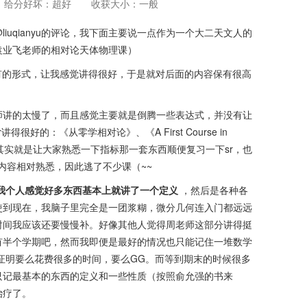
给分好坏：超好
收获大小：一般
iuqianyu的评论，我下面主要说一点作为一个大二天文人的
袁业飞老师的相对论天体物理课）
有的形式，让我感觉讲得很好，于是就对后面的内容保有很高
师讲的太慢了，而且感觉主要就是倒腾一些表达式，并没有让
好的：《从零学相对论》、《A First Course in
到这部分其实就是让大家熟悉一下指标那一套东西顺便复习一下sr，也
内容相对熟悉，因此逃了不少课（~~
我个人感觉好多东西基本上就讲了一个定义
，然后是各种各
使到现在，我脑子里完全是一团浆糊，微分几何连入门都远远
时间我应该还要慢慢补。好像其他人觉得周老师这部分讲得挺
有半个学期吧，然而我即便是最好的情况也只能记住一堆数学
证明要么花费很多的时间，要么GG。而等到期末的时候很多
只记最基本的东西的定义和一些性质（按照俞允强的书来
治疗了。