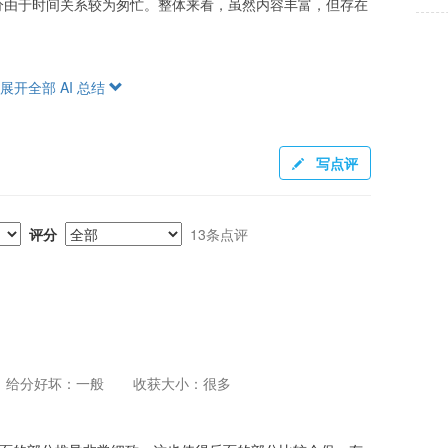
分由于时间关系较为匆忙。整体来看，虽然内容丰富，但存在
展开全部 AI 总结
量时间，使用诸如Mathematica等工具。助教评分较为宽
考试包括两次小测（一次算分）及期中、期末考试。总体来
多公式，期末考试时提供需要的公式。根据老师的评分方式，
写点评
即使基础薄弱的同学也能取得不错的成绩。
评分
13条点评
数学要求较高，尤其适合对理论物理有浓厚兴趣并具备一定数
基础较弱且时间有限的学生，选课需慎重，因为课程难度较
来说，对于想深入学习广义相对论和宇宙学的同学，这门课还
给分好坏：一般
收获大小：很多
ean Carroll的书和其他辅助材料。课件与讲义需结合课
分。面对作业时，应积极借助各种工具和学习资源，尽量参与