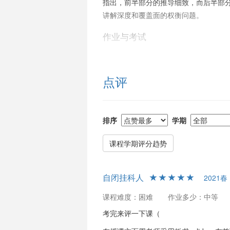
指出，前半部分的推导细致，而后半部
讲解深度和覆盖面的权衡问题。
作业与考试
作业共5-6次，每次都非常困难，需要花大
松，基本按时交作业能获得较高分数。
点评
说，考试难度比作业稍低，不需要背太
期末成绩按排名调整，给分较为宽松，
适合人群
排序
学期
课程推荐对象主要是理论物理学生，对
理基础的学生。评论中建议，对于数学
课程学期评分趋势
大，作业和考试均具有挑战性。但总体
是一个高收获的选择。
自闭挂科人
2021春
学习策略
课程难度：困难
作业多少：中等
建议听课外，还需预习和复习相关教材，如S
考完来评一下课（
外资源扎实理解，尤其是在微分几何部