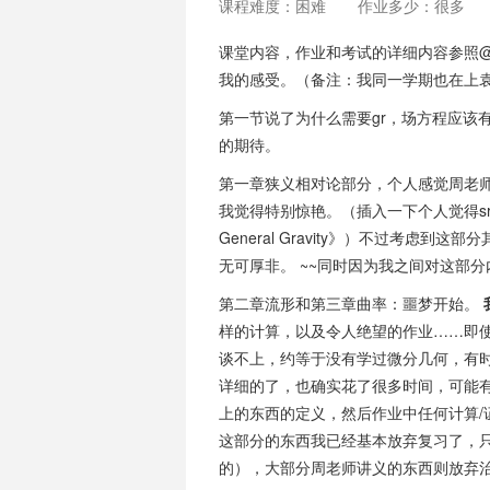
课程难度：困难
作业多少：很多
课堂内容，作业和考试的详细内容参照@l
我的感受。（备注：我同一学期也在上
第一节说了为什么需要gr，场方程应该
的期待。
第一章狭义相对论部分，个人感觉周老
我觉得特别惊艳。（插入一下个人觉得sr讲得很
General Gravity》）不过考虑
无可厚非。 ~~同时因为我之间对这部分
第二章流形和第三章曲率：噩梦开始。
样的计算，以及令人绝望的作业……即
谈不上，约等于没有学过微分几何，有
详细的了，也确实花了很多时间，可能
上的东西的定义，然后作业中任何计算/
这部分的东西我已经基本放弃复习了，
的），大部分周老师讲义的东西则放弃