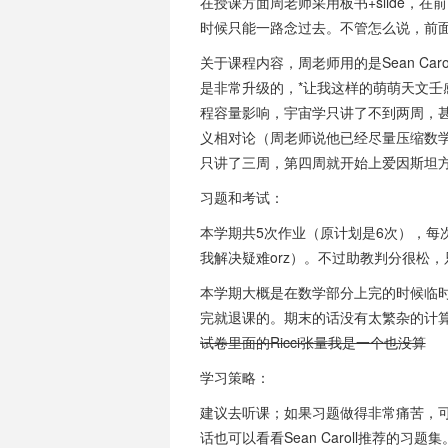
讨论。考试准备方面，关注老师划的重
在授课方面周老师采用板书+slide，
时候只能一路念过去。不管怎么说，前
总结
关于课程内容，周老师用的是Sean Ca
周双勇老师的《广义相对论与宇宙学》
是非常升级的，*让我这样的萌萌天文壬
业量大且难度高，考试相对友好，给分
程容量影响，宇宙学只讲了不到两周，
理基础、有志于探索广义相对论领域的
义相对论（周老师说他已经尽量压缩数
只讲了三周，第四周就开始上爱因斯坦
习题和考试：
本学期共5次作业（原计划是6次），每
我解决疑难orz）。不过助教判分很松
本学期大概是在数学部分上完的时候临
完就退课的。期末的话没有太繁杂的计
试卷里面的Ricci张量我是一个也没算
学习策略：
建议去听课；如果习题做得非常痛苦，可以看
话也可以看看Sean Caroll推荐的习题集