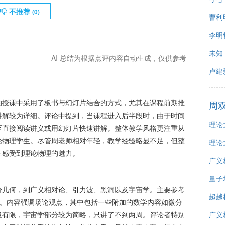
不推荐
(
0
)
曹利
李明
未知
AI 总结为根据点评内容自动生成，仅供参考
卢建
的授课中采用了板书与幻灯片结合的方式，尤其在课程前期推
周
讲解较为详细。评论中提到，当课程进入后半段时，由于时间
理论
至直接阅读讲义或用幻灯片快速讲解。整体教学风格更注重从
论物理学生。尽管周老师相对年轻，教学经验略显不足，但整
理论
生感受到理论物理的魅力。
广义
量子
分几何，到广义相对论、引力波、黑洞以及宇宙学。主要参考
超越
自编讲义。内容强调场论观点，其中包括一些附加的数学内容如微分
量有限，宇宙学部分较为简略，只讲了不到两周。评论者特别
广义