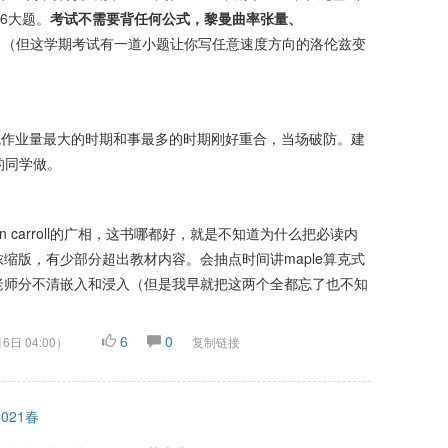
6大题。
考试不需要背任何公式，黎曼曲率张量、
。
（但这学期考试有一道小题让你写任意速度方向的洛伦兹变
统作业量最大的时期和事最多的时期刚好重合，当场破防。建
的同学做。
 carroll的广相，这书哪都好，就是不知道为什么把必读内
缩版，有少部分超出教材内容。会抽点时间讲maple算克式
老师分不清嵌入和浸入（但是我早就把这两个全都忘了也不知
6
0
6日 04:00
）
复制链接
2021春