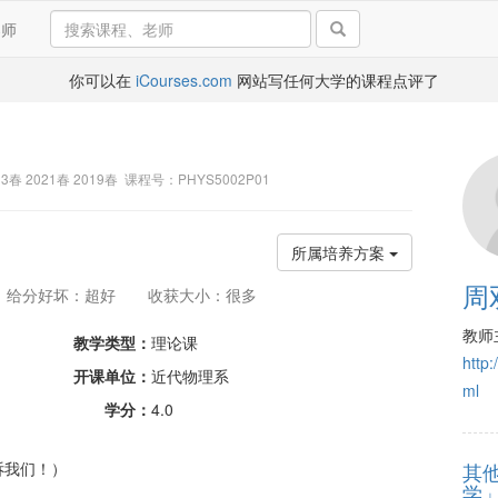
导师
你可以在
iCourses.com
网站写任何大学的课程点评了
23春 2021春 2019春 课程号：PHYS5002P01
所属培养方案
周
给分好坏：超好
收获大小：很多
教师
教学类型：
理论课
http:
开课单位：
近代物理系
ml
学分：
4.0
诉我们！）
其
学