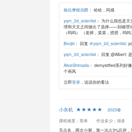
格拉摩根伯爵
：
哈哈，同感
yqm_2d_scientist
：
为什么我也是天
理和天文之间做出了选择——别碰理
（呜呜） （老师，菜菜，捞捞，呜呜
Bvojkl
：
回复
＠yqm_2d_scientist
:
yqm_2d_scientist
：
回复 @Albert
AliceShimada
：
demystified系
个画风
立即
登录
，说说你的看法
小灰机
2023春
课程难度：简单
作业多少：很多
无点名，两次小测，第一次占3%总评，第