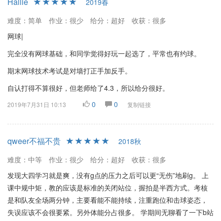
Hallie
2019春
难度：简单
作业：很少
给分：超好
收获：很多
网球|
完全没有网球基础，和同学觉得好玩一起选了，平常也有约球。
期末网球技术考试是对墙打正手加反手。
自认打得不算很好，但老师给了4.3，所以给分很好。
0
0
2019年7月31日 10:13
复制链接
qweer不福不贵
2018秋
难度：中等
作业：很少
给分：超好
收获：很多
发现大四学习就是爽，没有g点的压力之后可以更“无伤”地刷g。 上
课中规中矩，教的应该是标准的关闭站位，握拍是半西方式。考核
是和队友全场两分钟，主要看能不能持续，注重跑位和击球姿态，
失误应该不会很要紧。另外体能分占很多。 学期间无聊看了一下b站