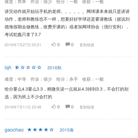
难度：简单
作业：很少
给分：一般
收获：一般
讲完动作就开始玩手机的老师。。。。。。网球课本来就只是讲讲
动作，老师和教练也不一样，想要好好学球还是要请教练（据说刘
德海假期会做教练，收费开课的）或者加网球协会（强行安利），
考试犯蠢只拿了3.7
0
0
2016年7月27日 05:21
复制链接
lqh
2016秋
难度：中等
作业：很少
给分：杀手
收获：一般
给分要么4.3要么3.3，稍微失误一点就从4.3掉到3.3，不会打的别
选，因为班上不少会打的
0
0
2016年7月11日 23:48
复制链接
gaochao
2015春