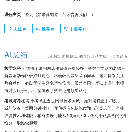
课程主页
：暂无（如果你知道，劳烦告诉我们！）
关注
推荐
不推荐
(
0
)
(
3
)
(
1
)
AI 总结
AI 总结为根据点评内容自动生成，仅供参考
教学水平
刘德海老师的网球课总体评价较好，多数同学认为老师讲
解基本动作比较好且耐心，不会歧视基础差的同学。老师特别关注
热身动作，有助于学生避免运动伤害。虽然有同学反映上课时老师
有时会玩手机，但整体教学效果还是颇受认可。
考试与考核
期末考试主要是网球技术测试，如对墙打正手和反手，
或与队友全场两分钟对打，评估标准包括跑位和击球姿态等。考核
强调技术和体能，稍有失误可能从4.3掉到3.3，但对于认真学的同学
给分一般比较慷慨。