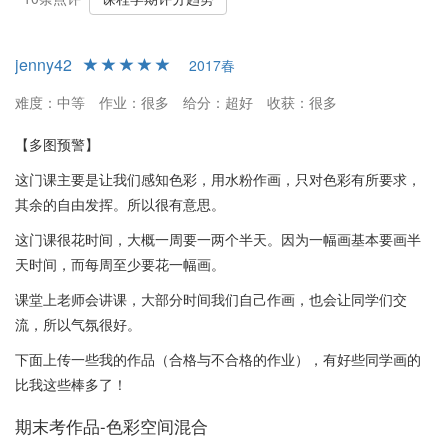
方浩老师的《色彩》课程适合对绘画有浓厚兴趣且愿意投入时间的
学生。课程内容丰富，作业挑战性较大，但可以获得扎实的色彩绘
jenny42
2017春
画经验。对于期望轻松获得高分的学生，该课程可能不太适合。然
而，对于享受绘画过程并希望提高水粉画技能的学生，这门课可能
难度：中等
作业：很多
给分：超好
收获：很多
会带来意想不到的收获和乐趣。
【多图预警】
这门课主要是让我们感知色彩，用水粉作画，只对色彩有所要求，
其余的自由发挥。所以很有意思。
这门课很花时间，大概一周要一两个半天。因为一幅画基本要画半
天时间，而每周至少要花一幅画。
课堂上老师会讲课，大部分时间我们自己作画，也会让同学们交
流，所以气氛很好。
下面上传一些我的作品（合格与不合格的作业），有好些同学画的
比我这些棒多了！
期末考作品-色彩空间混合