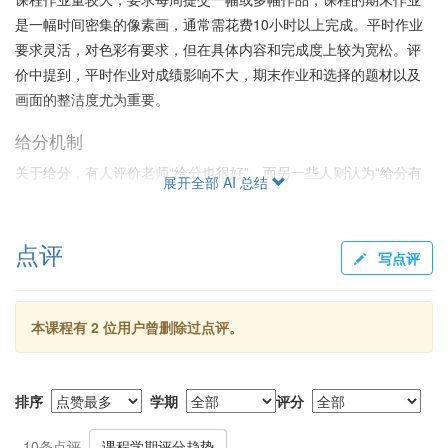
是一幅时间密集的像素画，通常需花费10小时以上完成。平时作业
要求灵活，对色彩有要求，但在具体内容和完成度上较为宽松。评
价中提到，平时作业对成绩影响不大，期末作业和选择的题材以及
画面的整洁度尤为重要。
给分机制
关于给分，有人评价老师“给分也很好”，而另一些人则认为“给分有
展开全部 AI 总结
些杀手”。综合来看，得分高低不仅取决于画作的质量和原创性，还
有可能受到老师的个人偏好影响。有学生注意到“班上十几个人，3.7
点评
及以上的大概只有2-3个”，建议对于没有绘画功底的学生慎重选课。
写点评
教学风格与课堂氛围
方浩老师在课堂上常通过轻松对话与同学互动。对于教学内容和指
本课程有 2 位用户曾删除过点评。
导，评价褒贬不一，一些同学对老师讲述个人见闻及倾向性言论表
示不满，尤其是涉及地域与民族偏见的话题。然而，也有学生认为
老师友善，有趣，“是一位挺好玩的老师”。
排序
学期
评分
总结
10条点评
课程学期评分趋势