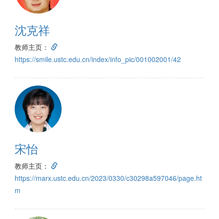
沈克祥
教师主页：
https://smile.ustc.edu.cn/index/info_pic/001002001/42
宋怡
教师主页：
https://marx.ustc.edu.cn/2023/0330/c30298a597046/page.ht
m