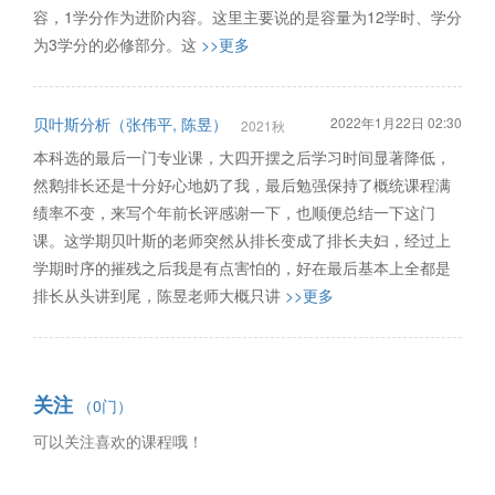
容，1学分作为进阶内容。这里主要说的是容量为12学时、学分
为3学分的必修部分。这
>>更多
贝叶斯分析（张伟平, 陈昱）
2022年1月22日 02:30
2021秋
本科选的最后一门专业课，大四开摆之后学习时间显著降低，
然鹅排长还是十分好心地奶了我，最后勉强保持了概统课程满
绩率不变，来写个年前长评感谢一下，也顺便总结一下这门
课。这学期贝叶斯的老师突然从排长变成了排长夫妇，经过上
学期时序的摧残之后我是有点害怕的，好在最后基本上全都是
排长从头讲到尾，陈昱老师大概只讲
>>更多
关注
（0门）
可以关注喜欢的课程哦！