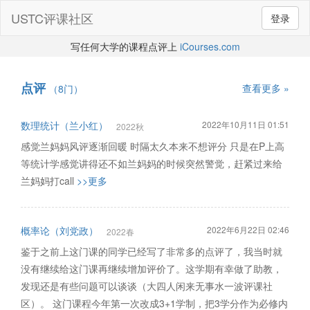
USTC评课社区
登录
写任何大学的课程点评上
iCourses.com
点评
查看更多 »
（8门）
数理统计（兰小红）
2022年10月11日 01:51
2022秋
感觉兰妈妈风评逐渐回暖 时隔太久本来不想评分 只是在P上高
等统计学感觉讲得还不如兰妈妈的时候突然警觉，赶紧过来给
兰妈妈打call
>>更多
概率论（刘党政）
2022年6月22日 02:46
2022春
鉴于之前上这门课的同学已经写了非常多的点评了，我当时就
没有继续给这门课再继续增加评价了。这学期有幸做了助教，
发现还是有些问题可以谈谈（大四人闲来无事水一波评课社
区）。 这门课程今年第一次改成3+1学制，把3学分作为必修内