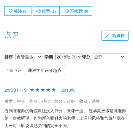
关注
推荐
不推荐
(
0
)
(
2
)
(
0
)
点评
写点评
排序
学期
评分
1条点评
课程学期评分趋势
zxr001119
2018秋
难度：中等
作业：很少
给分：超好
收获：很多
看到陈老师的听说课还没人评分，来评一波。 这学期应该是陈老师
第一次教听说。作为新入职科大的老师，上课的风格和气氛与我在
大一时上听说课感受到的完全不同。