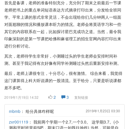
首先是备课，老师的准备特别充分，充分到了期末之前最后一节课
老师把书上的重点单词短语表达方式摘录打印出来，分发给全班同
学。平常上课的形式非常灵活，不会出现给你们几分钟两人一组面
对面尬聊的情况和播放课本听力的情况。老师会将英语学习和一些
其它的内容联系在一起，比如探讨星巴克成功之道。当然，最令我
印象深刻的是第一节课把哈佛和麻省理工的招生官网内容打印出来
进行分析讨论。
其次，老师待学生非常好，小测睡过头的学生老师会安排时间补
测。甚至于我记得有次好像有同学补测睡过头然后重新安排补测。
最后，老师上课很专注，十分尽心，很有激情。 综合来看，我觉得
这门课算得上科大听说课的一股清流。至于给分，只要是听说课都
差不多吧。
2
3
2019年1月19日 14:32
复制链接
mbmb
：
给分具体咋样呢
2019年1月23日 03:30
zxr001119
：
我前两个学期一个2.7,一个3.0。 这学期3.7。(小
测和平时班里前5吧，期末口语一如既往地炸) 当然，可能是自