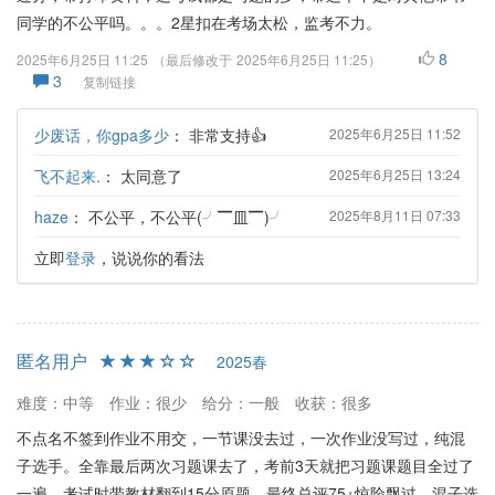
同学的不公平吗。。。2星扣在考场太松，监考不力。
8
2025年6月25日 11:25
（最后修改于
2025年6月25日 11:25
）
3
复制链接
少废话，你gpa多少
：
非常支持👍
2025年6月25日 11:52
飞不起来.
：
太同意了
2025年6月25日 13:24
haze
：
不公平，不公平(╯▔皿▔)╯
2025年8月11日 07:33
立即
登录
，说说你的看法
匿名用户
2025春
难度：中等
作业：很少
给分：一般
收获：很多
不点名不签到作业不用交，一节课没去过，一次作业没写过，纯混
子选手。全靠最后两次习题课去了，考前3天就把习题课题目全过了
一遍，考试时带教材翻到15分原题，最终总评75+惊险飘过。混子选