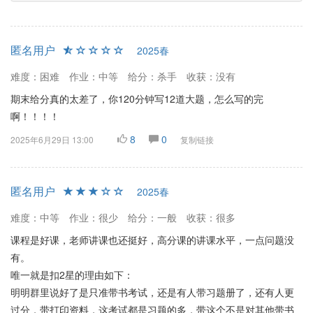
匿名用户
2025春
难度：困难
作业：中等
给分：杀手
收获：没有
期末给分真的太差了，你120分钟写12道大题，怎么写的完
啊！！！！
8
0
2025年6月29日 13:00
复制链接
匿名用户
2025春
难度：中等
作业：很少
给分：一般
收获：很多
课程是好课，老师讲课也还挺好，高分课的讲课水平，一点问题没
有。
唯一就是扣2星的理由如下：
明明群里说好了是只准带书考试，还是有人带习题册了，还有人更
过分，带打印资料，这考试都是习题的多，带这个不是对其他带书