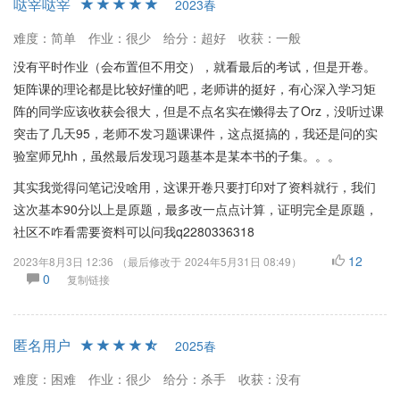
哒宰哒宰
2023春
强自学准备。总之，该课程适合愿意投入时间学习和复习的学生，
特别是研究生阶段的工科学生。
难度：简单
作业：很少
给分：超好
收获：一般
没有平时作业（会布置但不用交），就看最后的考试，但是开卷。
矩阵课的理论都是比较好懂的吧，老师讲的挺好，有心深入学习矩
阵的同学应该收获会很大，但是不点名实在懒得去了Orz，没听过课
突击了几天95，老师不发习题课课件，这点挺搞的，我还是问的实
验室师兄hh，虽然最后发现习题基本是某本书的子集。。。
其实我觉得问笔记没啥用，这课开卷只要打印对了资料就行，我们
这次基本90分以上是原题，最多改一点点计算，证明完全是原题，
社区不咋看需要资料可以问我q2280336318
12
2023年8月3日 12:36
（最后修改于
2024年5月31日 08:49
）
0
复制链接
匿名用户
2025春
难度：困难
作业：很少
给分：杀手
收获：没有