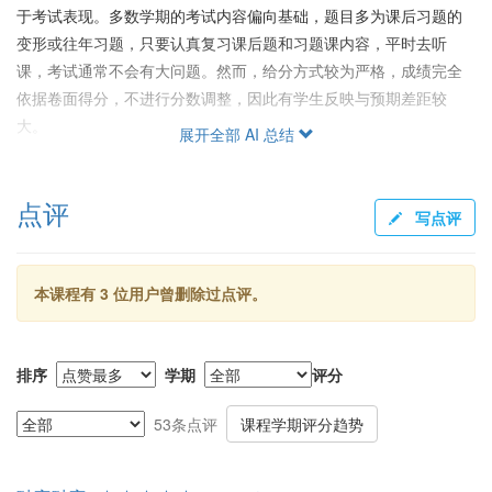
于考试表现。多数学期的考试内容偏向基础，题目多为课后习题的
变形或往年习题，只要认真复习课后题和习题课内容，平时去听
课，考试通常不会有大问题。然而，给分方式较为严格，成绩完全
依据卷面得分，不进行分数调整，因此有学生反映与预期差距较
大。
展开全部 AI 总结
作业与复习
点评
虽然不需要提交作业，课程每节后会布置练习题，建议学生自觉完
写点评
成。期末前的习题课是重要复习资源，为期末考试做好准备。有学
生通过自学和练习，尽管没有常去上课，仍能取得不错成绩，但建
议每次课都拍下习题以备复习。
本课程有 3 位用户曾删除过点评。
学生反馈与建议
学生对陈老师个人魅力和教学方法好评如潮，但对考试条件和给分
排序
学期
评分
严格的反馈较为分化。有学生批评监考不严，允许带习题册而非仅
带教材进入考场，造成不公平。对于想更深入学习矩阵分析并对工
53条点评
课程学期评分趋势
程应用有兴趣的学生，此课程是一个有挑战而富有成效的选择。然
而，若本科背景较弱或对课堂内容难以跟上，则建议慎重选课或加