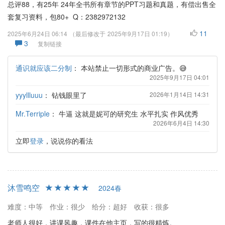
总评88，有25年 24年全书所有章节的PPT习题和真题，有偿出售全
套复习资料，包80+ Q：2382972132
11
2025年6月24日 06:14
（最后修改于
2025年9月17日 01:19
）
3
复制链接
通识就应该二分制
：
本站禁止一切形式的商业广告。😅
2025年9月17日 04:01
yyyllluuu
：
钻钱眼里了
2026年1月14日 14:31
Mr.Terriple
：
牛逼 这就是妮可的研究生 水平扎实 作风优秀
2026年6月4日 14:30
立即
登录
，说说你的看法
沐雪鸣空
2024春
难度：中等
作业：很少
给分：超好
收获：很多
老师人很好，讲课风趣，课件在他主页，写的很精炼。