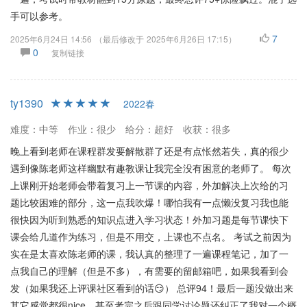
手可以参考。
7
2025年6月24日 14:56
（最后修改于
2025年6月26日 17:15
）
0
复制链接
ty1390
2022春
难度：中等
作业：很少
给分：超好
收获：很多
晚上看到老师在课程群发要解散群了还是有点怅然若失，真的很少
遇到像陈老师这样幽默有趣教课让我完全没有困意的老师了。 每次
上课刚开始老师会带着复习上一节课的内容，外加解决上次给的习
题比较困难的部分，这一点我吹爆！哪怕我有一点懒没复习我也能
很快因为听到熟悉的知识点进入学习状态！外加习题是每节课快下
课会给几道作为练习，但是不用交，上课也不点名。 考试之前因为
实在是太喜欢陈老师的课，我认真的整理了一遍课程笔记，加了一
点我自己的理解（但是不多），有需要的留邮箱吧，如果我看到会
发（如果我还上评课社区看到的话😏） 总评94！最后一题没做出来
其它感觉都很nice，甚至考完之后跟同学讨论题还纠正了我对一个概