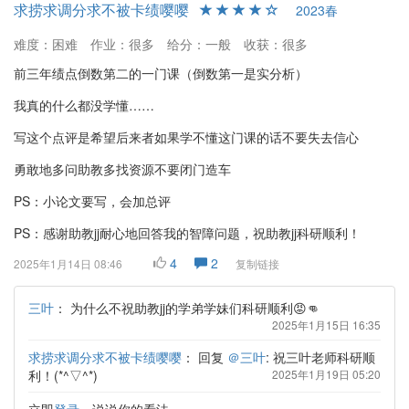
求捞求调分求不被卡绩嘤嘤
2023春
难度：困难
作业：很多
给分：一般
收获：很多
前三年绩点倒数第二的一门课（倒数第一是实分析）
我真的什么都没学懂……
写这个点评是希望后来者如果学不懂这门课的话不要失去信心
勇敢地多问助教多找资源不要闭门造车
PS：小论文要写，会加总评
PS：感谢助教jj耐心地回答我的智障问题，祝助教jj科研顺利！
4
2
2025年1月14日 08:46
复制链接
三叶
：
为什么不祝助教jj的学弟学妹们科研顺利😡👊
2025年1月15日 16:35
求捞求调分求不被卡绩嘤嘤
：
回复
＠三叶
: 祝三叶老师科研顺
利！(*^▽^*)
2025年1月19日 05:20