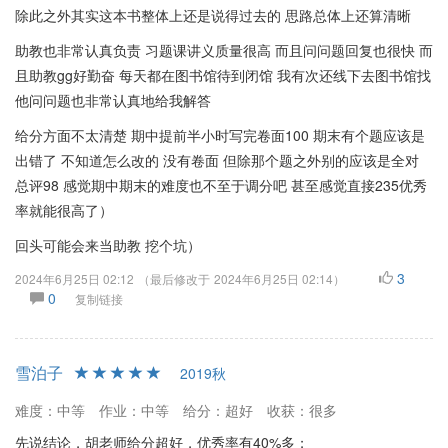
除此之外其实这本书整体上还是说得过去的 思路总体上还算清晰
助教也非常认真负责 习题课讲义质量很高 而且问问题回复也很快 而
且助教gg好勤奋 每天都在图书馆待到闭馆 我有次还线下去图书馆找
他问问题也非常认真地给我解答
给分方面不太清楚 期中提前半小时写完卷面100 期末有个题应该是
出错了 不知道怎么改的 没有卷面 但除那个题之外别的应该是全对
总评98 感觉期中期末的难度也不至于调分吧 甚至感觉直接235优秀
率就能很高了）
回头可能会来当助教 挖个坑）
3
2024年6月25日 02:12
（最后修改于
2024年6月25日 02:14
）
0
复制链接
雪泊子
2019秋
难度：中等
作业：中等
给分：超好
收获：很多
先说结论，胡老师给分超好，优秀率有40%多；