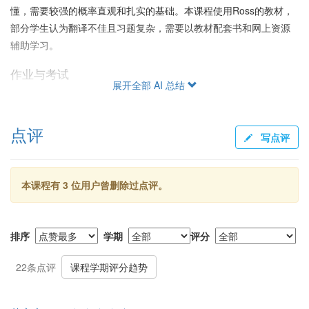
懂，需要较强的概率直观和扎实的基础。本课程使用Ross的教材，
部分学生认为翻译不佳且习题复杂，需要以教材配套书和网上资源
辅助学习。
作业与考试
展开全部 AI 总结
作业难度普遍较高，部分题目较“玄学”，建议积极寻求助教帮助。期
中考试内容较少，以基础为主，而期末考试内容广泛。考试通常考
点评
察最基本的知识，并常考类似的题型，如更新过程的应用，并不追
写点评
求难度。胡老师强调理解而非死记硬背，考前提供复习指引，总题
量适中。
本课程有 3 位用户曾删除过点评。
给分情况与学生反馈
大部分同学反馈给分慷慨，优秀率颇高，最终结果令人满意。然
而，课程体验两极分化显著：有部分同学因课程难度和教学方法感
排序
学期
评分
到挫败，却有不少学生对课程安排与胡老师的认真负责表示肯定。
胡老师和助教均耐心解答疑问，作业和考试后助教提供的复习与讲
22条点评
课程学期评分趋势
解大受欢迎。