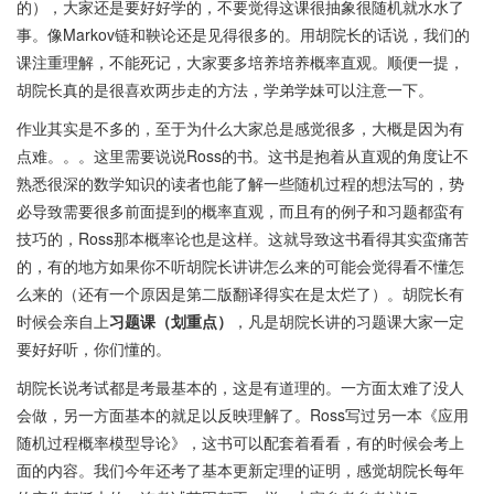
的），大家还是要好好学的，不要觉得这课很抽象很随机就水水了
事。像Markov链和鞅论还是见得很多的。用胡院长的话说，我们的
课注重理解，不能死记，大家要多培养培养概率直观。顺便一提，
胡院长真的是很喜欢两步走的方法，学弟学妹可以注意一下。
作业其实是不多的，至于为什么大家总是感觉很多，大概是因为有
点难。。。这里需要说说Ross的书。这书是抱着从直观的角度让不
熟悉很深的数学知识的读者也能了解一些随机过程的想法写的，势
必导致需要很多前面提到的概率直观，而且有的例子和习题都蛮有
技巧的，Ross那本概率论也是这样。这就导致这书看得其实蛮痛苦
的，有的地方如果你不听胡院长讲讲怎么来的可能会觉得看不懂怎
么来的（还有一个原因是第二版翻译得实在是太烂了）。胡院长有
时候会亲自上
习题课（划重点）
，凡是胡院长讲的习题课大家一定
要好好听，你们懂的。
胡院长说考试都是考最基本的，这是有道理的。一方面太难了没人
会做，另一方面基本的就足以反映理解了。Ross写过另一本《应用
随机过程概率模型导论》，这书可以配套着看看，有的时候会考上
面的内容。我们今年还考了基本更新定理的证明，感觉胡院长每年