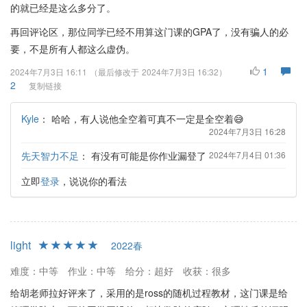
的就已经是这么多分了。
再回评论区，那位同学已经不用算这门课的GPA了，没有骗人的必
要，不是所有人都这么虚伪。
1
2024年7月3日 16:11
（最后修改于
2024年7月3日 16:32
）
2
复制链接
Kyle
：
哈哈，有人说他全空着可真不一定是全空着😅
2024年7月3日 16:28
先天智力不足
：
有没有可能是你作业漏登了
2024年7月4日 01:36
立即
登录
，说说你的看法
light
2022春
难度：中等
作业：中等
给分：超好
收获：很多
给胡老师拉好评来了，采用的是ross的随机过程教材，这门课是给