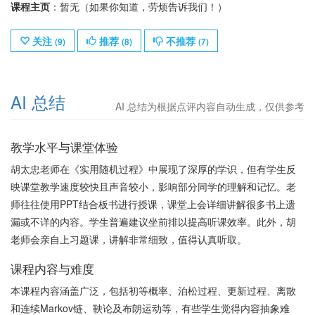
课程主页
：暂无（如果你知道，劳烦告诉我们！）
关注
推荐
不推荐
(
9
)
(
8
)
(
7
)
AI 总结
AI 总结为根据点评内容自动生成，仅供参考
教学水平与课堂体验
胡太忠老师在《实用随机过程》中展现了深厚的学识，但有学生反
映课堂教学速度较快且声音较小，影响部分同学的理解和记忆。老
师往往使用PPT结合板书进行授课，课堂上会详细讲解很多书上遗
漏或不详的内容。学生普遍建议坐前排以提高听课效率。此外，胡
老师会亲自上习题课，讲解非常细致，值得认真听取。
课程内容与难度
本课程内容涵盖广泛，包括初等概率、泊松过程、更新过程、离散
和连续Markov链、鞅论及布朗运动等，有些学生觉得内容抽象难