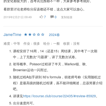
的变化都挺大的，连考试范围都不一样，大家参考参考就好。
看群里讨论老师给分应该都还不错，这点大家可以放心。
7
0
2019年2月21日 09:49
复制链接
JameTime
2024春
难度：中等
作业：很多
给分：一般
收获：没有
课程安排了16周，14（还是15）周结课，其中考了一次期
中，上了无数次“习题课”，讲了无数次试卷。
初等概率、Poisson过程讲了半天，Markov链、鞅、
Brownian运动一闪而过。
随机过程A似乎讲到 Itô's formula，胡老师号称《实用随机过
程》是最高级的随机过程课，虽不能详细阐述，总该简要介绍
吧。
讲课见
https://icourse.club/course/22435/#review-85929
。
出分速度尚可。