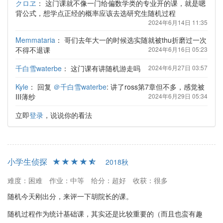
クロヱ
：
这门课就不像一门给偏数学类的专业开的课，就是嗯
背公式，想学点正经的概率应该去选研究生随机过程
2024年6月14日 11:35
Memmataria
：
哥们去年大一的时候选实随就被thu折磨过一次
不得不退课
2024年6月16日 05:23
千白雪waterbe
：
这门课有讲随机游走吗
2024年6月27日 03:57
Kyle
：
回复
＠千白雪waterbe
: 讲了ross第7章但不多，感觉被
III薄纱
2024年6月29日 05:34
立即
登录
，说说你的看法
小学生侦探
2018秋
难度：困难
作业：中等
给分：超好
收获：很多
随机今天刚出分，来评一下胡院长的课。
随机过程作为统计基础课，其实还是比较重要的（而且也蛮有趣