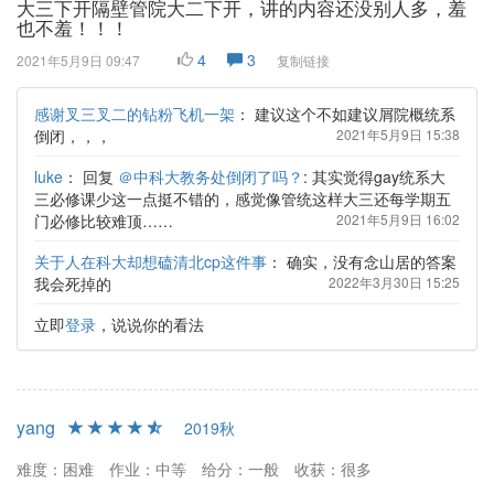
大三下开隔壁管院大二下开，讲的内容还没别人多，羞
也不羞！！！
4
3
2021年5月9日 09:47
复制链接
感谢叉三叉二的钻粉飞机一架
：
建议这个不如建议屑院概统系
倒闭，，，
2021年5月9日 15:38
luke
：
回复
＠中科大教务处倒闭了吗？
: 其实觉得gay统系大
三必修课少这一点挺不错的，感觉像管统这样大三还每学期五
门必修比较难顶……
2021年5月9日 16:02
关于人在科大却想磕清北cp这件事
：
确实，没有念山居的答案
我会死掉的
2022年3月30日 15:25
立即
登录
，说说你的看法
yang
2019秋
难度：困难
作业：中等
给分：一般
收获：很多