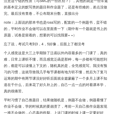
注意这个链的性质（与SMC的一些区别？），其他的就是一些常返
的基本定义的默写类的题目和作业题了，还是有些难的，差点没做
完。最后没有查卷，不公布期末分数，直接出分
note：上面说的那本书也是ross写的，配套的一个例题书，蛮不错
的，平时作业不会做可以在里面查一下（期中有一个题就是书上的
原题，试卷是留着的，想要的可以找我要= =）
忘了说，考试只考到3，4，5好像，后面上了都没考
个人感觉这是大三上学期除了泛函以外内容最多的一门课了，真的
难，日常上课听不懂，而且感觉泛函是那种，每一步都有可能想到
的，都是可以读懂上下文的，随机真的是，全凭感觉写。我没有预
习的习惯，这就导致我几乎每节课都有地方听不懂，然后为了复习
运筹的期中有两节课没好好听后面就全篇蒙蔽了一个多月上课不知
道在干什么，后来花了好久补上的，自己一点一点的对着课本学，
真的很痛苦。
平时习惯了自己推题目，结果做随机是，例题不会做，例题看懂了
作业不会做，学的时候真的要崩溃了，考前一天自己推作业题发现
一堆不会做的，心态真的炸裂。上这门课的时候上课一定要好好