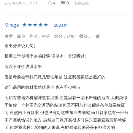
4
0
2020年2月7日 04:31
复制链接
Mirage
2024春
难度：简单
作业：中等
给分：超好
收获：一般
刚出分来说几句）
根据上学期概率论的经验 课基本一节没听过）
所以不评价讲课水平
但是考前会带我们做几套往年题 这点我感觉还是挺好的
这门课用的教材虽然经典 但也有不少槽点
比如有些地方机翻味道有点重 习题里有一些不严谨的地方 大概类似
于给你一个并不完全普适的结论但又不附加什么额外条件就要你证
明 虽然网上有答案 但也没有对这些东西去细究 而且答案也有一部分
不严谨或错误的地方 虽然这门课其实很多时候只需要直观理解就够
了 但对我这种比较轴的人来说 有时候做起来还是有些痛苦的