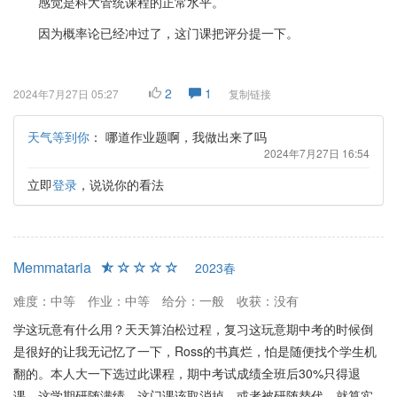
感觉是科大管统课程的正常水平。
因为概率论已经冲过了，这门课把评分提一下。
2
1
2024年7月27日 05:27
复制链接
天气等到你
：
哪道作业题啊，我做出来了吗
2024年7月27日 16:54
立即
登录
，说说你的看法
Memmataria
2023春
难度：中等
作业：中等
给分：一般
收获：没有
学这玩意有什么用？天天算泊松过程，复习这玩意期中考的时候倒
是很好的让我无记忆了一下，Ross的书真烂，怕是随便找个学生机
翻的。本人大一下选过此课程，期中考试成绩全班后30%只得退
课，这学期研随满绩。这门课该取消掉，或者被研随替代，就算实