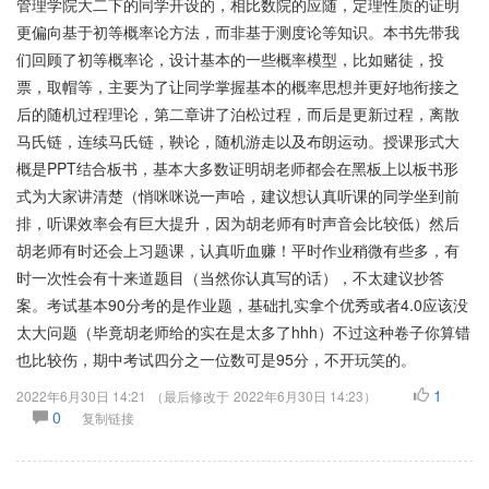
管理学院大二下的同学开设的，相比数院的应随，定理性质的证明
更偏向基于初等概率论方法，而非基于测度论等知识。本书先带我
们回顾了初等概率论，设计基本的一些概率模型，比如赌徒，投
票，取帽等，主要为了让同学掌握基本的概率思想并更好地衔接之
后的随机过程理论，第二章讲了泊松过程，而后是更新过程，离散
马氏链，连续马氏链，鞅论，随机游走以及布朗运动。授课形式大
概是PPT结合板书，基本大多数证明胡老师都会在黑板上以板书形
式为大家讲清楚（悄咪咪说一声哈，建议想认真听课的同学坐到前
排，听课效率会有巨大提升，因为胡老师有时声音会比较低）然后
胡老师有时还会上习题课，认真听血赚！平时作业稍微有些多，有
时一次性会有十来道题目（当然你认真写的话），不太建议抄答
案。考试基本90分考的是作业题，基础扎实拿个优秀或者4.0应该没
太大问题（毕竟胡老师给的实在是太多了hhh）不过这种卷子你算错
也比较伤，期中考试四分之一位数可是95分，不开玩笑的。
1
2022年6月30日 14:21
（最后修改于
2022年6月30日 14:23
）
0
复制链接