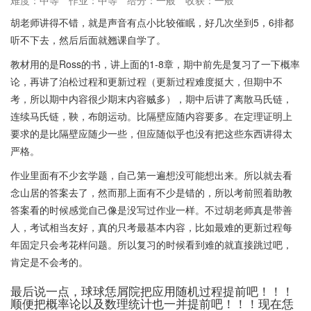
难度：中等
作业：中等
给分：一般
收获：一般
胡老师讲得不错，就是声音有点小比较催眠，好几次坐到5，6排都
听不下去，然后后面就翘课自学了。
教材用的是Ross的书，讲上面的1-8章，期中前先是复习了一下概率
论，再讲了泊松过程和更新过程（更新过程难度挺大，但期中不
考，所以期中内容很少期末内容贼多），期中后讲了离散马氏链，
连续马氏链，鞅，布朗运动。比隔壁应随内容要多。在定理证明上
要求的是比隔壁应随少一些，但应随似乎也没有把这些东西讲得太
严格。
作业里面有不少玄学题，自己第一遍想没可能想出来。所以就去看
念山居的答案去了，然而那上面有不少是错的，所以考前照着助教
答案看的时候感觉自己像是没写过作业一样。不过胡老师真是带善
人，考试相当友好，真的只考最基本内容，比如最难的更新过程每
年固定只会考花样问题。所以复习的时候看到难的就直接跳过吧，
肯定是不会考的。
最后说一点，球球恁屑院把应用随机过程提前吧！！！
顺便把概率论以及数理统计也一并提前吧！！！现在恁