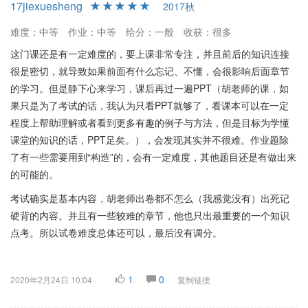
17jiexuesheng
2017秋
难度：中等
作业：中等
给分：一般
收获：很多
这门课还是有一定难度的，要上课非常专注，并且前后的知识连接
很是密切，就导致如果前面有什么忘记、不懂，会很影响后面章节
的学习。但是静下心来学习，课后再过一遍PPT（胡老师的课，如
果只是为了考试的话，我认为只看PPT就够了，看课本可以在一定
程度上帮助理解或者看到更多有趣的例子与方法，但是目标为学懂
课堂的知识的话，PPT足矣。），会发现其实并不很难。作业题除
了有一些需要用到“构造”的，会有一定难度，其他题目还是有做出来
的可能的。
考试确实是基本内容，胡老师出卷都不怎么（我感觉没有）出死记
硬背的内容。并且有一些较难的章节，他也只出最重要的一个知识
点考。所以试卷难度总体还可以，最后没有调分。
1
0
2020年2月24日 10:04
复制链接