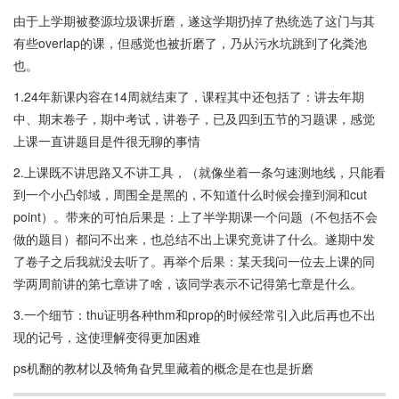
由于上学期被婺源垃圾课折磨，遂这学期扔掉了热统选了这门与其
有些overlap的课，但感觉也被折磨了，乃从污水坑跳到了化粪池
也。
1.24年新课内容在14周就结束了，课程其中还包括了：讲去年期
中、期末卷子，期中考试，讲卷子，已及四到五节的习题课，感觉
上课一直讲题目是件很无聊的事情
2.上课既不讲思路又不讲工具，（就像坐着一条匀速测地线，只能看
到一个小凸邻域，周围全是黑的，不知道什么时候会撞到洞和cut
point）。带来的可怕后果是：上了半学期课一个问题（不包括不会
做的题目）都问不出来，也总结不出上课究竟讲了什么。遂期中发
了卷子之后我就没去听了。再举个后果：某天我问一位去上课的同
学两周前讲的第七章讲了啥，该同学表示不记得第七章是什么。
3.一个细节：thu证明各种thm和prop的时候经常引入此后再也不出
现的记号，这使理解变得更加困难
ps机翻的教材以及犄角旮旯里藏着的概念是在也是折磨