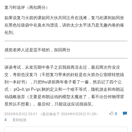
复习时追评（再扣两分）
如果说复习火箭的课如同大伙共同泛舟在浅滩，复习此课则如同坐
在黑色垃圾袋中在臭水沟漂流，讲的太少太平淡乃是无趣内卷的催
化剂。
感觉老师人还是蛮不错的，加回两分
谈谈考试，从发完期中卷子之后我就再没去过，最后两次作业没
交，考前也没复习（不想复习带来的好处是在火箭办公室瞎转悠搞
到一本好书），只把thu讲前两年卷子看了一遍，然后记了四个公
式： pQ=0,\pi P=\pi,鞅的定义和一个啥不等式，随机游走和布朗运
动战略放弃（主要是布朗运动的模型太魔改了，看不出任何物理背
景所以不想看）。最后92，只能说这应试很搞笑。
8
2024年6月3日 03:01
（最后修改于
2024年6月26日 01:26
）
4
复制链接