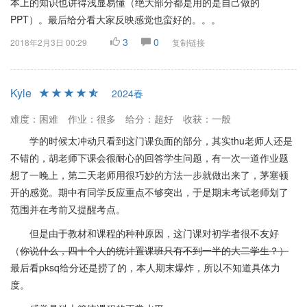
本上的知识也讲得浅显易懂（绝大部分都是用的是自己做的
PPT）。最后给分看大家反映感觉也蛮好的。。。
3
0
2018年2月3日 00:29
复制链接
Kyle
2024春
难度：困难
作业：很多
给分：超好
收获：一般
学的时候太冲动只看到这门课负面的部分，其实thu老师人还是
不错的，胡老师下课会很耐心的回答学生问题，有一次一道作业题
想了一晚上，第二天老师用很巧妙的方法一步就做出来了，茅塞顿
开的感觉。期中有同学反应重点不够突出，于是期末考试老师划了
范围并在考前又提醒考点。
但是由于教材和课程的种种原因，这门课对初学者很不友好
（
你说什么，四十个人的统计置课班只有不到一半的大二学生？）
最后看pksq给分还是捞了的，本人期末爆炸，所以不知道具体力
度。