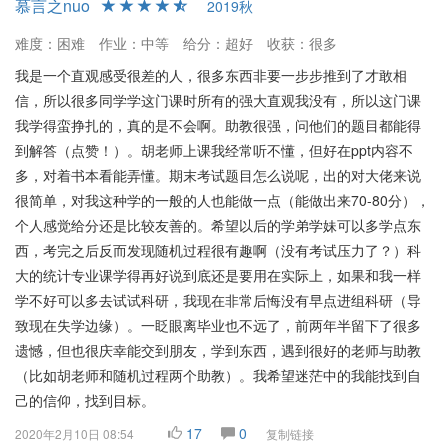
总结
慕言之nuo
2019秋
整体来看，胡太忠老师的《实用随机过程》是一门内容丰富、基础
难度：困难
作业：中等
给分：超好
收获：很多
扎实的课程。由于课程难度较大，学生需要具备较好的概率与统计
我是一个直观感受很差的人，很多东西非要一步步推到了才敢相
背景，并投入足够的时间在习题练习和概念理解上。对于能够适应
信，所以很多同学学这门课时所有的强大直观我没有，所以这门课
教学节奏并利用课后资源的学生，这门课不失为一次有益的学习经
我学得蛮挣扎的，真的是不会啊。助教很强，问他们的题目都能得
历。
到解答（点赞！）。胡老师上课我经常听不懂，但好在ppt内容不
多，对着书本看能弄懂。期末考试题目怎么说呢，出的对大佬来说
很简单，对我这种学的一般的人也能做一点（能做出来70-80分），
个人感觉给分还是比较友善的。希望以后的学弟学妹可以多学点东
西，考完之后反而发现随机过程很有趣啊（没有考试压力了？）科
大的统计专业课学得再好说到底还是要用在实际上，如果和我一样
学不好可以多去试试科研，我现在非常后悔没有早点进组科研（导
致现在失学边缘）。一眨眼离毕业也不远了，前两年半留下了很多
遗憾，但也很庆幸能交到朋友，学到东西，遇到很好的老师与助教
（比如胡老师和随机过程两个助教）。我希望迷茫中的我能找到自
己的信仰，找到目标。
17
0
2020年2月10日 08:54
复制链接