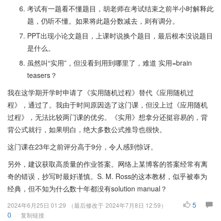
考试有一题看不懂题目，胡老师在考试结束之前半小时解释此
题，仍听不懂。如果将此题分数减去，则有调分。
PPT出现小论文题目，上课时说换个题目，最后根本没说题目
是什么。
虽然叫“实用”，但没看到用到哪里了，难道 实用=brain
teasers？
我在这学期开学时申请了《实用随机过程》替代《应用随机过
程》，通过了。我由于时间原因选了这门课，但没上过《应用随机
过程》，无法比较两门课的优劣。《实用》想拿分还挺容易的，背
背公式就行，如果明白，绝大多数公式推导也很快。
这门课在23年之前评分高于9分，令人感到惊讶。
另外，建议获取高质量的作业答案。网络上某博客的答案经常有离
奇的错误，抄写时最好谨慎。S. M. Ross的这本教材，似乎被奉为
经典，但不知为什么数十年都没有solution manual？
5
2024年6月25日 01:29
（最后修改于
2024年7月8日 12:59
）
0
复制链接