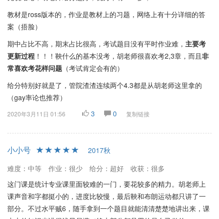
教材是ross版本的，作业是教材上的习题，网络上有十分详细的答
案（捂脸）
期中占比不高，期末占比很高，考试题目没有平时作业难，
主要考
更新过程
！！！鞅什么的基本没考，胡老师很喜欢考2,3章，而且
非
常喜欢考花样问题
（考试肯定会有的）
给分特别好就是了，管院渣渣连续两个4.3都是从胡老师这里拿的
（gay率论也推荐）
3
0
2020年3月11日 01:56
复制链接
小小号
2017秋
难度：中等
作业：很少
给分：超好
收获：很多
这门课是统计专业课里面较难的一门，要花较多的精力。胡老师上
课声音和字都挺小的，进度比较慢，最后鞅和布朗运动都只讲了一
部分。不过水平贼6，随手拿到一个题目就能清清楚楚地讲出来，课