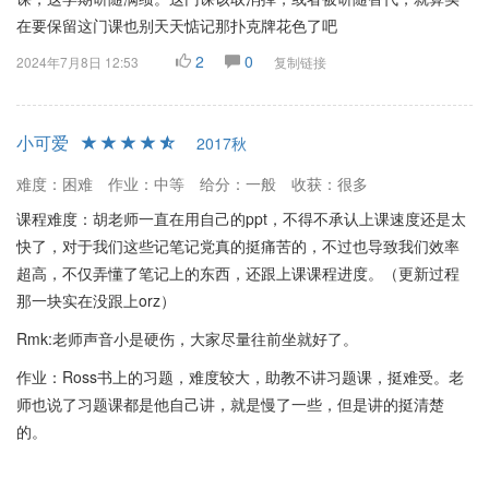
在要保留这门课也别天天惦记那扑克牌花色了吧
2
0
2024年7月8日 12:53
复制链接
小可爱
2017秋
难度：困难
作业：中等
给分：一般
收获：很多
课程难度：胡老师一直在用自己的ppt，不得不承认上课速度还是太
快了，对于我们这些记笔记党真的挺痛苦的，不过也导致我们效率
超高，不仅弄懂了笔记上的东西，还跟上课课程进度。（更新过程
那一块实在没跟上orz）
Rmk:老师声音小是硬伤，大家尽量往前坐就好了。
作业：Ross书上的习题，难度较大，助教不讲习题课，挺难受。老
师也说了习题课都是他自己讲，就是慢了一些，但是讲的挺清楚
的。