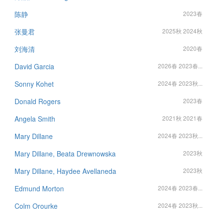
陈静
2023春
张曼君
2025秋 2024秋
刘海清
2020春
David Garcia
2026春 2023春...
Sonny Kohet
2024春 2023秋...
Donald Rogers
2023春
Angela Smith
2021秋 2021春
Mary Dillane
2024春 2023秋...
Mary Dillane, Beata Drewnowska
2023秋
Mary Dillane, Haydee Avellaneda
2023秋
Edmund Morton
2024春 2023春...
Colm Orourke
2024春 2023秋...