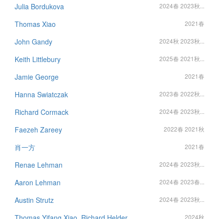
Julia Bordukova
2024春 2023秋...
Thomas Xiao
2021春
John Gandy
2024秋 2023秋...
Keith Littlebury
2025春 2021秋...
Jamie George
2021春
Hanna Swiatczak
2023春 2022秋...
Richard Cormack
2024春 2023秋...
Faezeh Zareey
2022春 2021秋
肖一方
2021春
Renae Lehman
2024春 2023秋...
Aaron Lehman
2024春 2023春...
Austin Strutz
2024春 2023秋...
Thomas Yifang Xiao, Richard Helder
2024秋