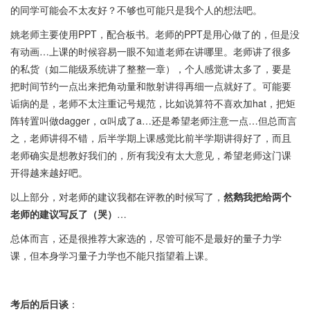
的同学可能会不太友好？不够也可能只是我个人的想法吧。
姚老师主要使用PPT，配合板书。老师的PPT是用心做了的，但是没
有动画…上课的时候容易一眼不知道老师在讲哪里。老师讲了很多
的私货（如二能级系统讲了整整一章），个人感觉讲太多了，要是
把时间节约一点出来把角动量和散射讲得再细一点就好了。可能要
诟病的是，老师不太注重记号规范，比如说算符不喜欢加hat，把矩
阵转置叫做dagger，α叫成了a…还是希望老师注意一点…但总而言
之，老师讲得不错，后半学期上课感觉比前半学期讲得好了，而且
老师确实是想教好我们的，所有我没有太大意见，希望老师这门课
开得越来越好吧。
以上部分，对老师的建议我都在评教的时候写了，
然鹅我把给两个
老师的建议写反了（哭）
…
总体而言，还是很推荐大家选的，尽管可能不是最好的量子力学
课，但本身学习量子力学也不能只指望着上课。
考后的后日谈
：