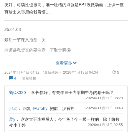
友好，可读性也很高，唯一吐槽的点就是PPT没做动画，上课一整
页放出来容易给我看懵…
25.01.03
最后一节课又拖堂…哭
老师讲私货真的要注意一下取舍啊😭
查看更多
9
2024年11月1日 04:32
（最后修改于
2026年1月13日 04:34
）
4
复制链接
鹤CX330
：
学长你好，有去年量子力学期中考的卷子吗？
2025年11月11日 08:20
邢动
：
回复
＠Gfphy
: 抱歉，没有捏
2025年11月11日 09:43
萝y
：
谢谢大哥造福后人，今年考了个一模一样的，除了阶数
变小了外
2026年1月13日 02:55