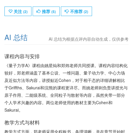
关注
推荐
不推荐
(
2
)
(
5
)
(
2
)
AI 总结
AI 总结为根据点评内容自动生成，仅供参考
课程内容与安排
《量子力学A》课程由姚星灿和郑炜老师共同授课。课程内容结构化
较好，郑老师涵盖了基本公设、一维问题、量子动力学、中心力场
及近似方法等内容，讲授贴近Cohen，对于相干态的详细讲解相比
于Griffths、Sakurai和浣熊的课程更详尽。而姚老师则负责讲授光与
原子作用、二能级系统、全同粒子与散射等内容，虽然夹带一部分
个人学术兴趣的内容。两位老师使用的教材主要为Cohen和
Sakurai。
教学方式与材料
教学方式方面，郑老师采用全程板书，条理清晰，并在章节开始时