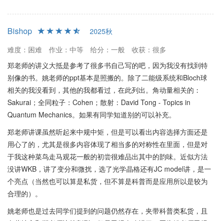
Bishop
2025秋
难度：困难
作业：中等
给分：一般
收获：很多
郑老师的讲义大抵是参考了很多书自己写的吧，因为我没有找到特
别像的书。姚老师的ppt基本是照搬的。除了二能级系统和Bloch球
相关的我没看到，其他的我都看过，在此列出。角动量相关的：
Sakurai；全同粒子：Cohen；散射：David Tong - Topics in
Quantum Mechanics。如果有同学知道别的可以补充。
郑老师讲课虽然听起来中规中矩，但是可以看出内容选择方面还是
用心了的，尤其是很多内容体现了相当多的对称性在里面，但是对
于我这种菜鸟走马观花一般的初尝很难品出其中的韵味。近似方法
没讲WKB，讲了变分和微扰，选了光学晶格还有JC model讲，是一
个亮点（当然也可以算是私货，但不算是科普而是应用所以是较为
合理的）。
姚老师也是过去同学们提到的问题仍然存在，夹带科普类私货，且