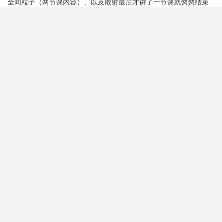
全同粒子（两节课内容）、以及散射最后才讲了一节课就匆匆结束
了（只讲了分波法甚至没讲波恩近似）
期末考下半学期一共六道大题。
第一题10分和去年一题相似，用对称性分析，求能量本征值，我直
接暴力求解，答案是对的，估计过程会扣一些
第二题15分是微扰二能级原子和光子耦合，不算难，求一个二阶能
量修正和波函数一阶近似
第三题10分直接问你如果这个系统的一个物理量A和哈密顿量H反对
易，满足AH+HA =0，问系统的能量本征值有什么特点，其实答案很
简单，有互为相反数的本征值，但是我举了二能级原子哈密度量Sz
和可观测量Sx的例子，说明其反对易以及E=±…没写到那个文字性
结论
第四题15分考的规范变换，但稍微有点诡异，那个磁矢势A是个西格
玛z的矩阵，我不确定结果有没有算错
后两道考了散射和全同粒子，都是二十五分，散射是一维散射和三
维的散射，第二问考了个S矩阵但忘记了定义（悲）。最后一题全同