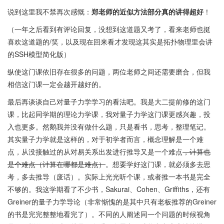
说到这里我不禁再次感慨：
郑老师的近似方法部分真的讲得超好
！
（一年之后看到有评论回复，没想到这道题又考了，看来老师也挺
喜欢这道题的/笑，以及现在回来看才发现这其实是拓扑物理里会讲
的SSH模型简化版）
纵使这门课依旧存在很多的问题，两位老师之间还需要磨合，但我
相信这门课一定会越开越好的。
最后再谈谈自己对量子力学学习的看法吧。我是大二提前修的这门
课，比起同学期的理论力学课，我对量子力学这门课更感兴趣，投
入也更多。然鹅我并没有做什么题，只是看书，思考，整理笔记。
其实量子力学就是这样的，对于初学者而言，概念理解是一个难
点，从没接触过的从对易关系出发进行推导又是一个难点
，计算也
是个难点（计算在哪都是难点）
。想要学好这门课，就必须多去思
考，多去推导（废话）。实际上光光听个课，或者推一本书是完全
不够的。我这学期看了不少书，Sakurai、Cohen、Griffiths，还有
Greiner的量子力学导论（非常惭愧的是其中只有老板推荐的Greiner
的书是完完整整地看完了）。不同的人阐述同一个问题的时候视角