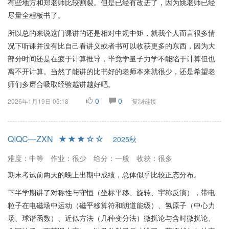
有些地方和郑老师比较割裂。但是已经有改进了，因为姚老师已经
尽量全程板书了。
所以总的来说这门课讲的还是相对中规中矩，就我个人而言很多情
况下听课并没有比自己看讲义或者书可以收获更多的东西，因为大
部分时间还是在疲于计算推导，毕竟学量子力学不能陷于计算但也
离不开计算。当然了能讲的比书好的老师本来就很少，还是希望老
师们多磨合吸取经验越讲越好吧。
0
0
2026年1月19日 06:18
复制链接
QIQC—ZXN
2025秋
难度：中等
作业：很少
给分：一般
收获：很多
期末考试前两天的晚上出期中成绩，总体似乎比较正态分布。
下半学期讲了对称性与守恒（坐标平移、旋转、宇称反演），带电
粒子在电磁场中运动（磁平移算符和朗道能级）、氢原子（中心力
场、球谐函数）、近似方法（几种变分法）微扰论与含时微扰论、