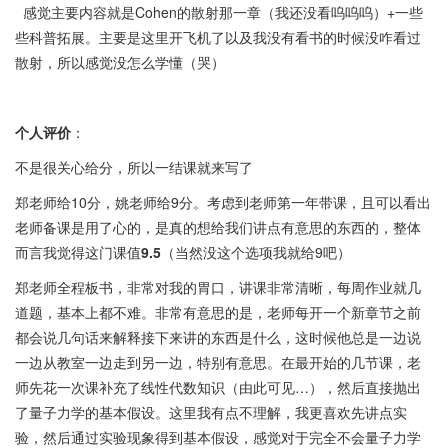
感觉主要内容就是Cohen的散射那一章（我还没看呜呜呜）+一些
些科普拓展。主要是这里开飞机了以及我没有看书的时候没咋看过
散射，所以感觉没怎么学懂（哭）
个人评价
：
不是很关心给分，所以一结课就来写了
郑老师给10分，姚老师给9分。考虑到老师第一年带课，且可以看出
老师备课是用了心的，是真的想给我们讲点有意思的东西的，整体
而言我觉得这门课值
9.5
（当然没这个选项我就给9吧）
郑老师全程板书，非常对我的胃口，讲课非常清晰，每周作业就几
道题，基本上都不难。非常有意思的是，老师每开一个新章节之前
都会说几句话来解释接下来讲的东西是什么，这时候他总是一边说
一边从教室一边走到另一边，特别有意思。在最开始的几节课，老
师先花一次课补充了线性代数知识（由此可见…），然后直接抛出
了量子力学的基本假设。这里我有点不理解，我更喜欢先讲点实
验，然后通过实验现象得到基本假设，感觉对于完全不会量子力学