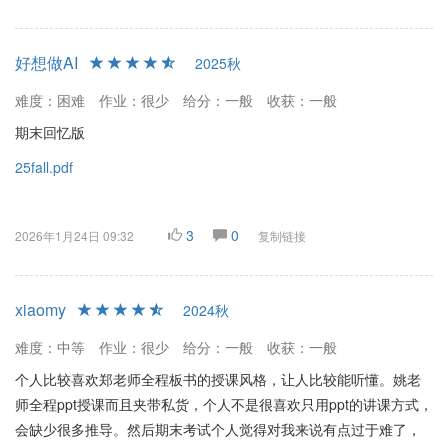
好想做AI
2025秋
难度：困难
作业：很少
给分：一般
收获：一般
期末回忆版
25fall.pdf
3
0
2026年1月24日 09:32
复制链接
xiaomy
2024秋
难度：中等
作业：很少
给分：一般
收获：一般
个人比较喜欢郑老师全程板书的授课风格，让人比较能听懂。姚老
师全程ppt授课而且夹带私货，个人不是很喜欢只用ppt的讲课方式，
会缺少很多推导。然后期末考试个人觉得对我来说有点过于难了，