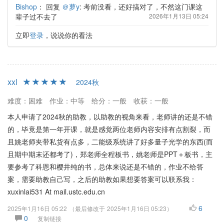
Bishop
：
回复
＠萝y
: 考前没看，还好搞对了，不然这门课这
辈子过不去了
2026年1月13日 05:24
立即
登录
，说说你的看法
xxl
2024秋
难度：困难
作业：中等
给分：一般
收获：一般
本人申请了2024秋的助教，以助教的视角来看，老师讲的还是不错
的，毕竟是第一年开课，就是感觉两位老师内容安排有点割裂，而
且姚老师夹带私货有点多，二能级系统讲了好多量子光学的东西(而
且期中期末还都考了)，郑老师全程板书，姚老师是PPT＋板书，主
要参考了科恩和樱井纯的书，总体来说还是不错的，作业不给答
案，需要助教自己写，之后的助教如果想要答案可以联系我：
xuxinlai531 At mail.ustc.edu.cn
6
2025年1月16日 05:22
（最后修改于
2025年1月16日 05:23
）
0
复制链接