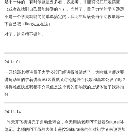
是不一样的，有时候就是要多看，多思考，才能彻彻底底地搞懂
（或者说找到自己最能接受的？）。当然了，量子力学的学习远远
不是一个学期就能简简单单搞定的，我明年应该会当个助教锻炼一
下自己吧（flag先立在这）
对了，给分很不错的。
24.11.01
一开始郑老师讲量子力学公设已经讲得够清楚了，为啥姚老师这要
讲角动量的讲着讲着SG装置就又讨论起线性代数和基本公设了呢？
讲得难点快点我都不介意但是这个真的影响我的上课体验了我得扣
分
24.11.14
昨天开飞机讲完了角动量耦合，今天用姚老师PPT就着Sakurai补
笔记。老师的PPT虽然大体上是按Sakurai来的但对初学者来说更加