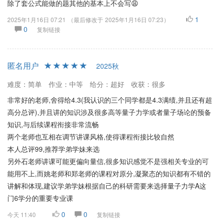
除了套公式能做的题其他的基本上不会写😩
1
2025年1月16日 07:21
（最后修改于
2025年1月16日 07:23
）
0
复制链接
匿名用户
2025秋
难度：简单
作业：中等
给分：超好
收获：很多
非常好的老师,舍得给4.3(我认识的三个同学都是4.3满绩,并且还有超
高分总评),并且讲的知识涉及很多高等量子力学或者量子场论的预备
知识,与后续课程衔接非常流畅
两个老师也互相在调节讲课风格,使得课程衔接比较自然
本人总评99,推荐学弟学妹来选
另外石老师讲课可能更偏向量信,很多知识感觉不是强相关专业的可
能用不上,而姚老师和郑老师的课程对原分,凝聚态的知识都有不错的
讲解和体现,建议学弟学妹根据自己的科研需要来选择量子力学A这
门6学分的重要专业课
0
0
今天 11:40
复制链接