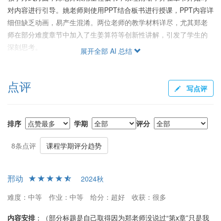
对内容进行引导。姚老师则使用PPT结合板书进行授课，PPT内容详
细但缺乏动画，易产生混淆。两位老师的教学材料详尽，尤其郑老
师在部分难度章节中加入了生姜算符等创新性讲解，引发了学生的
深刻思考。
展开全部 AI 总结
作业与考试
点评
作业量适中，每周几道题，难度适中但不提供标准答案，需要助教
写点评
书写。期末考试题目较具挑战性，尤其是融合私货的部分，不过如
认真听课并复习，有做笔记的同学可以应付得当。批改标准较严
格，某些题目因分值设置不合理而被吐槽。
排序
学期
评分
评分与综合评价
8条点评
课程学期评分趋势
评价中指出给分不错，尽管教学设计存在内容割裂的问题，但两位
老师备课认真，整体值得鼓励。郑老师的授课备受好评，部分学生
邢动
2024秋
对姚老师加入多余内容表示不满。总体而言，课程值得推荐，尤其
是对于想要深度理解量子力学的同学，但需注意自行补充习题和复
难度：中等
作业：中等
给分：超好
收获：很多
习才能更好地掌握课程内容。
内容安排
：（部分标题是自己取得因为郑老师没说过“第x章”只是我