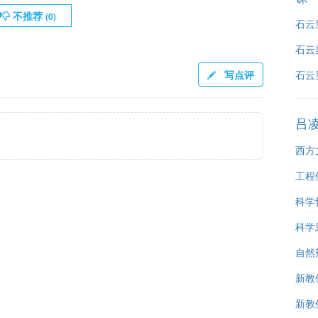
不推荐
(
0
)
石云
石云
写点评
石云
吕
西方
工程
科学
科学
自然
新教
新教