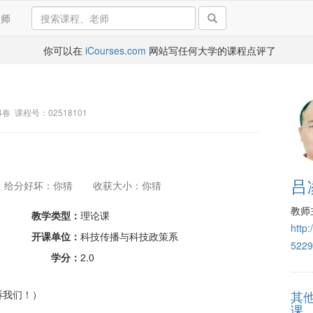
导师
你可以在
iCourses.com
网站写任何大学的课程点评了
14春 课程号：02518101
吕
给分好坏：你猜
收获大小：你猜
教师
教学类型：
理论课
http
开课单位：
科技传播与科技政策系
5229
学分：
2.0
诉我们！）
其
课