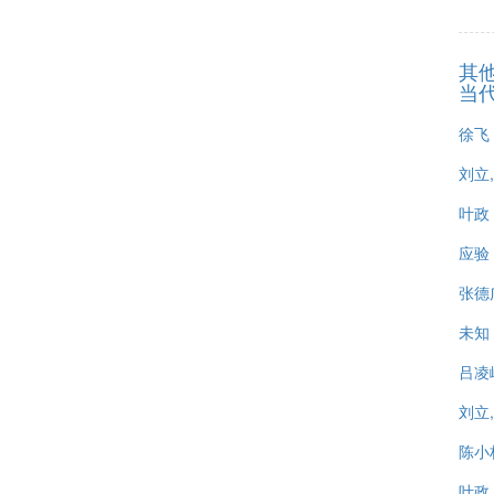
其
当
徐飞
刘立
叶政
应验
张德
未知
吕凌
刘立
陈小
叶政