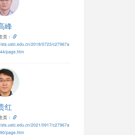
高峰
主页：
://sts.ustc.edu.cn/2018/0723/c27967a
44/page.htm
贵红
主页：
://sts.ustc.edu.cn/2021/0917/c27967a
90/page.htm