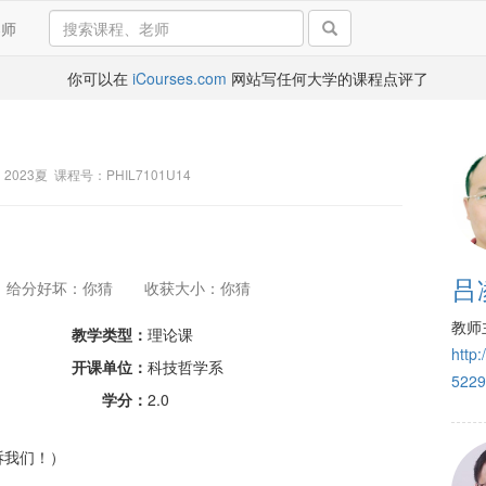
导师
你可以在
iCourses.com
网站写任何大学的课程点评了
2023夏 课程号：PHIL7101U14
吕
给分好坏：你猜
收获大小：你猜
教师
教学类型：
理论课
http
开课单位：
科技哲学系
5229
学分：
2.0
诉我们！）