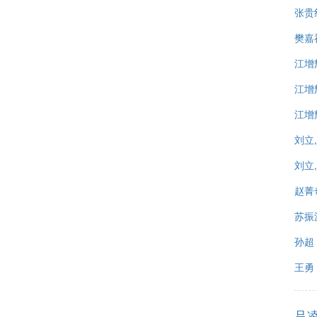
张贵
樊嘉
江增
江增
江增
刘立
刘立
赵菁
苏振
孙超
王勇
吕