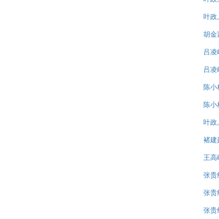
叶政,
胡金
吕凌
吕凌峰
陈小林
陈小
叶政,
褚建
王高
张贵
张贵
张贵