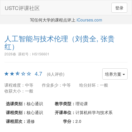
USTC评课社区
登录
写任何大学的课程点评上
iCourses.com
人工智能与技术伦理
（刘贵全, 张贵
红）
2026春 课程号：HS156601
4.7
(6人评价)
培养方案
课程难度：中等
作业多少：中等
给分好坏：一般
收获大小：一般
选课类别：
核心通识
教学类型：
理论课
课程类别：
核心通识
开课单位：
计算机科学与技术系
课程层次：
通修
学分：
2.0