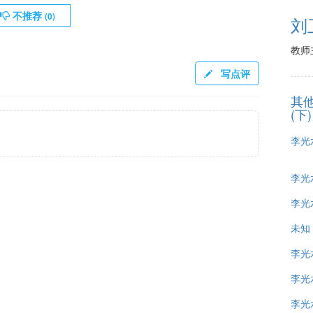
不推荐
(
0
)
刘
教师
写点评
其
(下
李光水
李光水
李光水
未知
李光水
李光水
李光水