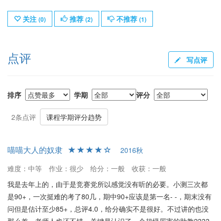
关注
推荐
不推荐
(
0
)
(
2
)
(
1
)
点评
写点评
排序
学期
评分
2条点评
课程学期评分趋势
喵喵大人的奴隶
2016秋
难度：中等
作业：很少
给分：一般
收获：一般
我是去年上的，由于是竞赛党所以感觉没有听的必要。小测三次都
是90+，一次挺难的考了80几，期中90+应该是第一名- -，期末没有
问但是估计至少85+，总评4.0，给分确实不是很好。不过讲的也没