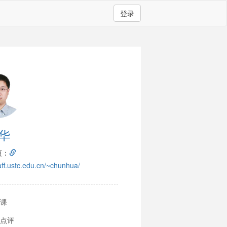
登录
华
页：
taff.ustc.edu.cn/~chunhua/
课
点评