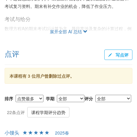
考试复习资料。期末有补交作业的机会，降低了作业压力。
考试与给分
数理方程A的期末考试以计算为主，题目常涉及复杂的计算过程，例
展开全部 AI 总结
如贝塞尔函数和Fourier反变换。许多学生反映考试题量大，难以在
规定时间内完成。尽管考试难度高，评分偏松，只要流程清晰且不
点评
交白卷，通常都能获得不错的成绩。最后给分遵循平时成绩与期末
写点评
成绩35%：65%的比例，许老师称没有调分，课程组要求一致。
总体建议
本课程有 3 位用户曾删除过点评。
总体而言，许雷叶老师的课程适合想通过考试、注重实践应用而对
推理论证不太感兴趣的学生。如果能接受计算量大的挑战，认真完
成平时作业并掌握真题练习，最终成绩会表现良好。尽量利用老师
排序
学期
评分
提供的讲义和大量习题，加强对计算流程的熟练程度，将有助于应
对期末考试。
22条点评
课程学期评分趋势
小馒头
2025春