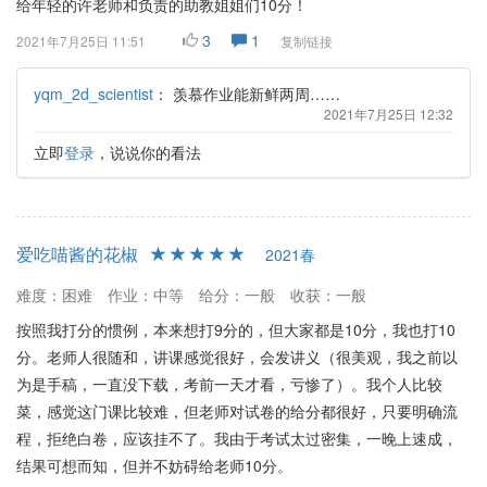
给年轻的许老师和负责的助教姐姐们10分！
3
1
2021年7月25日 11:51
复制链接
yqm_2d_scientist
：
羡慕作业能新鲜两周……
2021年7月25日 12:32
立即
登录
，说说你的看法
爱吃喵酱的花椒
2021春
难度：困难
作业：中等
给分：一般
收获：一般
按照我打分的惯例，本来想打9分的，但大家都是10分，我也打10
分。老师人很随和，讲课感觉很好，会发讲义（很美观，我之前以
为是手稿，一直没下载，考前一天才看，亏惨了）。我个人比较
菜，感觉这门课比较难，但老师对试卷的给分都很好，只要明确流
程，拒绝白卷，应该挂不了。我由于考试太过密集，一晚上速成，
结果可想而知，但并不妨碍给老师10分。