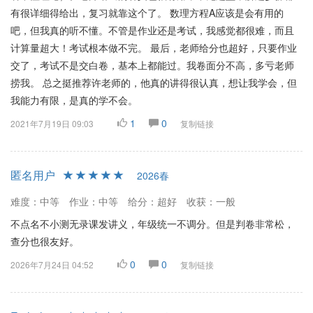
有很详细得给出，复习就靠这个了。 数理方程A应该是会有用的
吧，但我真的听不懂。不管是作业还是考试，我感觉都很难，而且
计算量超大！考试根本做不完。 最后，老师给分也超好，只要作业
交了，考试不是交白卷，基本上都能过。我卷面分不高，多亏老师
捞我。 总之挺推荐许老师的，他真的讲得很认真，想让我学会，但
我能力有限，是真的学不会。
1
0
2021年7月19日 09:03
复制链接
匿名用户
2026春
难度：中等
作业：中等
给分：超好
收获：一般
不点名不小测无录课发讲义，年级统一不调分。但是判卷非常松，
查分也很友好。
0
0
2026年7月24日 04:52
复制链接