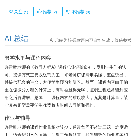
关注
推荐
不推荐
(
1
)
(
7
)
(
0
)
AI 总结
AI 总结为根据点评内容自动生成，仅供参考
教学水平与课程内容
许雷叶老师的《数理方程A》课程总体评价良好，受到学生们的认
可。授课方式主要以板书为主，许老师讲课清晰易懂，重点突出，
并提供配套的讲义，方便学生预习和复习。然而，课程内容由于偏
重在偏微分方程的计算上，有时会显得无聊，证明过程通常留到应
用之后再讲解。总体上，课程内容的难度较大，尤其是计算量，某
些复杂题型需要学生花费较多时间去理解和操作。
作业与辅导
许雷叶老师的课程作业量相对较少，通常每周不超过三题，难度适
中，适合想划水的同学。助教工作很认真，提供细致的作业答案和