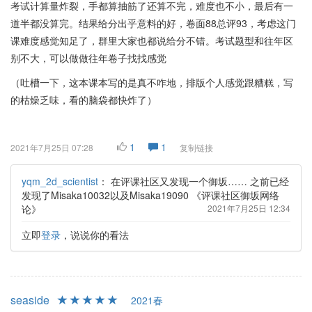
考试计算量炸裂，手都算抽筋了还算不完，难度也不小，最后有一
道半都没算完。结果给分出乎意料的好，卷面88总评93，考虑这门
课难度感觉知足了，群里大家也都说给分不错。考试题型和往年区
别不大，可以做做往年卷子找找感觉
（吐槽一下，这本课本写的是真不咋地，排版个人感觉跟糟糕，写
的枯燥乏味，看的脑袋都快炸了）
1
1
2021年7月25日 07:28
复制链接
yqm_2d_scientist
：
在评课社区又发现一个御坂…… 之前已经
发现了Misaka10032以及Misaka19090 《评课社区御坂网络
论》
2021年7月25日 12:34
立即
登录
，说说你的看法
seaside
2021春