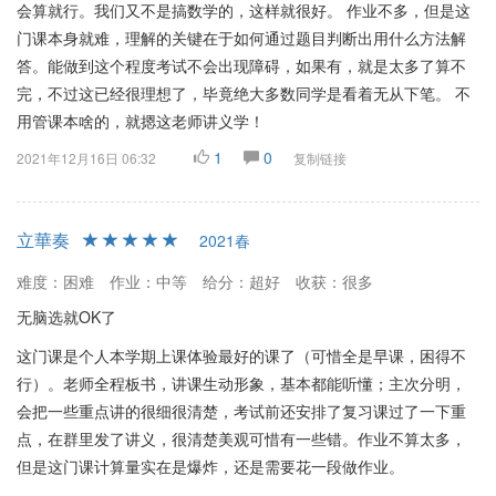
会算就行。我们又不是搞数学的，这样就很好。 作业不多，但是这
门课本身就难，理解的关键在于如何通过题目判断出用什么方法解
答。能做到这个程度考试不会出现障碍，如果有，就是太多了算不
完，不过这已经很理想了，毕竟绝大多数同学是看着无从下笔。 不
用管课本啥的，就摁这老师讲义学！
1
0
2021年12月16日 06:32
复制链接
立華奏
2021春
难度：困难
作业：中等
给分：超好
收获：很多
无脑选就OK了
这门课是个人本学期上课体验最好的课了（可惜全是早课，困得不
行）。老师全程板书，讲课生动形象，基本都能听懂；主次分明，
会把一些重点讲的很细很清楚，考试前还安排了复习课过了一下重
点，在群里发了讲义，很清楚美观可惜有一些错。作业不算太多，
但是这门课计算量实在是爆炸，还是需要花一段做作业。