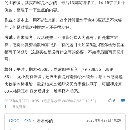
的比较慢，其实内容是不少的。最后13周就结课了。14-15讲了几个
例题，整理了一下重点的内容。
作业
：基本上一周不超过3题。这个计算量对于拿4.3应该是不太够
的，但是对我这种摆烂人还是很友好。
考试
：期末统考，没活硬整，不用背公式因为都有，但是非常难
算，感觉比复变函数难算很多，有的题目比如第5题贝塞尔函数答案
都写了3张纸，这题实在是没有什么写的必要，不如等后面写完回来
写。
给分
：平时：期末=35:65，然后四舍五入（79->86.35，总评
86），无小测有录课，还没出但是许老师说不调分，卷面分感觉也
比较按照标准给，最后结果是老师说优秀率也快满了，可能和原来
63人核院班扩容之后进来一堆卷怪有关系。
6
2025年6月27日 10:05
（最后修改于
2025年7月3日 12:50
）
1
复制链接
QIQC—ZXN
：
看看你的
2025年6月27日 10:26