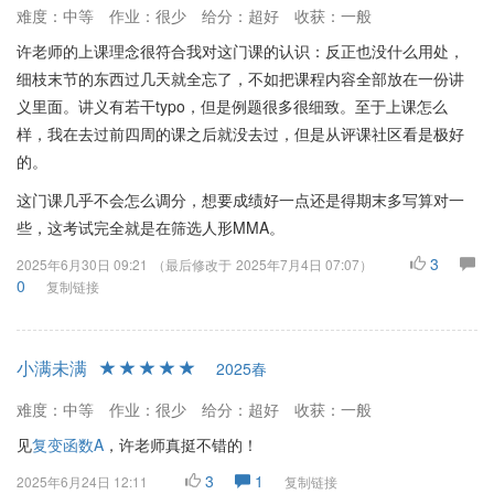
难度：中等
作业：很少
给分：超好
收获：一般
许老师的上课理念很符合我对这门课的认识：反正也没什么用处，
细枝末节的东西过几天就全忘了，不如把课程内容全部放在一份讲
义里面。讲义有若干typo，但是例题很多很细致。至于上课怎么
样，我在去过前四周的课之后就没去过，但是从评课社区看是极好
的。
这门课几乎不会怎么调分，想要成绩好一点还是得期末多写算对一
些，这考试完全就是在筛选人形MMA。
3
2025年6月30日 09:21
（最后修改于
2025年7月4日 07:07
）
0
复制链接
小满未满
2025春
难度：中等
作业：很少
给分：超好
收获：一般
见
复变函数A
，许老师真挺不错的！
3
1
2025年6月24日 12:11
复制链接