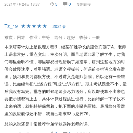
3
0
2021年7月24日 13:37
复制链接
Tz_19
2021春
难度：困难
作业：中等
给分：超好
收获：一般
本来培养计划上是数理方程B，经某矿姓学长的建议而选了A。老师
上课非常好，重点突出，主次分明。而且老师非常了解学生，对我
们哪里会听不懂，哪里容易出现错误了如指掌，讲到这些地方的时
候会放慢速度，着重强调。老师全程板书，但课前会把讲义发在群
里，预习和复习都很方便。不过讲义是老师新编，所以还有一些错
误，
比如经常把“上述方程”写成“上诉方程”
。期末考试题量不小，最
后我没有写完。批卷的时候老师会尽力送分，所以即使算不出来也
要把步骤都写上去，具体计算过程跳过也行，比如特解一下子找不
出来的话，就把特解保留着，把下面的步骤先写掉。最后给分看群
里的反应貌似还不错，我自己期末63->总评79。
总的来说还是非常推荐学弟学妹选许老师的课。