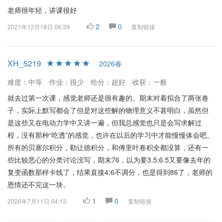
老师很年轻，讲课很好
2
0
2021年12月18日 06:39
复制链接
XH_5219
2026春
难度：中等
作业：很少
给分：超好
收获：一般
就去过第一次课，感觉老师还是很有趣的。期末对着拟合了两张卷
子，实际上默写都会了但是对这些解的物理意义不甚明白，虽然但
是这些又在电动力学中又讲一遍，但我总感觉也只是会写求解过
程，没有那种“吃透”的感觉，也许在以后的学习中才能慢慢体会吧。
所有的贝塞尔积分，勒让德积分，和傅里叶卷积全都没算，还有一
些比较恶心的分类讨论没写，期末76，以为要3.5:6.5又要像去年的
复变函数那样卡线了，结果直接4:6不调分，也是得到86了，老师的
恩情还不完这一块。
1
0
2026年7月11日 04:13
复制链接