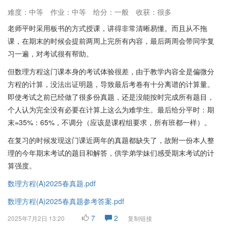
难度：中等
作业：中等
给分：一般
收获：很多
老师平时采用板书的方式授课，讲得非常清晰易懂。而且从不拖
课，在期末的时候会提前两周上完所有内容，最后两周会带同学复
习一遍，对考试很有帮助。
但数理方程这门课本身的考试体验很差，由于教学内容全是偏微分
方程的计算，没法出证明题，导致最后考卷有十分离谱的计算量。
即使考试之前已经做了很多份真题，还是没能按时完成所有题目，
个人认为完全没有必要在计算上这么为难学生。最后给分平时：期
末=35%：65%，不调分（应该是课程组要求，所有班都一样）。
在复习的时候发现这门课近两年的真题都缺失了，故附一份本人整
理的今年期末考试的题目和解答，供学弟学妹们感受期末考试的计
算强度。
数理方程(A)2025春真题.pdf
数理方程(A)2025春真题参考答案.pdf
7
2
2025年7月2日 13:20
复制链接