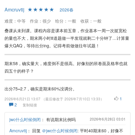
Amcruvtij
2026春
难度：中等
作业：很少
给分：一般
收获：一般
叠课从未到课。课程内容是课本前五章，作业基本一周一次挺宽松
的量也不大，期末两小时8道题做一半发现就剩二十分钟了…计算量
爆大QAQ，等待出分ing。记得考前做做往年试题！
期末58，确实量大，难度倒不是很高。好像别的班卷面及格率也就
四五十的样子？
出分75=2.7，确实是期末60%没调分。
1
2026年6月21日 13:07
（最后修改于
2026年7月10日 13:33
）
2
复制链接
jwc什么时候倒闭
：
有说期末比例吗
2026年6月28日 03:01
Amcruvtij
：
回复
＠jwc什么时候倒闭
: 平时40期末60，好像不