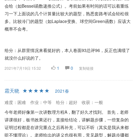
会给（如Bessel函数递推公式）。考前如果有时间的话可以着重练
习一下上面说的几个计算量比较大的题型，熟悉套路考试会轻松很
多。比较冷门的题型（如Laplace变换、球空间Green函数）应该大
概率不会考。
给分：从群里情况来看挺好的，本人卷面93总评96，反正也满绩了
就没什么好说的了。
1
0
2021年7月19日 15:32
复制链接
霜天晓
2021春
难度：困难
作业：中等
给分：超好
收获：一般
今年老师好像第一次讲数理方程A，翻了好久才找到。 首先，老师
讲课很好，板书效果还行，直接给结论，讲解题步骤，一些复杂的
证明过程都是在讲完重点之后再补充，可以不听（其实是我从来都
听不懂理论）。老师给出的讲义也很有用，常见题型，解题步骤都