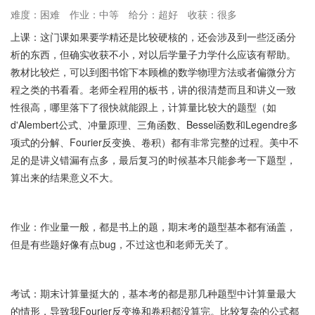
难度：困难
作业：中等
给分：超好
收获：很多
上课：这门课如果要学精还是比较硬核的，还会涉及到一些泛函分
析的东西，但确实收获不小，对以后学量子力学什么应该有帮助。
教材比较烂，可以到图书馆下本顾樵的数学物理方法或者偏微分方
程之类的书看看。老师全程用的板书，讲的很清楚而且和讲义一致
性很高，哪里落下了很快就能跟上，计算量比较大的题型（如
d'Alembert公式、冲量原理、三角函数、Bessel函数和Legendre多
项式的分解、Fourier反变换、卷积）都有非常完整的过程。美中不
足的是讲义错漏有点多，最后复习的时候基本只能参考一下题型，
算出来的结果意义不大。
作业：作业量一般，都是书上的题，期末考的题型基本都有涵盖，
但是有些题好像有点bug，不过这也和老师无关了。
考试：期末计算量挺大的，基本考的都是那几种题型中计算量最大
的情形，导致我Fourier反变换和卷积都没算完。比较复杂的公式都