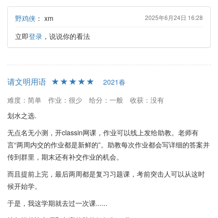
野鸡侠
：
xm
2025年6月24日 16:28
立即
登录
，说说你的看法
请文明用语
2021春
难度：简单
作业：很少
给分：一般
收获：没有
划水之选.
无点名无小测，开classin网课，作业可以线上发给助教。老师有
言“两周内交的作业都是新鲜的”。助教每次作业都会写详细的答案并
传到群里，期末还有补交作业的机会。
而且提前上完，最后两周都是复习习题课，考前突击人可以从这时
候开始学。
于是，我这学期就去过一次课......