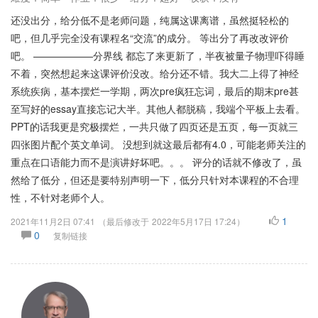
还没出分，给分低不是老师问题，纯属这课离谱，虽然挺轻松的
吧，但几乎完全没有课程名“交流”的成分。 等出分了再改改评价
吧。 ——————分界线 都忘了来更新了，半夜被量子物理吓得睡
不着，突然想起来这课评价没改。给分还不错。我大二上得了神经
系统疾病，基本摆烂一学期，两次pre疯狂忘词，最后的期末pre甚
至写好的essay直接忘记大半。其他人都脱稿，我端个平板上去看。
PPT的话我更是究极摆烂，一共只做了四页还是五页，每一页就三
四张图片配个英文单词。 没想到就这最后都有4.0，可能老师关注的
重点在口语能力而不是演讲好坏吧。。。 评分的话就不修改了，虽
然给了低分，但还是要特别声明一下，低分只针对本课程的不合理
性，不针对老师个人。
1
2021年11月2日 07:41
（最后修改于
2022年5月17日 17:24
）
0
复制链接