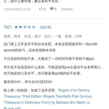
它，如今它被传颂，象征着和平永存。
2
0
2022年4月8日 03:26
复制链接
TsCl
2021秋
难度：简单
作业：很少
给分：一般
收获：没有
这门课上几乎是学不到任何东西，本来还指望能学到一些pre和
speech的技巧，后来发现根本没有
不过花的时间也不多，大概花了一点时间写稿子背稿子做ppt。
评分也不知道是按什么来的，可能是按照pre主题合不合老师胃口，
也可能是按口语水平，也可能是看ppt做的好不好看。
最后得分91，评分从2分提到3分
附上唯一的收获：知道了这本词库。
Rogets 21st Century
Thesaurus, Third Edition (Rogets Twentieth-First Century
Thesaurus in Dictionary Form) by Barbara Ann Kipfer (z-
lib.org).pdf