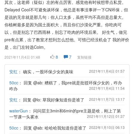
其次，这老师（疑似）左的有点厉害。感觉他有时候想带点私货。
Delayed Cool不可避免谈环保，他总是有事没事评一下CN环保，但
是说的无非就是那几句：你人口太多，虽然平均不高但是总量大。
你植树最多是因为国土面积大，而且你们沙漠化严重。你吃肉可
以，但是别忘了巴西雨林，别忘了吃肉的环境后果。 好生气，做完
pre有点累，出了教室才想到怎么怼他。可惜已经没机会了 我的评价
是，出门左转选Colm。
8
7
2021年11月4日 01:48
复制链接
安红
：
确实，一股环保少女的臭味
2021年11月4日 01:57
50cc
：
回复 @ab: 糟糕了，我pre就是批驳环保少女的，咋办
咋办
2021年11月4日 11:54
安红
：
回复 @lo: 草我好像知道你是谁了
2021年11月7日 13:17
waterGun
：
问问层主3min和6min的pre主题是啥，刚上了第
一节课一头雾水
2021年11月12日 01:37
50cc
：
回复 @ab: 哈哈哈我知道你是谁了
2022年1月10日 06:13