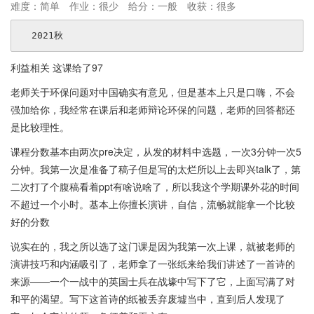
难度：简单
作业：很少
给分：一般
收获：很多
利益相关 这课给了97
老师关于环保问题对中国确实有意见，但是基本上只是口嗨，不会
强加给你，我经常在课后和老师辩论环保的问题，老师的回答都还
是比较理性。
课程分数基本由两次pre决定，从发的材料中选题，一次3分钟一次5
分钟。我第一次是准备了稿子但是写的太烂所以上去即兴talk了，第
二次打了个腹稿看着ppt有啥说啥了，所以我这个学期课外花的时间
不超过一个小时。基本上你擅长演讲，自信，流畅就能拿一个比较
好的分数
说实在的，我之所以选了这门课是因为我第一次上课，就被老师的
演讲技巧和内涵吸引了，老师拿了一张纸来给我们讲述了一首诗的
来源——一个一战中的英国士兵在战壕中写下了它，上面写满了对
和平的渴望。写下这首诗的纸被丢弃废墟当中，直到后人发现了