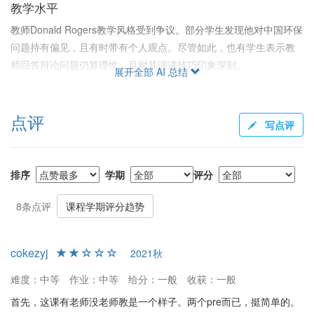
教学水平
教师Donald Rogers教学风格受到争议。部分学生发现他对中国环保
问题持有偏见，且有时带有个人观点。尽管如此，也有学生表示教
师回答辩论问题仍算理性，且对其演讲技巧印象深刻。
展开全部 AI 总结
课程内容
课程较轻松，主要任务是两次演讲。尽管主题较重复（例如环
点评
写点评
保），但因准备时间少，「课程分数基本由两次pre决定」，对英语
水平普遍感觉提升不大。「要说演讲吧，也没有说多少演讲技
巧」。
排序
学期
评分
综合评价
8条点评
课程学期评分趋势
总体而言，课程较为轻松简单，适合想要轻松获取高分的同学，然
而对于真正想提升英语交流和演讲能力的同学，可能收获有限。部
cokezyj
2021秋
分学生推荐其他老师的课程，如Colm。
难度：中等
作业：中等
给分：一般
收获：一般
首先，这课有老师没老师教是一个样子。两个pre而已，挺简单的。