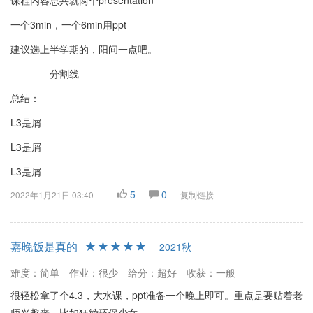
课程内容总共就两个presentation
一个3min，一个6min用ppt
建议选上半学期的，阳间一点吧。
————分割线————
总结：
L3是屑
L3是屑
L3是屑
5
0
2022年1月21日 03:40
复制链接
嘉晚饭是真的
2021秋
难度：简单
作业：很少
给分：超好
收获：一般
很轻松拿了个4.3，大水课，ppt准备一个晚上即可。重点是要贴着老
师兴趣来，比如狂赞环保少女