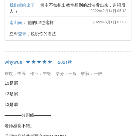
我们就给出了
：
楼主不如把出教室想到的怼法发出来，造福后
人（
2022年2月14日 05:13
南山南
：
他的L2也这样
2022年6月1日 07:07
立即
登录
，说说你的看法
whywue
2021秋
难度：中等
作业：中等
给分：一般
收获：一般
L3是屑
L3是屑
L3是屑
————分割线————
老师感觉不错。