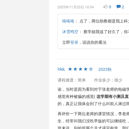
9
2
2023年11月23日 10:04
咯咯咯
：
点了，两位助教都是我上科
沐雪鸣空
：
蔡学姐我追了好久了，你
立即
登录
，说说你的看法
hkk
2023秋
课程难度：简单
作业多少：很少
诶，当时是因为看到对于张老师的电磁
感觉有种被骗的感觉(
这学期有小测且直
的，真正让我体会到了什么叫前人淋过
再评价一下两位老师的课堂情况，李老
生，经常叫我们没吃早饭的可以继续吃
班来说，别的班两个月才讲完电学，我