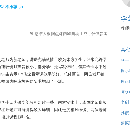
不推荐
(
0
)
李
教师
AI 总结为根据点评内容自动生成，仅供参考
其
剑老师为新老师，讲课充满激情且较为体谅学生，经常允许学
张一
语速较慢且声音较小，部分学生觉得稍催眠，但其专业水平过
周小
学生表示1.5倍速看录课效果较好。总体而言，两位老师都
老师因为响应教务处要求增加了小测。
周正
陈永
李剑
数学生认为磁学部分相对难一些。内容安排上，李剑老师班级
张红欣老师可能讲得较为详细，因此进度相对缓慢。两位老师
孙霞
，增加课程趣味性。
蔡振