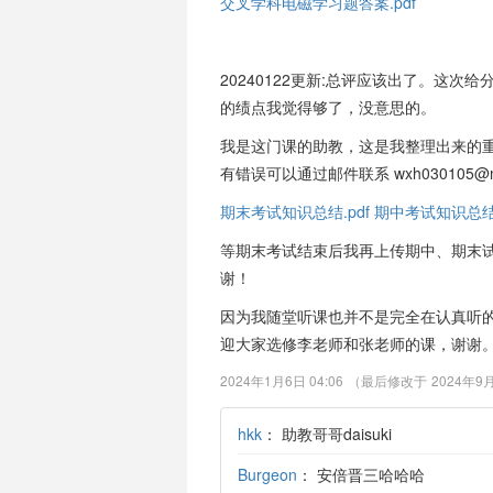
交叉学科电磁学习题答案.pdf
总体评价
总体来看，《电磁学C》在张红欣和李
考试安排合理，助教非常尽责且对学生
20240122更新:总评应该出了。这
选课建议上，少计和计算机专业的学生
的绩点我觉得够了，没意思的。
充课程。
我是这门课的助教，这是我整理出来的
有错误可以通过邮件联系 wxh030105@mai
期末考试知识总结.pdf
期中考试知识总结.
等期末考试结束后我再上传期中、期末
谢！
因为我随堂听课也并不是完全在认真听
迎大家选修李老师和张老师的课，谢谢
2024年1月6日 04:06
（最后修改于
2024年9月
hkk
：
助教哥哥daisuki
Burgeon
：
安倍晋三哈哈哈