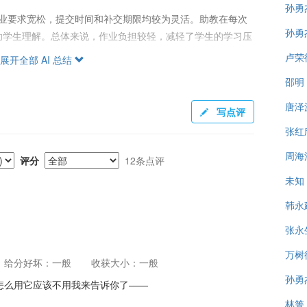
孙勇
作业要求宽松，提交时间和补交期限均较为灵活。助教在每次
孙勇
助学生理解。总体来说，作业负担较轻，减轻了学生的学习压
卢荣
展开全部 AI 总结
邵明
同。期中考试考查电学知识，期末考查电学和磁学。助教提供
唐泽
写点评
考试的复习资料还押中了一部分题目。考试难度适中，通过认
张红
大部分考试内容。
周海
评分
12条点评
未知
力度不大的情况。一些学生反映优秀率可能给满但高分段调分
影响也显著，尤其对少到课的学生影响较大。部分学生表示因
韩永
张永
万树
给分好坏：一般
收获大小：一般
人狠话多，言语巨人，行动更巨人”。助教不仅提供详细的复
孙勇
至于怎么用它应该不用我来告诉你了——
示，尽职尽责，减轻学生负担，非常受学生欢迎。
林箐