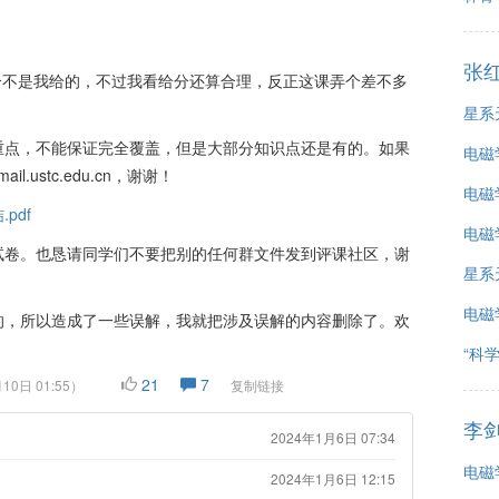
剑老师的教授下，课程内容详实且教学方法较为灵活。作业和
张
帮助很大。给分相对公平，但高分段调分力度可能略显不足。
次给分不是我给的，不过我看给分还算合理，反正这课弄个差不多
普遍认为这门课难度适中且得分较容易，适合作为基础物理补
星系
重点，不能保证完全覆盖，但是大部分知识点还是有的。如果
电磁
l.ustc.edu.cn，谢谢！
电磁
pdf
电磁
试卷。也恳请同学们不要把别的任何群文件发到评课社区，谢
星系
电磁
的，所以造成了一些误解，我就把涉及误解的内容删除了。欢
。
“科
21
7
10日 01:55
）
复制链接
李
2024年1月6日 07:34
电磁
2024年1月6日 12:15