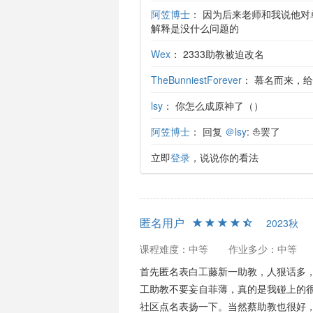
阿笠博士
：
因为后来老师和我说他对
解释是没什么问题的
Wex
：
2333助教被迫改名
TheBunniestForever
：
慕名而来，给
lsy
：
你怎么成原神了（）
阿笠博士
：
回复
＠lsy
: ⛵️罢了
立即
登录
，说说你的看法
匿名用户
2023秋
课程难度：中等
作业多少：中等
首先匿名表白工藤新一助教，人狠话多
工助教不要妄自菲薄，真的是我碰上的
社区点名表扬一下。当然蔡助教也很好，