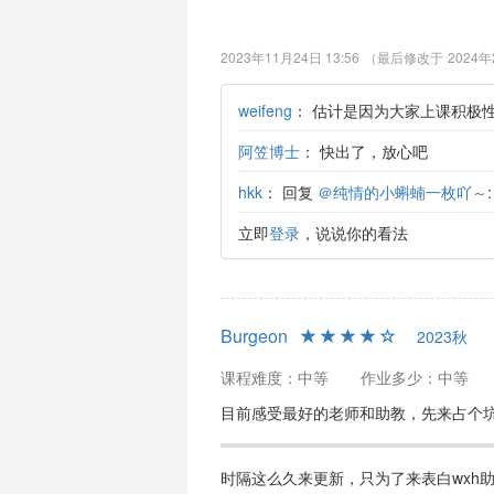
2023年11月24日 13:56
（最后修改于
2024年
weifeng
：
估计是因为大家上课积极
阿笠博士
：
快出了，放心吧
hkk
：
回复
＠纯情的小蝌蝻一枚吖～
立即
登录
，说说你的看法
Burgeon
2023秋
课程难度：中等
作业多少：中等
目前感受最好的老师和助教，先来占个
时隔这么久来更新，只为了来表白wxh助教。