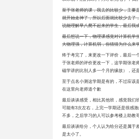
至于张老师的课，我去的比较少，主要
就开始走神了，所以后面就比较少去了
说能理解早八爬不起来的学生，最后我
最后想说一下，物理课感觉对计算机学
大物理强，计算机弱，你猜猜为什么来
终于考完了，来更改一下评价，最后一
于张老师的评价更改一下，这学期张老
磁学讲的比别人多一个月的缘故），还
至于点名小测这学期是有的，不过应该是因
在这里向老师道个歉
最后谈谈感受，相比其他班，感觉我们
可能有3次左右，上完一学期还是很感
不多，之后学习的人可以参考楼上助教
最后谈谈给分，个人认为给分还是属于
是太小了。