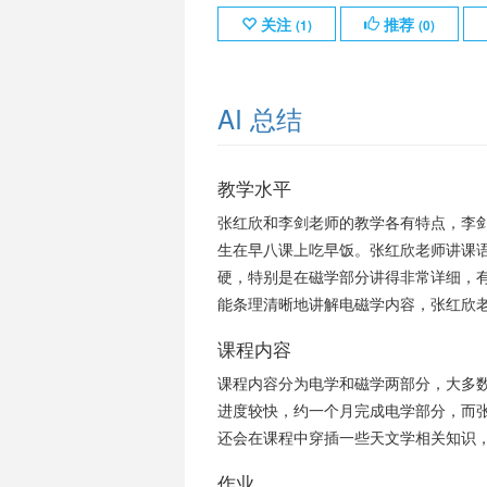
关注
推荐
(
1
)
(
0
)
AI 总结
教学水平
张红欣和李剑老师的教学各有特点，李
生在早八课上吃早饭。张红欣老师讲课
硬，特别是在磁学部分讲得非常详细，有
能条理清晰地讲解电磁学内容，张红欣
课程内容
课程内容分为电学和磁学两部分，大多
进度较快，约一个月完成电学部分，而
还会在课程中穿插一些天文学相关知识
作业