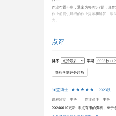
作业布置不多，通常为每周5-7题，且
作业前提供详细的作业提示和解答，帮
力。
考试
考试包括期中和期末，各占总评比例不
点评
了期中、期末考试复习资料，其中期末
真温习助教提供的资料，通常可以应对
排序
学期
给分
大多数学生认为给分合理，但存在调分
课程学期评分趋势
力度较小。小测虽然是额外加分，但其
为小测不到总评低于预期。
阿笠博士
2023秋
助教
课程难度：中等
作业多少：中等
助教表现出色，被多名学生高度评价为“
20240910更新: 来点有用的资料，
习资料，还在作业和考试前给出特别提