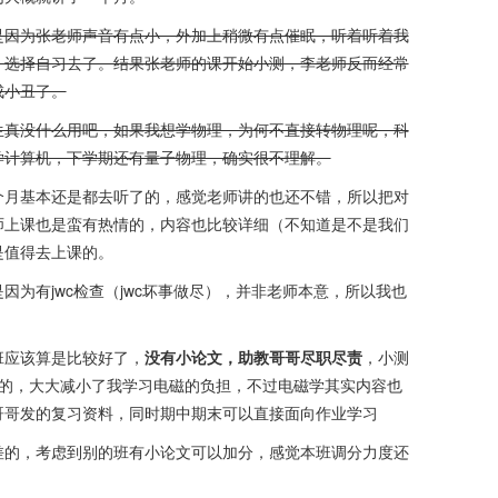
是因为张老师声音有点小，外加上稍微有点催眠，听着听着我
，选择自习去了。结果张老师的课开始小测，李老师反而经常
成小丑了。
生真没什么用吧，如果我想学物理，为何不直接转物理呢，科
学计算机，下学期还有量子物理，确实很不理解。
个月基本还是都去听了的，感觉老师讲的也还不错，所以把对
师上课也是蛮有热情的，内容也比较详细（不知道是不是我们
是值得去上课的。
为有jwc检查（jwc坏事做尽），并非老师本意，所以我也
班应该算是比较好了，
没有小论文，助教哥哥尽职尽责
，小测
激的，大大减小了我学习电磁的负担，不过电磁学其实内容也
哥哥发的复习资料，同时期中期末可以直接面向作业学习
差的，考虑到别的班有小论文可以加分，感觉本班调分力度还